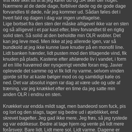
vist ikke sket så tit at jeg kører ud og SÅ sker der noget.
Nærmere at de døde dage, forbliver døde og de gode dage
forvandles til døde, når jeg kommer ud. Sådan føles det i
hvert fald og dagen i dag var ingen undtagelse.
Lige bortset fra den sten der måske alligevel ikke var en sten
og så alligevel i et par kast efter, blev forvandlet til en rigtig
solid sten. Så solid at den beholdte min OLR wobler. Det
kan jeg leve med. Men ikke at jeg allerede igen, var så
bundkold at jeg ikke kunne lave knuder på en monofil line.
Lidt banken hænder, lidt pusten mod den tiltagende vind, fik
knuden på plads. Kastene efter afslørede liv i vandet, i form
af en lille havørred der nysgerrigt vendte foran mig. Javier
oplevede det samme og vi fik lidt ny varme, selvom vinden
gjorde sit for at kaste bølger mod os og samtidigt køle os
ned. Det var absolut ingen rar dag at være ude og ude af
træning, var jeg knækket efter en time da jeg satte min
anden OLR i endnu en sten.
Knækket var endda mildt sagt, men bandeord som fuck, pis
og lort og den slags, tager sig bedre ud i øjeblikket, end
skrevet bagefter. Jeg gad ikke mere. Jeg frøs, så jeg rystede
og var eddikesur. Bedre at tage hjem og vente på lidt mere
forårsvejr. Bare lidt. Lidt mere sol. Lidt varme. Dagene er