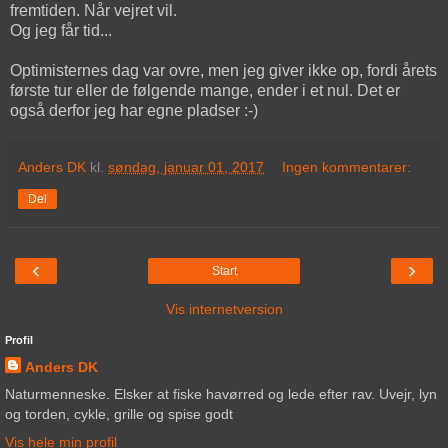
fremtiden. Når vejret vil.
Og jeg får tid...
Optimisternes dag var ovre, men jeg giver ikke op, fordi årets
første tur eller de følgende mange, ender i et nul. Det er
også derfor jeg har egne pladser :-)
Anders DK
kl.
søndag, januar 01, 2017
Ingen kommentarer:
Del
‹
›
Start
Vis internetversion
Profil
Anders DK
Naturmenneske. Elsker at fiske havørred og lede efter rav. Uvejr, lyn
og torden, cykle, grille og spise godt
Vis hele min profil