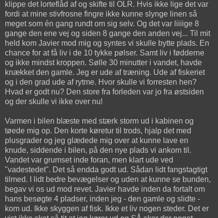
klippe det lorteflåd af og skifte til OLR. Hvis ikke lige det var
fordi at mine stivfrosne fingre ikke kunne slynge linen så
meget som én gang rundt om sig selv. Og det var liiiige 8
gange den ene vej og siden 8 gange den anden vej... Til mit
held kom Javier mod mig og syntes vi skulle bytte plads. En
chance for at få liv i de 10 tykke pølser. Samt liv i fødderne
og ikke mindst kroppen. Sølle 30 minutter i vandet, havde
knækket den gamle. Jeg er ude af træning. Ude af fiskeriet
og i den grad ude af rytme. Hvor skulle vi forresten hen?
Hvad er godt nu? Den store fra forleden var jo fra østsiden
og der skulle vi ikke over nu!
Varmen i bilen blæste med stærk storm ud i kabinen og
tøede mig op. Den korte køretur til trods, hjalp det med
plusgrader og jeg glædede mig over at kunne lave en
knude, siddende i bilen, på den nye plads vi ankom til.
Vandet var grumset inde foran, men klart ude ved
"vadestedet". Det så endda godt ud. Sådan lidt fangstagtigt
tilmed. I lidt bedre bevægelser og uden at kunne se bunden,
begav vi os ud mod revet. Javier havde inden da fortalt om
hans besøgte 4 pladser, inden jeg - den gamle og slidte -
kom ud. Ikke skyggen af fisk. Ikke et liv nogen steder. Det er