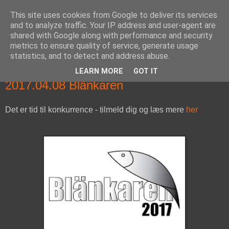
This site uses cookies from Google to deliver its services
fiskedagbog.dk
and to analyze traffic. Your IP address and user-agent are
shared with Google along with performance and security
metrics to ensure quality of service, generate usage
Havørredfiskeri, tordenvejr og rav i (en skøn?) tre-enighed
statistics, and to detect and address abuse.
LEARN MORE
GOT IT
mandag den 30. januar 2017
2017.04.08 Blänkaren
Det er tid til konkurrence - tilmeld dig og læs mere
her