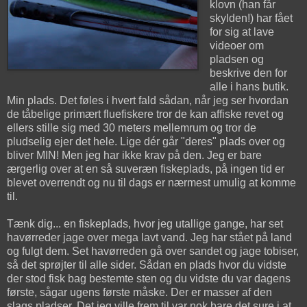
klovn (han får
skylden!) har fået
for sig at lave
videoer om
pladsen og
beskrive den for
alle i hans butik.
Min plads. Det føles i hvert fald sådan, når jeg ser hvordan
de tåbelige primært fluefiskere tror de kan affiske revet og
ellers stille sig med 30 meters mellemrum og tror de
pludselig ejer det hele. Lige dér går "deres" plads over og
bliver MIN! Men jeg har ikke krav på den. Jeg er bare
ærgerlig over at en så suveræn fiskeplads, på ingen tid er
blevet overrendt og nu til dags er nærmest umulig at komme
til.
Tænk dig... en fiskeplads, hvor jeg utallige gange, har set
havørreder jage over mega lavt vand. Jeg har stået på land
og fulgt dem. Set havørreden gå over sandet og jage tobiser,
så det sprøjter til alle sider. Sådan en plads hvor du vidste
der stod fisk bag bestemte sten og du vidste du var dagens
første, sågar ugens første måske. Der er masser af den
slags pladser. Det jeg ville frem til var nok bare det sure i at