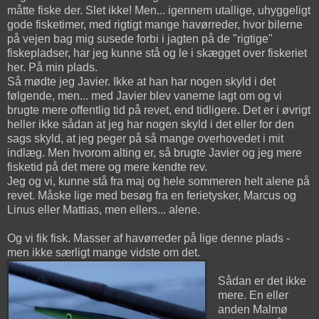
måtte fiske der. Slet ikke! Men... igennem utallige, uhyggeligt
gode fisketimer, med rigtigt mange havørreder, hvor bilerne
på vejen bag mig susede forbi i jagten på de "rigtige"
fiskepladser, har jeg kunne stå og le i skægget over fiskeriet
her. På min plads.
Så mødte jeg Javier. Ikke at han har nogen skyld i det
følgende, men... med Javier blev vanerne lagt om og vi
brugte mere offentlig tid på revet, end tidligere. Det er i øvrigt
heller ikke sådan at jeg har nogen skyld i det eller for den
sags skyld, at jeg peger på så mange overhovedet i mit
indlæg. Men hvorom alting er, så brugte Javier og jeg mere
fisketid på det mere og mere kendte rev.
Jeg og vi, kunne stå fra maj og hele sommeren helt alene på
revet. Måske lige med besøg fra en ferietysker, Marcus og
Linus eller Mattias, men ellers... alene.
Og vi fik fisk. Masser af havørreder på lige denne plads -
men ikke særligt mange vidste om det.
Sådan er det ikke
mere. En eller
anden Malmø