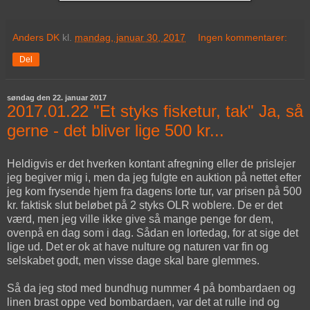
Anders DK
kl.
mandag, januar 30, 2017
Ingen kommentarer:
Del
søndag den 22. januar 2017
2017.01.22 "Et styks fisketur, tak" Ja, så
gerne - det bliver lige 500 kr...
Heldigvis er det hverken kontant afregning eller de prislejer
jeg begiver mig i, men da jeg fulgte en auktion på nettet efter
jeg kom frysende hjem fra dagens lorte tur, var prisen på 500
kr. faktisk slut beløbet på 2 styks OLR woblere. De er det
værd, men jeg ville ikke give så mange penge for dem,
ovenpå en dag som i dag. Sådan en lortedag, for at sige det
lige ud. Det er ok at have nulture og naturen var fin og
selskabet godt, men visse dage skal bare glemmes.
Så da jeg stod med bundhug nummer 4 på bombardaen og
linen brast oppe ved bombardaen, var det at rulle ind og