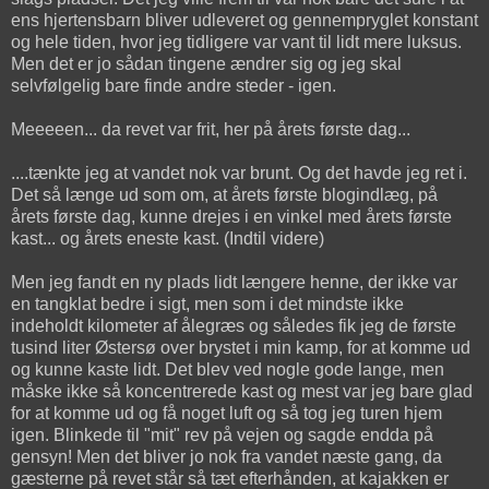
ens hjertensbarn bliver udleveret og gennempryglet konstant
og hele tiden, hvor jeg tidligere var vant til lidt mere luksus.
Men det er jo sådan tingene ændrer sig og jeg skal
selvfølgelig bare finde andre steder - igen.
Meeeeen... da revet var frit, her på årets første dag...
....tænkte jeg at vandet nok var brunt. Og det havde jeg ret i.
Det så længe ud som om, at årets første blogindlæg, på
årets første dag, kunne drejes i en vinkel med årets første
kast... og årets eneste kast. (Indtil videre)
Men jeg fandt en ny plads lidt længere henne, der ikke var
en tangklat bedre i sigt, men som i det mindste ikke
indeholdt kilometer af ålegræs og således fik jeg de første
tusind liter Østersø over brystet i min kamp, for at komme ud
og kunne kaste lidt. Det blev ved nogle gode lange, men
måske ikke så koncentrerede kast og mest var jeg bare glad
for at komme ud og få noget luft og så tog jeg turen hjem
igen. Blinkede til "mit" rev på vejen og sagde endda på
gensyn! Men det bliver jo nok fra vandet næste gang, da
gæsterne på revet står så tæt efterhånden, at kajakken er