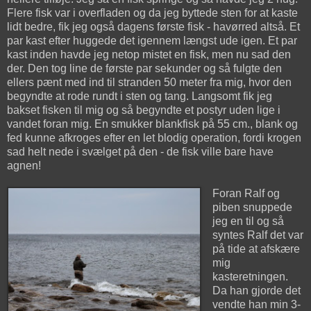
Flere fisk var i overfladen og da jeg byttede sten for at kaste
lidt bedre, fik jeg også dagens første fisk - havørred altså. Et
par kast efter huggede det igennem længst ude igen. Et par
kast inden havde jeg netop mistet en fisk, men nu sad den
der. Den tog line de første par sekunder og så fulgte den
ellers pænt med ind til stranden 50 meter fra mig, hvor den
begyndte at rode rundt i sten og tang. Langsomt fik jeg
bakset fisken til mig og så begyndte et postyr uden lige i
vandet foran mig. En smukker blankfisk på 55 cm., blank og
fed kunne afkroges efter en let blodig operation, fordi krogen
sad helt nede i svælget på den - de fisk ville bare have
agnen!
Foran Ralf og
piben snuppede
jeg en til og så
syntes Ralf det var
på tide at afskære
mig
kasteretningen.
Da han gjorde det
vendte han min 3-