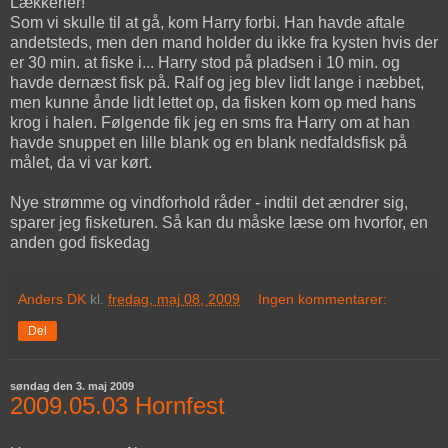
Lækkerier!
Som vi skulle til at gå, kom Harry forbi. Han havde aftale
andetsteds, men den mand holder du ikke fra kysten hvis der
er 30 min. at fiske i... Harry stod på pladsen i 10 min. og
havde dernæst fisk på. Ralf og jeg blev lidt lange i næbbet,
men kunne ånde lidt lettet op, da fisken kom op med hans
krog i halen. Følgende fik jeg en sms fra Harry om at han
havde snuppet en lille blank og en blank nedfaldsfisk på
målet, da vi var kørt.
Nye strømme og vindforhold råder - indtil det ændrer sig,
sparer jeg fisketuren. Så kan du måske læse om hvorfor, en
anden god fiskedag
Anders DK
kl.
fredag, maj 08, 2009
Ingen kommentarer:
Del
søndag den 3. maj 2009
2009.05.03 Hornfest