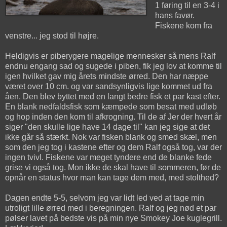
1 føring til en 3-4 i
hans favør.
Fiskene kom fra
venstre... jeg stod til højre.
Heldigvis er piberygere magelige mennesker så mens Ralf
endnu engang sad og sugede i piben, fik jeg lov at komme til
igen hvilket gav mig årets mindste ørred. Den har næppe
været over 10 cm. og var sandsynligvis lige kommet ud fra
åen. Den blev byttet med en langt bedre fisk et par kast efter.
En blank nedfaldsfisk som kæmpede som besat med udløb
og hop inden den kom til afkrogning. Til de af Jer der hvert år
siger "den skulle lige have 14 dage til" kan jeg sige at det
ikke går så stærkt. Nok var fisken blank og smed skæl, men
som den jeg tog i kastene efter og dem Ralf også tog, var der
ingen tvivl. Fiskene var meget tyndere end de blanke fede
grise vi også tog. Mon ikke de skal have til sommeren, før de
opnår en status hvor man kan tage dem med, med stolthed?
Dagen endte 5-5, selvom jeg var lidt led ved at tage min
utroligt lille ørred med i beregningen. Ralf og jeg nød et par
pølser lavet på bedste vis på min nye Smokey Joe kuglegrill.