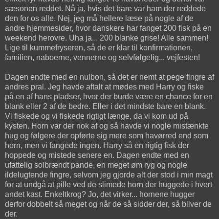
sæsonen reddet. Nå ja, hvis det bare var ham der reddede
den for os alle. Nej, jeg må hellere læse på nogle af de
andre hjemmesider, hvor danskere har fanget 200 fisk på en
weekend herovre. Uha ja... 200 blanke grise! Alle sammen!
Lige til kummefryseren, så de er klar til konfirmationen,
familien, naboerne, vennerne og selvfølgelig... vejfesten!
Dagen endte med en nulbon, så det er nemt at pege fingre af
andres pral. Jeg havde aftalt at mødes med Harry og fiske
på en af hans pladser, hvor der burde være en chance for en
blank eller 2 af de bedre. Eller i det mindste bare en blank.
Vi fiskede og vi fiskede rigtigt længe, da vi kom ud på
kysten. Horn var der nok af og så havde vi nogle mistænkte
hug og følgere der opførte sig mere som havørred end som
horn, men vi fangede ingen. Harry så en rigtig fisk der
hoppede og mistede senere en. Dagen endte med en
ufattelig solbrændt pande, en meget øm ryg og nogle
ildelugtende fingre, selvom jeg gjorde alt der stod i min magt
for at undgå at pille ved de slimede horn der huggede i hvert
andet kast. Enkeltkrog? Jo, det virker... hornene hugger
derfor dobbelt så meget og når de så sidder der, så bliver de
der.