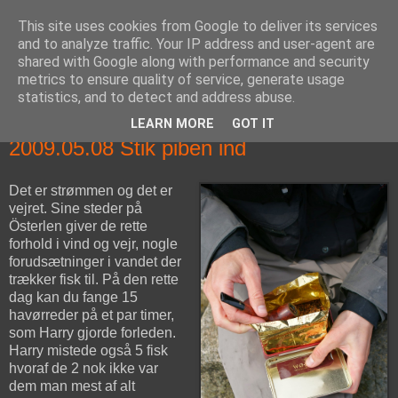
This site uses cookies from Google to deliver its services
fiskedagbog.dk
and to analyze traffic. Your IP address and user-agent are
shared with Google along with performance and security
metrics to ensure quality of service, generate usage
Havørredfiskeri, tordenvejr og rav i (en skøn?) tre-enighed
statistics, and to detect and address abuse.
LEARN MORE
GOT IT
fredag den 8. maj 2009
2009.05.08 Stik piben ind
Det er strømmen og det er
vejret. Sine steder på
Österlen giver de rette
forhold i vind og vejr, nogle
forudsætninger i vandet der
trækker fisk til. På den rette
dag kan du fange 15
havørreder på et par timer,
som Harry gjorde forleden.
Harry mistede også 5 fisk
hvoraf de 2 nok ikke var
dem man mest af alt