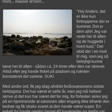
Horn... masser af horn...
"Hej Anders, det
er ikke kun
fortropperne der er
kommet. Det er
dem alle! Jeg var
nede her til aften
og de huggede i
hvert kast." Det
stod der i en mail
til mig, som jeg så
belejligt kunne
læse her til aften - sådan ca. 24 timer efter den var skrevet.
Altså efter jeg havde fisket på pladsen og næsten
konstateret det samme. SUK!
Med andre ord, fik jeg idag afviklet forårssæsonens sidste
heldagstur. Det har været et sølle år, men jeg må hellere
skrive at det kun har været det for mig, for forleden skrev jeg
på en hjemmeside at sæsonen atter engang ikke tilhørte den
bedste og fik straks svaret at den havde været super. En
enkelt fyr havde nemlig fanget 40 havørreder og derfor var