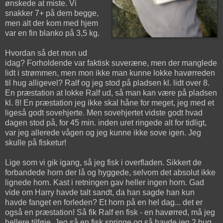
ønskede at miste. Vi
snakker 7+ på dem begge,
men alt der kom med hjem
var en fin blanko på 3,5 kg.
Hvordan så det mon ud
idag? Forholdende var faktisk suveræne, men der manglede
lidt i strømmen, men mon ikke man kunne lokke havørreden
til hug alligevel? Ralf og jeg stod på pladsen kl. lidt over 8.
En præstation at lokke Ralf ud, så man kan være på pladsen
kl. 8! En præstation jeg ikke skal håne for meget, jeg med et
ligeså godt sovehjerte. Men sovehjertet vidste godt hvad
dagen stod på, for 45 min. inden uret ringede alt for tidligt,
var jeg allerede vågen og jeg kunne ikke sove igen. Jeg
skulle på fisketur!
Lige som vi gik igang, så jeg fisk i overfladen. Sikkert de
forbandede horn der lå og hyggede, selvom det absolut ikke
lignede horn. Kast i retningen gav heller ingen horn. Gad
vide om Harry havde talt sandt, da han sagde han kun
havde fanget en forleden? Et horn på en hel dag... det er
også en præstation! Så fik Ralf en fisk - en havørred, må jeg
hellere tilføje. Jeg så en fisk springe og så havde jeg 2 hug.