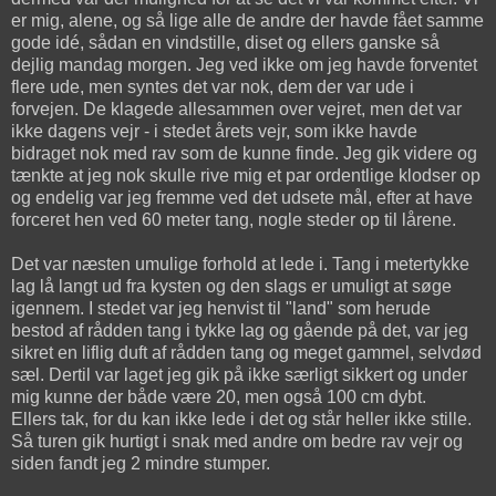
er mig, alene, og så lige alle de andre der havde fået samme
gode idé, sådan en vindstille, diset og ellers ganske så
dejlig mandag morgen. Jeg ved ikke om jeg havde forventet
flere ude, men syntes det var nok, dem der var ude i
forvejen. De klagede allesammen over vejret, men det var
ikke dagens vejr - i stedet årets vejr, som ikke havde
bidraget nok med rav som de kunne finde. Jeg gik videre og
tænkte at jeg nok skulle rive mig et par ordentlige klodser op
og endelig var jeg fremme ved det udsete mål, efter at have
forceret hen ved 60 meter tang, nogle steder op til lårene.
Det var næsten umulige forhold at lede i. Tang i metertykke
lag lå langt ud fra kysten og den slags er umuligt at søge
igennem. I stedet var jeg henvist til "land" som herude
bestod af rådden tang i tykke lag og gående på det, var jeg
sikret en liflig duft af rådden tang og meget gammel, selvdød
sæl. Dertil var laget jeg gik på ikke særligt sikkert og under
mig kunne der både være 20, men også 100 cm dybt.
Ellers tak, for du kan ikke lede i det og står heller ikke stille.
Så turen gik hurtigt i snak med andre om bedre rav vejr og
siden fandt jeg 2 mindre stumper.