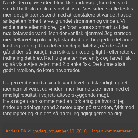
Nordsiden og østsiden blev ikke undersøgt, for i den vind
var det helt sikkert ikke sjovt at fiske. Vestsiden skulle testes,
men det gik pænt stærkt med at konstatere at vandet havde
antaget en forkert farve, grundet strømmen og vinden. Vi
endte mere eller mindre, lige foran vores sommerhus i det
mælkefarvede vand. Men der var fisk hjemme! Jeg startede
med letfarvet og utrolig tyk skønhed, der huggede i det andet
kast jeg foretog. Uha det er en dejlig følelse, når de sådan
går til den så hurtigt, men sikke en kedelig fight - eller rettere,
indhaling det blev. Ralf fulgte efter med en tyk og farvet fisk
og så viste Ajes vejen med 2 blanke fisk. De kunne altså
godt i mælken, de kære havørreder.
Dagen endte med at vi alle var blevet fuldstændigt regnet
igennem af vejret og vinden, men kunne tage hjem med et
rimeligt resultat, i vejrets altoverskyggende magt.
Hvis nogen kan komme med en forklaring på hvorfor jeg
finder en ødelagt spand 2 meter oppe på stranden, fyldt med
tanglopper og kun det, så hører jeg rigtigt gerne fra dig!
Anders DK
kl.
fredag, november 19, 2010
Ingen kommentarer: