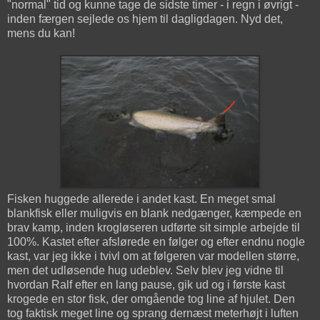
"normal" tid og kunne tage de sidste timer - i regn i øvrigt -
inden færgen sejlede os hjem til dagligdagen. Nyd det,
mens du kan!
Fisken huggede allerede i andet kast. En meget smal
blankfisk eller muligvis en blank nedgænger, kæmpede en
brav kamp, inden krogløseren udførte sit simple arbejde til
100%. Kastet efter afslørede en følger og efter endnu nogle
kast, var jeg ikke i tvivl om at følgeren var modellen større,
men det udløsende hug udeblev. Selv blev jeg vidne til
hvordan Ralf efter en lang pause, gik ud og i første kast
krogede en stor fisk, der omgående tog line af hjulet. Den
tog faktisk meget line og sprang dernæst meterhøjt i luften