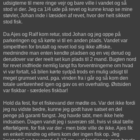
udsigterne til mere ringe vejr og bare ville i vandet og så
stod vi der. Jeg ca 1/4 ude på revet og kunne knap se mine
støvler, Johan inde i læsiden af revet, hvor der helt sikkert
stod fisk.
Da Ajes og Ralf kom retur, stod Johan og jeg oppe på
parkeringen og så kørte vi til en anden plads. Vandet var
simpelthen for brutalt og revet lod sig ikke affiske,
medmindre man enten kendte pladsen og en vej derud og
derudover var der reelt set kun plads til 2 mand. Bugten nord
for revet indfriede nemlig langt fra forventningerne om hvad
vi var fortalt, så bilen kørte sydpå trods en mulig udsigt til
meget grumset vand, pga. vinden fra i går og så kom den
totale uerfarenhed igen og gav os en overhaling. Østsiden
var fiskbar - særdeles fiskbar!
Hold da fest, for et fiskevand der mødte os. Var det ikke fordi
jeg nu vidste bedre, kunne jeg godt have satset en del
penge på garanti fangst. Jeg havde tabt, men ikke hele
indsatsen. Dagen vandt jeg i suveræn stil, hvis vi skal tælle
efterfølgere, for fisk var der - men bide ville de ikke. Ajes fik
en enkelt mindre og ellers kom der ingen fisk op. Jeg