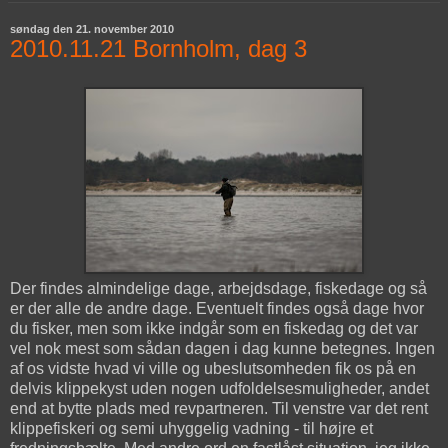
søndag den 21. november 2010
2010.11.21 Bornholm, dag 3
Der findes almindelige dage, arbejdsdage, fiskedage og så
er der alle de andre dage. Eventuelt findes også dage hvor
du fisker, men som ikke indgår som en fiskedag og det var
vel nok mest som sådan dagen i dag kunne betegnes. Ingen
af os vidste hvad vi ville og ubeslutsomheden fik os på en
delvis klippekyst uden nogen udfoldelsesmuligheder, andet
end at bytte plads med revpartneren. Til venstre var det rent
klippefiskeri og semi uhyggelig vadning - til højre et