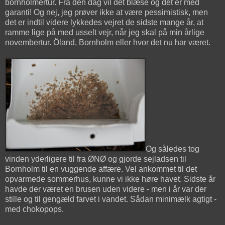
bornholmertur. Fra den dag vil det blæse og det er med
garanti! Og nej, jeg prøver ikke at være pessimistisk, men
det er indtil videre lykkedes vejret de sidste mange år, at
ramme lige på med usselt vejr, når jeg skal på min årlige
novembertur. Öland, Bornholm eller hvor det nu har været.
Og således tog
vinden yderligere til fra ØNØ og gjorde sejladsen til
Bornholm til en vuggende affære. Vel ankommet til det
opvarmede sommerhus, kunne vi ikke høre havet. Sidste år
havde der været en brusen uden videre - men i år var der
stille og til gengæld farvet i vandet. Sådan minimælk agtigt -
med chokopops.