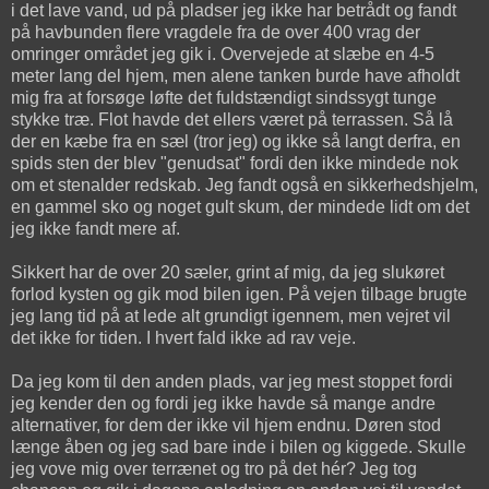
i det lave vand, ud på pladser jeg ikke har betrådt og fandt
på havbunden flere vragdele fra de over 400 vrag der
omringer området jeg gik i. Overvejede at slæbe en 4-5
meter lang del hjem, men alene tanken burde have afholdt
mig fra at forsøge løfte det fuldstændigt sindssygt tunge
stykke træ. Flot havde det ellers været på terrassen. Så lå
der en kæbe fra en sæl (tror jeg) og ikke så langt derfra, en
spids sten der blev "genudsat" fordi den ikke mindede nok
om et stenalder redskab. Jeg fandt også en sikkerhedshjelm,
en gammel sko og noget gult skum, der mindede lidt om det
jeg ikke fandt mere af.
Sikkert har de over 20 sæler, grint af mig, da jeg slukøret
forlod kysten og gik mod bilen igen. På vejen tilbage brugte
jeg lang tid på at lede alt grundigt igennem, men vejret vil
det ikke for tiden. I hvert fald ikke ad rav veje.
Da jeg kom til den anden plads, var jeg mest stoppet fordi
jeg kender den og fordi jeg ikke havde så mange andre
alternativer, for dem der ikke vil hjem endnu. Døren stod
længe åben og jeg sad bare inde i bilen og kiggede. Skulle
jeg vove mig over terrænet og tro på det hér? Jeg tog