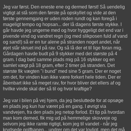
Jeg var først. Den eneste ene og dermed først! Så uendelig
vigtigt at stå som den første på opskyllet og vide at den
første gennemgang er uden roden rundt og kan foregå i
mageligt tempo og hopsan... der lå dagens første stykke. I
går havde jeg ungerne med og hvor hyggeligt det end var i
pivende vind og vandret regn (og med slikposen fuld af vand
og sand!) så er en tur alene på stranden noget andet, når
øjet står skruet ind på rav. Og så lå der et til lige foran mig.
Gårdagen havde budt på 9 stykker med det største på 4
gram. I dag bød samme plads mig på 16 stykker og en
samlet vægt på 18 gram, efter 2 timer på stranden. Det
største fik vægten "i bund" med sine 5 gram. Der er noget
om det, for vinden kan ikke være forkert hele tiden. Der er
åbenbart ikke så meget rav, for hvor bliver det ellers af og
hvilke vinde skal der så til og hvor kraftige?
Jeg var i bilen på vej hjem, da jeg besluttede for at opsøge
en plads jeg kun har været på en gang. I øvrigt via
vandvejen, fra den plads jeg netop forlod. Et tip på hvordan
man kom derned, fik mig ud på hemmelige skovveje og
selvom jeg ikke ramte rigtigt, kom jeg til vandet - når jeg
krydsede golfbanen... undrer om det var lovligt, men det må