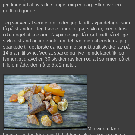
jeg finde ud af hvis de stopper mig en dag. Eller hvis en
golfbold gør det...
Jeg var ved at vende om, inden jeg fandt ravpindelaget som
lå på stranden. Jeg havde fundet et par stykker, men ellers
ikke noget at tale om. Ravpindelaget lå urørt midt på et lige
stykke strand og indeholdt en del træ, men allerede da jeg
sparkede til det første gang, kom et smukt gult stykke rav på
14 gram til syne. Ved at sparke og rive i pindelaget fik jeg
lynhurtigt gravet en 30 stykker rav frem og alt sammen på et
lille område, der målte 5 x 2 meter.
Min videre færd
langs stranden førte mest tilfældige stykker med sig og da