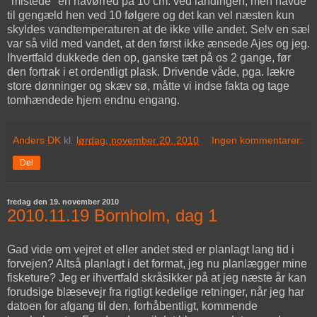
"mistede" en havørred på 10 cm. ved landingen, men havde
til gengæld hen ved 10 følgere og det kan vel næsten kun
skyldes vandtemperaturen at de ikke ville andet. Selv en sæl
var så vild med vandet, at den først ikke ænsede Ajes og jeg.
Ihvertfald dukkede den op, ganske tæt på os 2 gange, før
den fortrak i et ordentligt plask. Drivende våde, pga. lækre
store dønninger og skæv sø, måtte vi indse fakta og tage
tomhændede hjem endnu engang.
Anders DK
kl.
lørdag, november 20, 2010
Ingen kommentarer:
Del
fredag den 19. november 2010
2010.11.19 Bornholm, dag 1
Gad vide om vejret et eller andet sted er planlagt lang tid i
forvejen? Altså planlagt i det format, jeg nu planlægger mine
fisketure? Jeg er ihvertfald skråsikker på at jeg næste år kan
forudsige blæsevejr fra rigtigt kedelige retninger, når jeg har
datoen for afgang til den, forhåbentligt, kommende