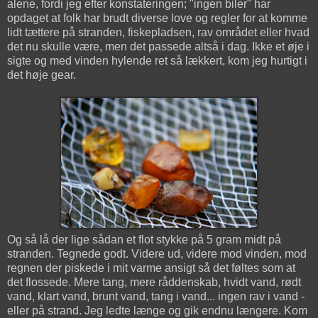
alene, fordi jeg efter konstateringen; "ingen biler" har
opdaget at folk har brudt diverse love og regler for at komme
lidt tættere på stranden, fiskepladsen, rav området eller hvad
det nu skulle være, men det passede altså i dag. Ikke et øje i
sigte og med vinden hylende ret så lækkert, kom jeg hurtigt i
det høje gear.
Og så lå der lige sådan et flot stykke på 5 gram midt på
stranden. Tegnede godt. Videre ud, videre mod vinden, mod
regnen der piskede i mit varme ansigt så det føltes som at
det flossede. Mere tang, mere råddenskab, hvidt vand, rødt
vand, klart vand, brunt vand, tang i vand... ingen rav i vand -
eller på strand. Jeg ledte længe og gik endnu længere. Kom