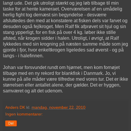
langt ude. Det gik utroligt stærkt og jeg løb tilbage til min
taske for at hente kameraet. Overværelsen af en umådelig
herlig fight tog dernæst sin begyndelse - desværre
afsluttedes den med at konstatere at fisken dels var farvet og
desuden også fejlkroget. Men Ralf fik afprøvet sit hjul og sin
stang ypperligt, for en fisk på over 4 kg. løber ikke stille
afsted, når krogen sidder i halen. Utroligt, i øvrigt, at Ralf
lykkedes med sin krogning på næsten samme måde som jeg
gjorde i fjor, hvor enkeltkrogen ligeledes sad øverst - og på
langs - i halefinnen.
Johan var forsvundet rundt om hjørnet, men kom fornøjet
tilbage med en ny rekord for blankfisk i Danmark. Jo, vi
kunne på alle måder være tilfredse med vores tur. Det er ikke
størrelsen eller antallet alene, der gælder. Det er hyggen,
samværet og alt det udenom.
Anders DK
kl.
mandag, november 22, 2010
Ingen kommentarer:
Del