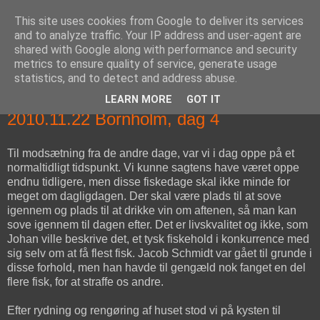
This site uses cookies from Google to deliver its services
fiskedagbog.dk
and to analyze traffic. Your IP address and user-agent are
shared with Google along with performance and security
metrics to ensure quality of service, generate usage
Havørredfiskeri, tordenvejr og rav i (en skøn?) tre-enighed
statistics, and to detect and address abuse.
LEARN MORE
GOT IT
mandag den 22. november 2010
2010.11.22 Bornholm, dag 4
Til modsætning fra de andre dage, var vi i dag oppe på et
normaltidligt tidspunkt. Vi kunne sagtens have været oppe
endnu tidligere, men disse fiskedage skal ikke minde for
meget om dagligdagen. Der skal være plads til at sove
igennem og plads til at drikke vin om aftenen, så man kan
sove igennem til dagen efter. Det er livskvalitet og ikke, som
Johan ville beskrive det, et tysk fiskehold i konkurrence med
sig selv om at få flest fisk. Jacob Schmidt var gået til grunde i
disse forhold, men han havde til gengæld nok fanget en del
flere fisk, for at straffe os andre.
Efter rydning og rengøring af huset stod vi på kysten til