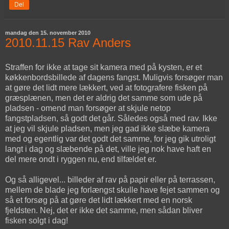
Del
mandag den 15. november 2010
2010.11.15 Rav Anders
Straffen for ikke at tage sit kamera med på kysten, er et
køkkenbordsbillede af dagens fangst. Muligvis forsøger man
at gøre det lidt mere lækkert, ved at fotografere fisken på
græsplænen, men det er aldrig det samme som ude på
pladsen - omend man forsøger at skjule netop
fangstpladsen, så godt det går. Således også med rav. Ikke
at jeg vil skjule pladsen, men jeg gad ikke slæbe kamera
med og egentlig var det godt det samme, for jeg gik utroligt
langt i dag og slæbende på det, ville jeg nok have haft en
del mere ondt i ryggen nu, end tilfældet er.
Og så alligevel... billeder af rav på papir eller på terrassen,
mellem de blade jeg forlængst skulle have fejet sammen og
så et forsøg på at gøre det lidt lækkert med en norsk
fjeldsten. Nej, det er ikke det samme, men sådan bliver
fisken solgt i dag!