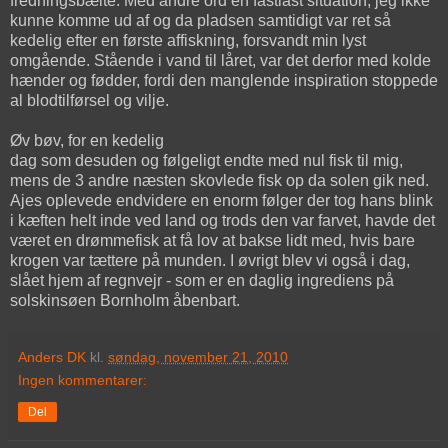
fredningsbælte. Med andre ord en fastlåst situation, jeg ikke
kunne komme ud af og da pladsen samtidigt var ret så
kedelig efter en første affiskning, forsvandt min lyst
omgående. Stående i vand til låret, var det derfor med kolde
hænder og fødder, fordi den manglende inspiration stoppede
al blodtilførsel og vilje.
Øv bøv, for en kedelig
dag som desuden og følgeligt endte med nul fisk til mig,
mens de 3 andre næsten skovlede fisk op da solen gik ned.
Ajes oplevede endvidere en enorm følger der tog hans blink
i kæften helt inde ved land og trods den var farvet, havde det
været en drømmefisk at få lov at bakse lidt med, hvis bare
krogen var tættere på munden. I øvrigt blev vi også i dag,
slået hjem af regnvejr - som er en daglig ingrediens på
solskinsøen Bornholm åbenbart.
Anders DK
kl.
søndag, november 21, 2010
Ingen kommentarer:
Del