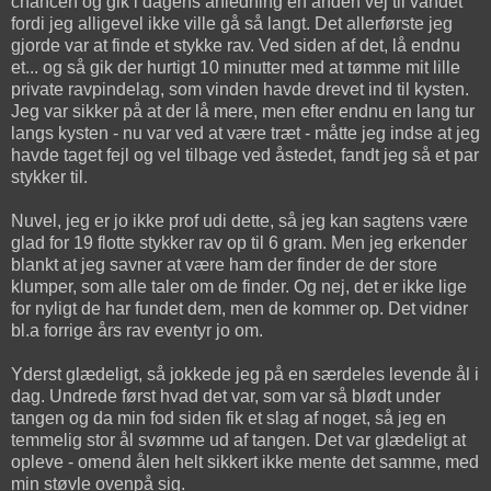
chancen og gik i dagens anledning en anden vej til vandet
fordi jeg alligevel ikke ville gå så langt. Det allerførste jeg
gjorde var at finde et stykke rav. Ved siden af det, lå endnu
et... og så gik der hurtigt 10 minutter med at tømme mit lille
private ravpindelag, som vinden havde drevet ind til kysten.
Jeg var sikker på at der lå mere, men efter endnu en lang tur
langs kysten - nu var ved at være træt - måtte jeg indse at jeg
havde taget fejl og vel tilbage ved åstedet, fandt jeg så et par
stykker til.
Nuvel, jeg er jo ikke prof udi dette, så jeg kan sagtens være
glad for 19 flotte stykker rav op til 6 gram. Men jeg erkender
blankt at jeg savner at være ham der finder de der store
klumper, som alle taler om de finder. Og nej, det er ikke lige
for nyligt de har fundet dem, men de kommer op. Det vidner
bl.a forrige års rav eventyr jo om.
Yderst glædeligt, så jokkede jeg på en særdeles levende ål i
dag. Undrede først hvad det var, som var så blødt under
tangen og da min fod siden fik et slag af noget, så jeg en
temmelig stor ål svømme ud af tangen. Det var glædeligt at
opleve - omend ålen helt sikkert ikke mente det samme, med
min støvle ovenpå sig.