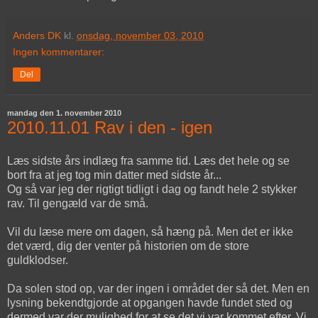
Anders DK
kl.
onsdag, november 03, 2010
Ingen kommentarer:
Del
mandag den 1. november 2010
2010.11.01 Rav i den - igen
Læs sidste års indlæg fra samme tid. Læs det hele og se
bort fra at jeg tog min datter med sidste år...
Og så var jeg der rigtigt tidligt i dag og fandt hele 2 stykker
rav. Til gengæld var de små.
Vil du læse mere om dagen, så hæng på. Men det er ikke
det værd, dig der venter på historien om de store
guldklodser.
Da solen stod op, var der ingen i området der så det. Men en
lysning bekendtgjorde at opgangen havde fundet sted og
dermed var der mulighed for at se det vi var kommet efter. Vi