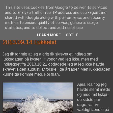
This site uses cookies from Google to deliver its services
fiskedagbog.dk
and to analyze traffic. Your IP address and user-agent are
shared with Google along with performance and security
metrics to ensure quality of service, generate usage
Havørredfiskeri, tordenvejr og rav i (en skøn?) tre-enighed
statistics, and to detect and address abuse.
LEARN MORE
GOT IT
lørdag den 14. september 2013
2013.09.14 Lukketid
Jeg fik for mig at jeg aldrig fik skrevet et indlæg om
lukkedagen på kysten. Hvorfor ved jeg ikke, men med
indlægget fra 2013.10.21 opdagede jeg at jeg ikke havde
skrevet siden august, af forskellige årsager. Men lukkedagen
kunne da komme med. For filan.
Ajes, Ralf og jeg
havde stemt møde
og med mit fiskeri
de sidste par
dage, var vi
vældigt tændte på