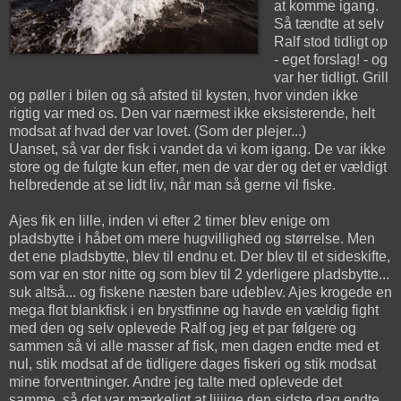
at komme igang.
Så tændte at selv
Ralf stod tidligt op
- eget forslag! - og
var her tidligt. Grill
og pøller i bilen og så afsted til kysten, hvor vinden ikke
rigtig var med os. Den var nærmest ikke eksisterende, helt
modsat af hvad der var lovet. (Som der plejer...)
Uanset, så var der fisk i vandet da vi kom igang. De var ikke
store og de fulgte kun efter, men de var der og det er vældigt
helbredende at se lidt liv, når man så gerne vil fiske.
Ajes fik en lille, inden vi efter 2 timer blev enige om
pladsbytte i håbet om mere hugvillighed og størrelse. Men
det ene pladsbytte, blev til endnu et. Der blev til et sideskifte,
som var en stor nitte og som blev til 2 yderligere pladsbytte...
suk altså... og fiskene næsten bare udeblev. Ajes krogede en
mega flot blankfisk i en brystfinne og havde en vældig fight
med den og selv oplevede Ralf og jeg et par følgere og
sammen så vi alle masser af fisk, men dagen endte med et
nul, stik modsat af de tidligere dages fiskeri og stik modsat
mine forventninger. Andre jeg talte med oplevede det
samme, så det var mærkeligt at liiiige den sidste dag endte