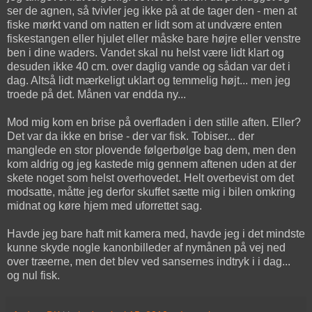
ser de agnen, så tvivler jeg ikke på at de tager den - men at
fiske mørkt vand om natten er lidt som at undvære enten
fiskestangen eller hjulet eller måske bare højre eller venstre
ben i dine waders. Vandet skal nu helst være lidt klart og
desuden ikke 40 cm. over daglig vande og sådan var det i
dag. Altså lidt mærkeligt uklart og temmelig højt... men jeg
troede på det. Månen var endda ny...
Mod mig kom en brise på overfladen i den stille aften. Eller?
Det var da ikke en brise - der var fisk. Tobiser... der
manglede en stor plovende følgerbølge bag dem, men den
kom aldrig og jeg kastede mig gennem aftenen uden at der
skete noget som helst overhovedet. Helt overbevist om det
modsatte, måtte jeg derfor skuffet sætte mig i bilen omkring
midnat og køre hjem med uforrettet sag.
Havde jeg bare haft mit kamera med, havde jeg i det mindste
kunne skyde nogle kanonbilleder af nymånen på vej ned
over træerne, men det blev ved sansernes indtryk i i dag...
og nul fisk.