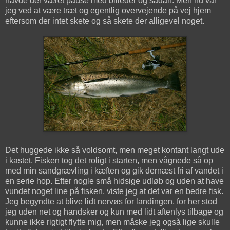
havde der været pause med billeder og sådan. Men nu var
jeg ved at være træt og egentlig overvejende på vej hjem
eftersom der intet skete og så skete der alligevel noget.
Det huggede ikke så voldsomt, men meget kontant langt ude
i kastet. Fisken tog det roligt i starten, men vågnede så op
med min sandgrævling i kæften og gik dernæst fri af vandet i
en serie hop. Efter nogle små hidsige udløb og uden at have
vundet noget line på fisken, viste jeg at det var en bedre fisk.
Jeg begyndte at blive lidt nervøs for landingen, for her stod
jeg uden net og handsker og kun med lidt aftenlys tilbage og
kunne ikke rigtigt flytte mig, men måske jeg også lige skulle