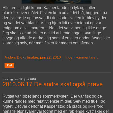
Efter en fin fight kunne Kasper lande en tyk og flotter
blankfisk over målet. Fisken kom ud af det blå, huggede på
den lyserøde og forsvandt i det sorte. Natten forblev gylden
og vandet var blankt. Vi tog hjem lidt over midnat og var
enige om at vi i morgen.... Nej, det var vi nemlig ikke enige.
Jeg skal ikke ud. Nu er det tid at hente noget søvn, luge,
stryge og alle de andre ting som af en eller anden årsag ikke
klarer sig selv, når man fisker for meget om aftenen.
Anders DK
kl.
tirsdag, juni 22, 2010
Ingen kommentarer:
Del
torsdag den 17. juni 2010
2010.06.17 De andre skal også prøve
Rygtet var løbet langs sommerkysten. Der var fisk og de
kunne fanges med relativt enkle midler. Selv med flue, lød
rygtet! Det var derfor at Kasper stod på plads og ikke fordi
hans telefonsvarer var fodret med en rablende kystfisker der