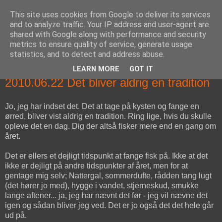
This site uses cookies from Google to deliver its services
fiskedagbog.dk
and to analyze traffic. Your IP address and user-agent are
shared with Google along with performance and security
metrics to ensure quality of service, generate usage
Havørredfiskeri, tordenvejr og rav i (en skøn?) tre-enighed
statistics, and to detect and address abuse.
LEARN MORE
GOT IT
tirsdag den 22. juni 2010
2010.06.22 Det bliver aldrig en tradition
Jo, jeg har indset det. Det at tage på kysten og fange en
ørred, bliver vist aldrig en tradition. Ring lige, hvis du skulle
opleve det en dag. Dig der altså fisker mere end en gang om
året.
Det er ellers et dejligt tidspunkt at fange fisk på. Ikke at det
ikke er dejligt på andre tidspunkter af året, men for at
gentage mig selv; Nattergal, sommerdufte, rådden tang lugt
(det hører jo med), hygge i vandet, stjerneskud, smukke
lange aftener... ja, jeg har nævnt det før - jeg vil nævne det
igen og sådan bliver jeg ved. Det er jo også det det hele går
ud på.