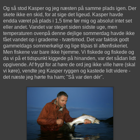
Og så stod Kasper og jeg næsten på samme plads igen. Der
skete ikke en skid, for at sige det ligeud. Kasper havde
endda været på plads i 1,5 time før mig og absolut intet set
eller andet. Vandet var steget siden sidste uge, men
temperaturen ovenpå denne dejlige sommerdag havde ikke
fået vandet op i graderne - tværtimod. Det var faktisk godt
gammeldags sommerkøligt og lige tilpas til aftenfiskeriet.
Men fiskene var bare ikke hjemme. Vi fiskede og fiskede og
da vi på et tidspunkt kiggede på hinanden, var det sådan lidt
opgivende. Af frygt for at høre de ord jeg ikke ville høre (skal
vi køre), vendte jeg Kasper ryggen og kastede lidt videre -
det næste jeg hørte fra ham; "Så var den dér".