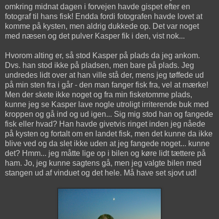
omkring midnat dagen i forvejen havde gispet efter en
fotograf til hans fisk! Endda fordi fotografen havde lovet at
komme på kysten, men aldrig dukkede op. Det var noget
med næsen og det pulver Kasper fik i den, vist nok...
Hvorom alting er, så stod Kasper på plads da jeg ankom.
Dvs. han stod ikke på pladsen, men bare på plads. Jeg
undredes lidt over at han ville stå der, mens jeg tøffede ud
på min sten fra i går - den man fanger fisk fra, vel at mærke!
Men der skete ikke noget og fra min fisketomme plads,
kunne jeg se Kasper lave nogle utroligt irriterende buk med
kroppen og gå ind og ud igen... Sig mig stod han og fangede
fisk eller hvad? Han havde givetvis ringet inden jeg nåede
på kysten og fortalt om en landet fisk, men det kunne da ikke
blive ved og da slet ikke uden at jeg fangede noget... kunne
det? Hmm... jeg måtte lige op i bilen og køre lidt tættere på
ham. Jo, jeg kunne sagtens gå, men jeg valgte bilen med
stangen ud af vinduet og det hele. Må have set sjovt ud!