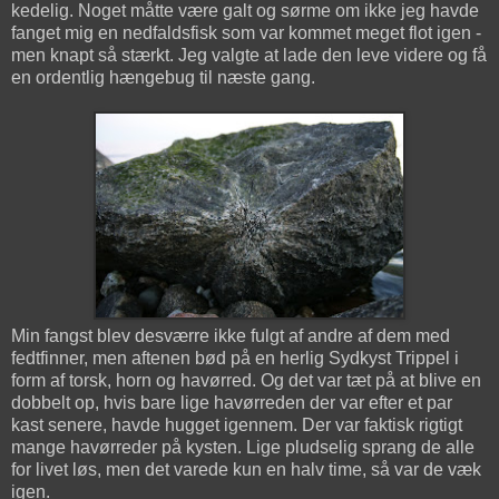
kedelig. Noget måtte være galt og sørme om ikke jeg havde
fanget mig en nedfaldsfisk som var kommet meget flot igen -
men knapt så stærkt. Jeg valgte at lade den leve videre og få
en ordentlig hængebug til næste gang.
Min fangst blev desværre ikke fulgt af andre af dem med
fedtfinner, men aftenen bød på en herlig Sydkyst Trippel i
form af torsk, horn og havørred. Og det var tæt på at blive en
dobbelt op, hvis bare lige havørreden der var efter et par
kast senere, havde hugget igennem. Der var faktisk rigtigt
mange havørreder på kysten. Lige pludselig sprang de alle
for livet løs, men det varede kun en halv time, så var de væk
igen.