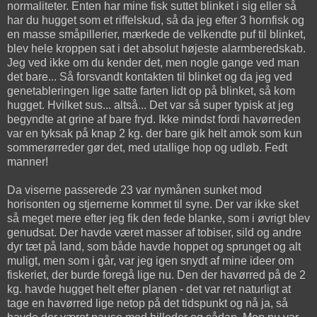
normaliteter. Enten har mine fisk suttet blinket i sig eller så
har du hugget som et riffelskud, så da jeg efter 3 hornfisk og
en masse småpillerier, mærkede de velkendte puf til blinket,
blev hele kroppen sat i det absolut højeste alarmberedskab.
Jeg ved ikke om du kender det, men nogle gange ved man
det bare... Så forsvandt kontakten til blinket og da jeg ved
genetableringen lige satte farten lidt op på blinket, så kom
hugget. Hvilket sus... altså... Det var så super typisk at jeg
begyndte at grine af bare fryd. Ikke mindst fordi havørreden
var en tyksak på knap 2 kg. der bare gik helt amok som kun
sommerørreder gør det, med utallige hop og udløb. Fedt
manner!
Da viserne passerede 23 var nymånen sunket mod
horisonten og stjernerne kommet til syne. Der var ikke sket
så meget mere efter jeg fik den fede blanke, som i øvrigt blev
genudsat. Der havde været masser af tobiser, sild og andre
dyr tæt på land, som både havde hoppet og sprunget og alt
muligt, men som i går, var jeg igen snydt af mine ideer om
fiskeriet, der burde foregå lige nu. Den der havørred på de 2
kg. havde hugget helt efter planen - det var ret naturligt at
tage en havørred lige netop på det tidspunkt og nå ja, så