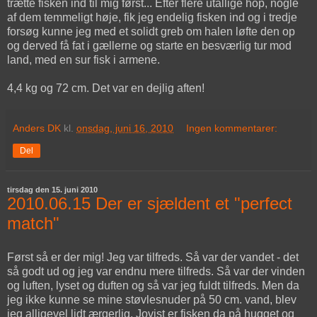
trætte fisken ind til mig først... Efter flere utallige hop, nogle
af dem temmeligt høje, fik jeg endelig fisken ind og i tredje
forsøg kunne jeg med et solidt greb om halen løfte den op
og derved få fat i gællerne og starte en besværlig tur mod
land, med en sur fisk i armene.
4,4 kg og 72 cm. Det var en dejlig aften!
Anders DK
kl.
onsdag, juni 16, 2010
Ingen kommentarer:
Del
tirsdag den 15. juni 2010
2010.06.15 Der er sjældent et "perfect
match"
Først så er der mig! Jeg var tilfreds. Så var der vandet - det
så godt ud og jeg var endnu mere tilfreds. Så var der vinden
og luften, lyset og duften og så var jeg fuldt tilfreds. Men da
jeg ikke kunne se mine støvlesnuder på 50 cm. vand, blev
jeg alligevel lidt ærgerlig. Jovist er fisken da på hugget og