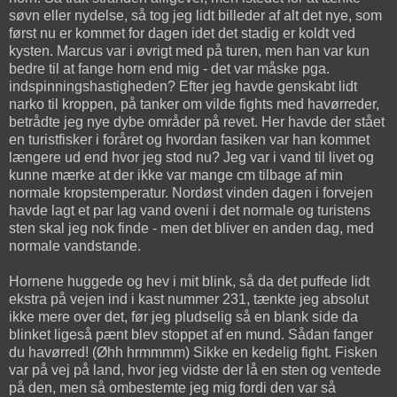
søvn eller nydelse, så tog jeg lidt billeder af alt det nye, som
først nu er kommet for dagen idet det stadig er koldt ved
kysten. Marcus var i øvrigt med på turen, men han var kun
bedre til at fange horn end mig - det var måske pga.
indspinningshastigheden? Efter jeg havde genskabt lidt
narko til kroppen, på tanker om vilde fights med havørreder,
betrådte jeg nye dybe områder på revet. Her havde der stået
en turistfisker i foråret og hvordan fasiken var han kommet
længere ud end hvor jeg stod nu? Jeg var i vand til livet og
kunne mærke at der ikke var mange cm tilbage af min
normale kropstemperatur. Nordøst vinden dagen i forvejen
havde lagt et par lag vand oveni i det normale og turistens
sten skal jeg nok finde - men det bliver en anden dag, med
normale vandstande.
Hornene huggede og hev i mit blink, så da det puffede lidt
ekstra på vejen ind i kast nummer 231, tænkte jeg absolut
ikke mere over det, før jeg pludselig så en blank side da
blinket ligeså pænt blev stoppet af en mund. Sådan fanger
du havørred! (Øhh hrmmmm) Sikke en kedelig fight. Fisken
var på vej på land, hvor jeg vidste der lå en sten og ventede
på den, men så ombestemte jeg mig fordi den var så