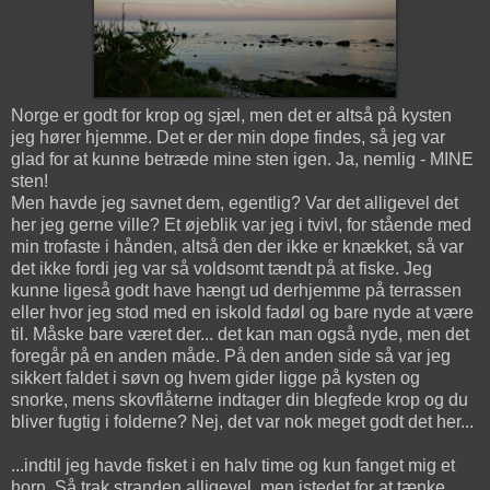
Norge er godt for krop og sjæl, men det er altså på kysten
jeg hører hjemme. Det er der min dope findes, så jeg var
glad for at kunne betræde mine sten igen. Ja, nemlig - MINE
sten!
Men havde jeg savnet dem, egentlig? Var det alligevel det
her jeg gerne ville? Et øjeblik var jeg i tvivl, for stående med
min trofaste i hånden, altså den der ikke er knækket, så var
det ikke fordi jeg var så voldsomt tændt på at fiske. Jeg
kunne ligeså godt have hængt ud derhjemme på terrassen
eller hvor jeg stod med en iskold fadøl og bare nyde at være
til. Måske bare været der... det kan man også nyde, men det
foregår på en anden måde. På den anden side så var jeg
sikkert faldet i søvn og hvem gider ligge på kysten og
snorke, mens skovflåterne indtager din blegfede krop og du
bliver fugtig i folderne? Nej, det var nok meget godt det her...
...indtil jeg havde fisket i en halv time og kun fanget mig et
horn. Så trak stranden alligevel, men istedet for at tænke