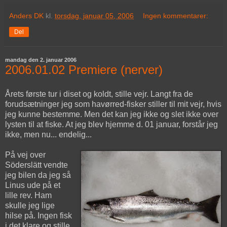
Anders DK
kl.
torsdag, januar 05, 2006
Ingen kommentarer:
Del
mandag den 2. januar 2006
2006.01.02 Premiere (nerver)
Årets første tur i diset og koldt, stille vejr. Langt fra de
forudsætninger jeg som havørred-fisker stiller til mit vejr, hvis
jeg kunne bestemme. Men det kan jeg ikke og slet ikke over
lysten til at fiske. At jeg blev hjemme d. 01 januar, forstår jeg
ikke, men nu... endelig...
På vej over
Söderslätt vendte
jeg bilen da jeg så
Linus ude på et
lille rev. Ham
skulle jeg lige
hilse på. Ingen fisk
i det klare og stille