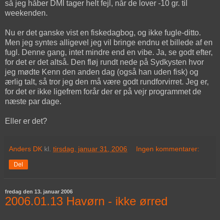
så jeg håber DMI tager helt fejl, når de lover -10 gr. til
weekenden.
Nu er det ganske vist en fiskedagbog, og ikke fugle-ditto.
Men jeg syntes alligevel jeg vil bringe endnu et billede af en
fugl. Denne gang, intet mindre end en vibe. Ja, se godt efter,
for det er det altså. Den fløj rundt nede på Sydkysten hvor
jeg mødte Kenn den anden dag (også han uden fisk) og
ærlig talt, så tror jeg den må være godt rundforvirret. Jeg er,
for det er ikke ligefrem forår der er på vejr programmet de
næste par dage.
Eller er det?
Anders DK
kl.
tirsdag, januar 31, 2006
Ingen kommentarer:
Del
fredag den 13. januar 2006
2006.01.13 Havørn - ikke ørred