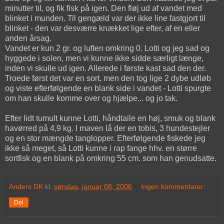
minutter til, og fik fisk på igen. Den fløj ud af vandet med
blinket i munden. Til gengæld var der ikke line fastgjort til
blinket - den var desværre knækket lige efter, af en eller
anden årsag.
Vandet er kun 2 gr. og luften omkring 0. Lotti og jeg sad og
hyggede i solen, men vi kunne ikke sidde særligt længe,
inden vi skulle ud igen. Allerede i første kast sad den der.
Troede først det var en sort, men den tog lige 2 dybe udløb
og viste efterfølgende en blank side i vandet - Lotti spurgte
om han skulle komme over og hjælpe... og jo tak.
Efter lidt tumult kunne Lotti, håndtaile en høj, smuk og blank
havørred på 4,9 kg. I maven lå der en tobis, 3 hundestejler
og en stor mængde tanglopper. Efterfølgende fiskede jeg
ikke så meget, så Lotti kunne i rap fange hhv. en større
sortfisk og en blank på omkring 55 cm. som han genudsatte.
Anders DK
kl.
søndag, januar 08, 2006
Ingen kommentarer:
Del