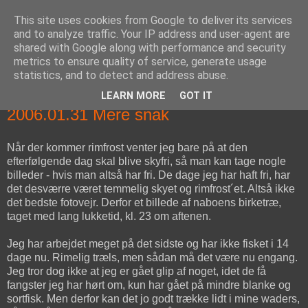
This site uses cookies from Google to deliver its services
fiskedagbog.dk
and to analyze traffic. Your IP address and user-agent are
shared with Google along with performance and security
metrics to ensure quality of service, generate usage
Havørredfiskeri, tordenvejr og rav i (en skøn?) tre-enighed
statistics, and to detect and address abuse.
LEARN MORE
GOT IT
tirsdag den 31. januar 2006
2006.01.31 Mere snak
Når der kommer rimfrost venter jeg bare på at den
efterfølgende dag skal blive skyfri, så man kan tage nogle
billeder - hvis man altså har fri. De dage jeg har haft fri, har
det desværre været temmelig skyet og rimfrost´et. Altså ikke
det bedste fotovejr. Derfor et billede af naboens birketræ,
taget med lang lukketid, kl. 23 om aftenen.
Jeg har arbejdet meget på det sidste og har ikke fisket i 14
dage nu. Rimelig træls, men sådan må det være nu engang.
Jeg tror dog ikke at jeg er gået glip af noget, idet de få
fangster jeg har hørt om, kun har gået på mindre blanke og
sortfisk. Men derfor kan det jo godt trække lidt i mine waders,