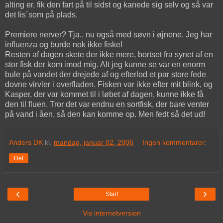
alting er, fik den fart på til sidst og kanede sig selv og så var
det lis´som på plads.
Premiere nerver? Tja.. nu også med søvn i øjnene. Jeg har
influenza og burde nok ikke fiske!
Resten af dagen skete der ikke mere, bortset fra synet af en
stor fisk der kom imod mig. Alt jeg kunne se var en enorm
bule på vandet der drejede af og efterlod et par store fede
dovne virvler i overfladen. Fisken var ikke efter mit blink, og
Kasper, der var kommet til i løbet af dagen, kunne ikke få
den til fluen. Tror det var endnu en sortfisk, der bare venter
på vand i åen, så den kan komme op. Men fedt så det ud!
Anders DK
kl.
mandag, januar 02, 2006
Ingen kommentarer:
Del
‹
›
Start
Vis internetversion