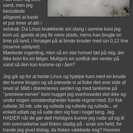
vand, men jeg
besluttede
alligevel at kaste
et par timer af dér i
selskab. Da Linus knækkede sin stang i samme kast jeg
kom ud, gjorde at jeg fik mere plads, mens han brugte en
time på land, i forsøget på at binde knuder med sin 0,12 line
(reserve udstyret)
Mærkede ingenting, men så en stor hvirvel tæt på mig, der
ikke kom fra en følger. Muligvis en sortfisk der venter på
vand så den kan komme op i åen?
Jeg gik op for at trøste Linus og hjælpe ham med en knude
der kunne bruges og så prøvede vi at fiske den ene side af
revet af. Midt i drømmenes verden og med tankerne på
"premiere-nerver" kom hugget jeg overhovedet slet ikke og
under nogen omstændigheder havde regnet med. En fisk
rullede 30 mtr. ude og rullede og rullede og rullede... et
enkelt udløb og så satte den sig fast i noget tang. Jeg
HADER når de gør det! Heldigvis kunne jeg vade ud og til
min overraskelse sad fisken stadig på - snak om held, for
havde jeg givet tilslag, da fisken vækkede mig? Hvorom