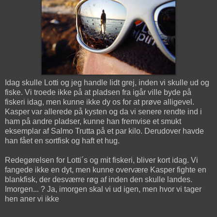
Idag skulle Lotti og jeg handle lidt grej, inden vi skulle ud og
fiske. Vi troede ikke på at pladsen fra igår ville byde på
fiskeri idag, men kunne ikke dy os for at prøve alligevel.
Kasper var allerede på kysten og da vi senere rendte ind i
ham på andre pladser, kunne han fremvise et smukt
eksemplar af Salmo Trutta på et par kilo. Derudover havde
han fået en sortfisk og haft et hug.
Redegørelsen for Lotti´s og mit fiskeri, bliver kort idag. Vi
fangede ikke en dyt, men kunne overvære Kasper fighte en
blankfisk, der desværre røg af inden den skulle landes.
Imorgen... ? Ja, imorgen skal vi ud igen, men hvor vi tager
hen aner vi ikke