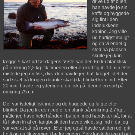
drive ud af bilen,
han havde jo sin
kaffe og hyggede
sig fint i den
indelukkede
kabine. Jeg ville
ud hurtigst muligt
og da vi endelig
stod på pladsen,
skulle jeg kun
lægge 5 kast ud før dagens første sad der. En fin blankfisk
på omkring 2,2 kg. fik friheden efter en kort fight. 10 min efter
mistede jeg en fisk, dvs. den havde jeg haft kroget, idet der
sad skæl på krogen (blanke skæl) da blinket kom ind. Efter
20 min. havde jeg yderligere en fisk på, denne en sort på
omkring 75 cm.
Der var tydeligt fisk inde og de huggede og fulgte efter
blinket. Da jeg fik den tredje, en blank på omkring 2,7 kg.,
måtte jeg have hele hånden i baljen, med handsker på, for at
få fisken fri af en tangbusk den havde viklet sig ind i, da jeg
var ved at stå på røven. Efter jeg også havde sat den ud, gik
Lotti op og fik varmen i læ for vinden. Selv kastede jeg et par