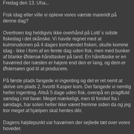
Fredag den 13. Uha...
Fisk idag eller ville vi opleve vores værste mareridt på
denne dag?
Overtroen tog heldigvis ikke overhånd på Lotti´s sidste
fiskedag i det skånske. Vi havde regnet med at
kulminationen på 4 dages tomhændet fiskeri, skulle komme
idag - ikke i form af en femte dag uden fisk, men med bunker
af blanke Østersø-håndtasker på land. En håndtaske er en
havørred der næsten er højere end den er lang, og dem er
Østersøen god til at producere.
På første plads fangede vi ingenting og det er ret nemt at
skrive om plads 2, hvortil Kasper kom. Der fangede vi nemlig
heller ingenting. Altså 5 dage uden fisk, ovenpå en pragtfuld
søndag i mit favør. Meget mærkeligt, men til forskel fra i
søndags, har solen heller ikke været fremme siden da og jeg
tror meget af hjælpen skal hentes dér.
Dagens højdepunkt var havørnen der sejlede tæt over vores
hoveder.