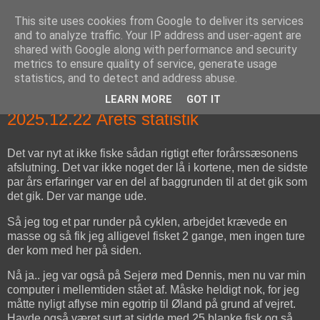
This site uses cookies from Google to deliver its services
fiskedagbog.dk
and to analyze traffic. Your IP address and user-agent are
shared with Google along with performance and security
metrics to ensure quality of service, generate usage
Havørredfiskeri, tordenvejr og rav i (en skøn?) tre-enighed
statistics, and to detect and address abuse.
LEARN MORE
GOT IT
mandag den 22. december 2025
2025.12.22 Årets statistik
Det var nyt at ikke fiske sådan rigtigt efter forårssæsonens
afslutning. Det var ikke noget der lå i kortene, men de sidste
par års erfaringer var en del af baggrunden til at det gik som
det gik. Der var mange ude.
Så jeg tog et par runder på cyklen, arbejdet krævede en
masse og så fik jeg alligevel fisket 2 gange, men ingen ture
der kom med her på siden.
Nå ja.. jeg var også på Sejerø med Dennis, men nu var min
computer i mellemtiden stået af. Måske heldigt nok, for jeg
måtte nyligt aflyse min egotrip til Øland på grund af vejret.
Havde også været surt at sidde med 25 blanke fisk og så