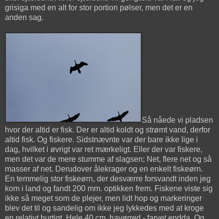
grisiga med en alt for stor portion pølser, men det er en
anden sag.
Så nåede vi pladsen
hvor der altid er fisk. Der er altid koldt og strømt vand, derfor
altid fisk. Og fiskere. Sidstnævnte var der bare ikke lige i
dag, hvilket i øvrigt var ret mærkeligt. Eller der var fiskere,
men det var de mere stumme af slagsen; Net, flere net og så
masser af net. Derudover ålekrager og en enkelt fiskeørn.
En temmelig stor fiskeørn, der desværre forsvandt inden jeg
kom i land og fandt 200 mm. optikken frem. Fiskene viste sig
ikke så meget som de plejer, men lidt hop og markeringer
blev det til og sandelig om ikke jeg lykkedes med at kroge
en relativt hurtigt. Hele 40 cm. havørred - farvet endda. Og