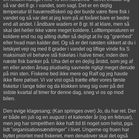
så var det 8 gr. i vandet, som sagt. Det er en dejlig
temperatur til havørredfiskeri og der burde være flere fisk i
vandet og så var det at jeg kom på at foråret bare er bedre
end alt andet. I åndbare waders er 8 gr. til at klare, men så
skal det heller ikke være meget koldere. Lufttemperaturen er
koldere end nu og alting dufter så dejligt at liv og "grønhed"
eller hvad man kalder det. Og så er det næsten sikkert at du i
letskyet vejr og med 8 grader i vandet og liflige vinde fra S
maksimalt vil behøve stå fiskeløs i halve timer, inden den
næste fisk banker på. Uha det er en dejlig årstid, som jeg af
en eller anden årsag pludselig savnede rigtigt meget derude
på min sten. Fiskene bed ikke mere og Ralf og jeg havde
ikke flere pølser. Vi var vist også trætte efter vores første
fisketur i lange tider og da klokken sneg sig over på det
sidste kvartal af timer for denne dag, sneg vi os op mod
bilen.
Den evige klagesang; (Kan springes over) Jo, du har ret. Der
er både en juli og en august i et kalender år (og en februar),
men jeg har simpelthen ikke haft tid til noget som helst, pga.
lidt "organisationsændringer" i livet. Ungerne og fruen har
byttet prioritet med fiskeriet, men derudover skal det også