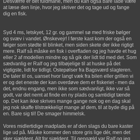
Desværre er det fuldmåne, men du kan også bare lade være
at læse den linje, hvor jeg skriver det og tage ud og fange
dig en fisk.
Syd 4 ms, letskyet, 12 gr. og gammel sø med friske bølger
og svæv i vandet. Ønskevejr! I første kast kom der også en
følger som stødte til blinket, men siden skete der ikke rigtigt
mere. Ralf så måske en fisk i overfladen og jeg havde et hug
eller 2 af modellen mindre og så gik der lidt tid med det. Som
sædvanlig er Ralf og jeg tilbøjelige til at huske på det
vigtigste, lidt for tidligt. Ostepølser fra Bagsværd slagteren.
De taler til os, uanset hvor langt væk fra bilen eller grillen vi
er og det eneste der kan overdøve dem er fiskeriet - men da
det, endnu engang, men ikke som sædvanligt, ikke var så
godt, var det nemt at finde en ny plads og samtidigt tænde
op. Det kan ikke skrives mange gange nok og en dag skal
jeg nok skaffe tilstrækkeligt mange af dem, til at byde dig på
en. Bare sig til! De smager himmelsk.
Vores midlertidige madplads er af den slags du bare kaster
lige ud på. Måske kommer den store gris lige dér, men det
sker sjældent. Alt for sjældent. Til gengæld var Ralf og jeg