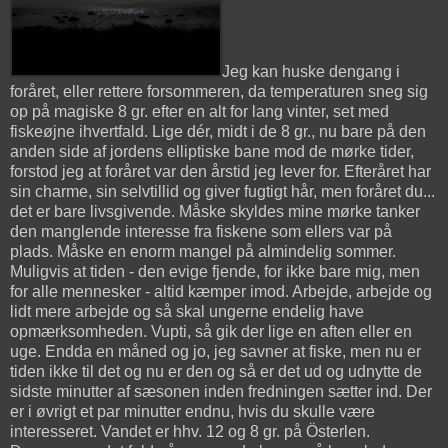
Jeg kan huske dengang i
foråret, eller rettere forsommeren, da temperaturen sneg sig
op på magiske 8 gr. efter en alt for lang vinter, set med
fiskeøjne ihvertfald. Lige dér, midt i de 8 gr., nu bare på den
anden side af jordens elliptiske bane mod de mørke tider,
forstod jeg at foråret var den årstid jeg lever for. Efteråret har
sin charme, sin selvtillid og giver fugtigt hår, men foråret du...
det er bare livsgivende. Måske skyldes mine mørke tanker
den manglende interesse fra fiskene som ellers var på
plads. Måske en enorm mangel på almindelig sommer.
Muligvis at tiden - den evige fjende, for ikke bare mig, men
for alle mennesker - altid kæmper imod. Arbejde, arbejde og
lidt mere arbejde og så skal ungerne endelig have
opmærksomheden. Vupti, så gik der lige en aften eller en
uge. Endda en måned og jo, jeg savner at fiske, men nu er
tiden ikke til det og nu er den og så er det ud og udnytte de
sidste minutter af sæsonen inden fredningen sætter ind. Der
er i øvrigt et par minutter endnu, hvis du skulle være
interesseret. Vandet er hhv. 12 og 8 gr. på Österlen.