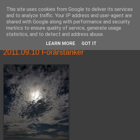
This site uses cookies from Google to deliver its services
fiskedagbog.dk
and to analyze traffic. Your IP address and user-agent are
shared with Google along with performance and security
metrics to ensure quality of service, generate usage
Havørredfiskeri, tordenvejr og rav i (en skøn?) tre-enighed
statistics, and to detect and address abuse.
LEARN MORE
GOT IT
lørdag den 10. september 2011
2011.09.10 Forårstanker