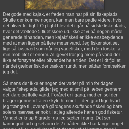
Det gode med kajak, er freden man har på sin fiskeplads.
Skulle der komme nogen, kan man bare padle videre, hvis
det bliver for tight. Og tight blev det i går på sidste fiskeplads,
hvor det væltede 5 fluefiskere ud. Ikke at vi på nogen måde
generede hinanden, men kajakfiskeri er ikke ensbetydende
med at man ligger på flere meter vand. Jeg fisker stort set
lige så kystnært som når jeg vadefisker, med den forskel at
min mobilitet er enorm. Alligevel tror jeg mere på vand der
ikke er forstyrret eller bliver det hele tiden. Det er lidt fjollet,
når det gælder fisk der trækker rundt, men sådan foretrækker
jeg det.
Så mens der ikke er nogen der vader på min for dagen
valgte fiskeplads, glider jeg med et smil på læben gennem
det klare og flotte vand. Foråret er i gang, med en sol der
brager igennem fra en skyfri himmel - i dén grad lige hvad
jeg trængte til, ovenpå gårdagens skuffende fiskeri og bare
solens nærvær, er nok til at jeg allerede har en god fisketur.
Vandet er knap 6 grader da jeg sætter i gang. Det ser
kanongodt ud og selvom de 2 i båden ikke har fanget noget