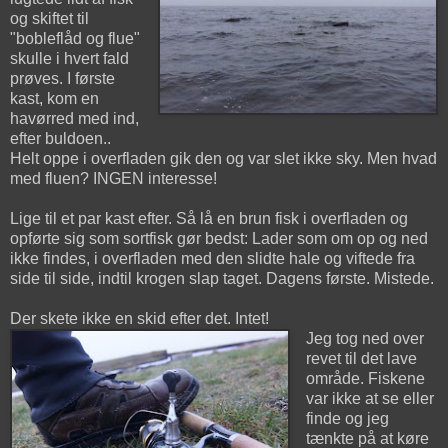
og skiftet til
"bobleflåd og flue"
skulle i hvert fald
prøves. I første
kast, kom en
havørred med ind,
efter buldoen..
Helt oppe i overfladen gik den og var slet ikke sky. Men hvad
med fluen? INGEN interesse!
Lige til et par kast efter. Så lå en brun fisk i overfladen og
opførte sig som sortfisk gør bedst: Lader som om op og ned
ikke findes, i overfladen med den slidte hale og viftede fra
side til side, indtil krogen slap taget. Dagens første. Mistede.
Der skete ikke en skid efter det. Intet!
Jeg tog ned over
revet til det lave
område. Fiskene
var ikke at se eller
finde og jeg
tænkte på at køre