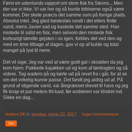
Først en udenlands rapport om store fisk fra Stevns... Men
der var vi ikke. Vi var her og så burde tobiserne også være
kommet. Der skete præcis det samme som på forrige plads.
Absolut intet. Jeg gled trøstesløs rundt i det ellers flotte
vand, mens Javier sad og kastede det samme sted. Han
mistede til sidst en fisk, men selvom den mistede fisk
kortvarigt tændte gejsten i os igen, forblev det ved den og
med en time tilbage af dagen, gav vi op af kulde og total
mangel på lyst til mere.
Det vil sige; Jeg var ved at være godt gal i skralden da jeg
kom hjem. Pakkede kajakken ud og kom af tørdragten og så
videre. Tog waders på og kørte ud på revet fra i går, for at se
om det virkelig kunne passe. Det fandt jeg aldrig ud af. På
grund af stigende vand, var ålegræsset drevet til havs og jeg
fik knap et par meters frit kast, før wobleren var klistret ind.
Sikke en dag...
Anders DK
kl.
torsdag, marts 23, 2017
Ingen kommentarer:
Del