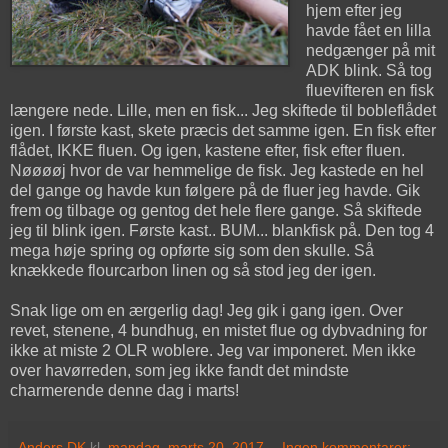
hjem efter jeg
havde fået en lilla
nedgænger på mit
ADK blink. Så tog
fluevifteren en fisk
længere nede. Lille, men en fisk... Jeg skiftede til bobleflådet
igen. I første kast, skete præcis det samme igen. En fisk efter
flådet, IKKE fluen. Og igen, kastene efter, fisk efter fluen.
Nøøøøj hvor de var hemmelige de fisk. Jeg kastede en hel
del gange og havde kun følgere på de fluer jeg havde. Gik
frem og tilbage og gentog det hele flere gange. Så skiftede
jeg til blink igen. Første kast.. BUM... blankfisk på. Den tog 4
mega høje spring og opførte sig som den skulle. Så
knækkede flourcarbon linen og så stod jeg der igen.
Snak lige om en ærgerlig dag! Jeg gik i gang igen. Over
revet, stenene, 4 bundhug, en mistet flue og dybvadning for
ikke at miste 2 OLR woblere. Jeg var imponeret. Men ikke
over havørreden, som jeg ikke fandt det mindste
charmerende denne dag i marts!
Anders DK
kl.
mandag, marts 20, 2017
Ingen kommentarer: