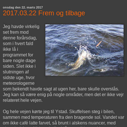
onsdag den 22. marts 2017
2017.03.22 Frem og tilbage
Jeg havde virkelig
set frem mod
denne forårsdag,
som i hvert fald
ikke lå i
programmet for
bare nogle dage
siden. Slet ikke i
slutningen af
sidste uge, hvor
meteorologerne
som bekendt havde sagt at ugen her, bare skulle overstås.
Jeg kan så være enig på nogle områder, men det er ikke vejr
relateret hele vejen.
Og hele vejen kørte jeg til Ystad. Skuffelsen steg i bilen,
sammen med temperaturen fra den bragende sol. Vandet var
om ikke café latte farvet, så brunt i alskens nuancer, med