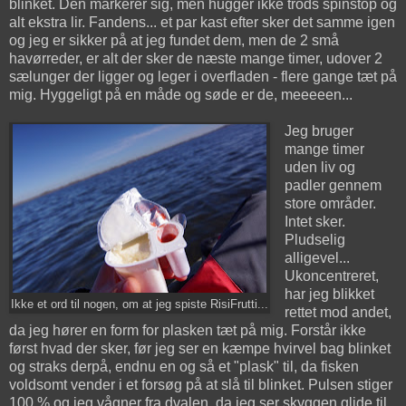
blinket. Den markerer sig, men hugger ikke trods spinstop og
alt ekstra lir. Fandens... et par kast efter sker det samme igen
og jeg er sikker på at jeg fundet dem, men de 2 små
havørreder, er alt der sker de næste mange timer, udover 2
sælunger der ligger og leger i overfladen - flere gange tæt på
mig. Hyggeligt på en måde og søde er de, meeeeen...
Jeg bruger
mange timer
uden liv og
padler gennem
store områder.
Intet sker.
Pludselig
alligevel...
Ukoncentreret,
har jeg blikket
Ikke et ord til nogen, om at jeg spiste RisiFrutti...
rettet mod andet,
da jeg hører en form for plasken tæt på mig. Forstår ikke
først hvad der sker, før jeg ser en kæmpe hvirvel bag blinket
og straks derpå, endnu en og så et "plask" til, da fisken
voldsomt vender i et forsøg på at slå til blinket. Pulsen stiger
100 % og jeg vågner fra dvalen, da jeg ser skyggen glide til