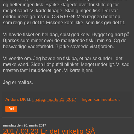
og heller ingen fisk. Bjarke klagede over for stille og for
meget sand. Vi kørte tilbage. Stadig ingen fisk. Der var
endnu mere grums nu. OG REGN! Men regnen holdt op,
som regn gør det tit. Fiskene kom ikke, som fisk gør det tit.
Vi havde fisket en hel dag, spist god korv. Hygget og hørt på
Bjarkes sure miner over de manglende fisk i min sø. Og de
besværlige vadeforhold. Bjarke savnede vist fjorden.
Vi vendte om. Jeg havde en fisk på, et par sekunder i det
mørke vand. Siden lidt puf til blinket. Meget underligt. Vi sad
næsten fast i mudderet igen. Vi kørte hjem.
Jeg er målløs.
Anders DK
kl.
tirsdag, marts 21, 2017
Ingen kommentarer:
Del
mandag den 20. marts 2017
2017.03.20 Er det virkelig SÅ