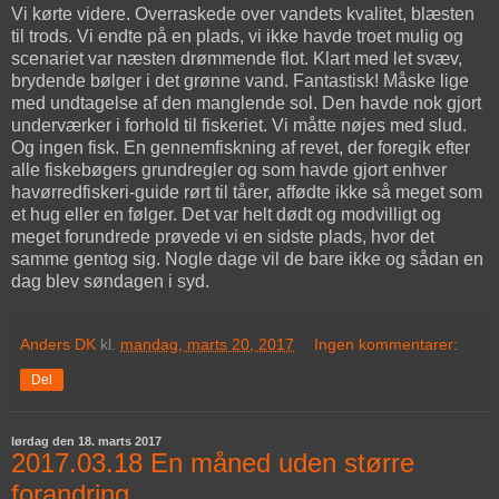
Vi kørte videre. Overraskede over vandets kvalitet, blæsten
til trods. Vi endte på en plads, vi ikke havde troet mulig og
scenariet var næsten drømmende flot. Klart med let svæv,
brydende bølger i det grønne vand. Fantastisk! Måske lige
med undtagelse af den manglende sol. Den havde nok gjort
underværker i forhold til fiskeriet. Vi måtte nøjes med slud.
Og ingen fisk. En gennemfiskning af revet, der foregik efter
alle fiskebøgers grundregler og som havde gjort enhver
havørredfiskeri-guide rørt til tårer, affødte ikke så meget som
et hug eller en følger. Det var helt dødt og modvilligt og
meget forundrede prøvede vi en sidste plads, hvor det
samme gentog sig. Nogle dage vil de bare ikke og sådan en
dag blev søndagen i syd.
Anders DK
kl.
mandag, marts 20, 2017
Ingen kommentarer:
Del
lørdag den 18. marts 2017
2017.03.18 En måned uden større
forandring