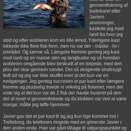
gennemfiskning af
badekaret efter
Javiers
anvisninger,
kastede jeg mod
land fra hvor jeg
stod og efter wobleren kom en lille ørred. Yderligere kast
lokkede ikke flere fisk frem, men nu var der - måske - liv i
området. Og sørme så. Længere fremme gentog jeg kast
mod land og en masse sten og tangbuske og så hvordan
wobleren omgående blev beskudt af en torpedo, med den
plov der skar gennem vandet. Det så skrigende sindssygt
fedt ud og jeg var ikke skuffet over at det kun var en
nedgænger. Jeg gentog succesen et par kast efter længere
fremme og pludselig troede vi virkelig på fiskeriet, men det
viste sig at det kun var de 2 fisk der havde huseret på den
del af revet vi gennemfiskede og da klokken var ved at være
mange, måtte jeg tøffe hjemover.
Javier gav det et par kast til og jeg kun lige kommet ind i
Trelleborg, da telefonen ringede med en grinende Javier i
den anden ende. Han var gået tilbage til udgangspunktet og