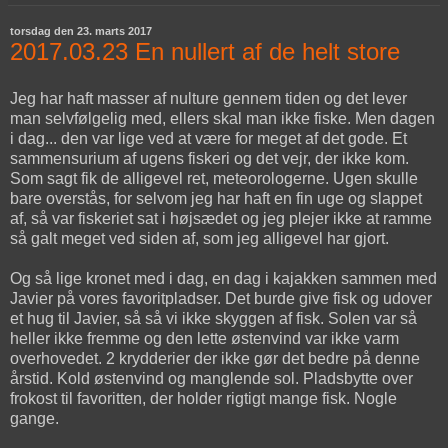
torsdag den 23. marts 2017
2017.03.23 En nullert af de helt store
Jeg har haft masser af nulture gennem tiden og det lever
man selvfølgelig med, ellers skal man ikke fiske. Men dagen
i dag... den var lige ved at være for meget af det gode. Et
sammensurium af ugens fiskeri og det vejr, der ikke kom.
Som sagt fik de alligevel ret, meteorologerne. Ugen skulle
bare overstås, for selvom jeg har haft en fin uge og slappet
af, så var fiskeriet sat i højsædet og jeg plejer ikke at ramme
så galt meget ved siden af, som jeg alligevel har gjort.
Og så lige kronet med i dag, en dag i kajakken sammen med
Javier på vores favoritpladser. Det burde give fisk og udover
et hug til Javier, så så vi ikke skyggen af fisk. Solen var så
heller ikke fremme og den lette østenvind var ikke varm
overhovedet. 2 krydderier der ikke gør det bedre på denne
årstid. Kold østenvind og manglende sol. Pladsbytte over
frokost til favoritten, der holder rigtigt mange fisk. Nogle
gange.