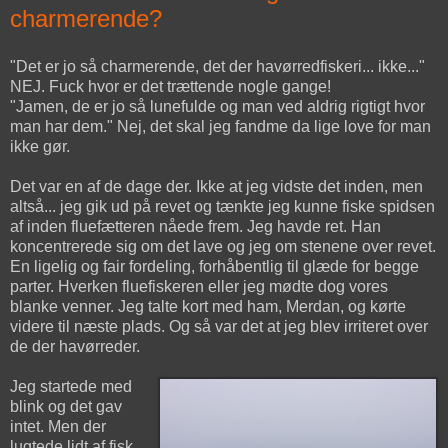
charmerende?
"Det er jo så charmerende, det der havørredfiskeri... ikke..."
NEJ. Fuck hvor er det trættende nogle gange!
"Jamen, de er jo så lunefulde og man ved aldrig rigtigt hvor
man har dem." Nej, det skal jeg fandme da lige love for man
ikke gør.
Det var en af de dage der. Ikke at jeg vidste det inden, men
altså... jeg gik ud på revet og tænkte jeg kunne fiske spidsen
af inden fluefætteren nåede frem. Jeg havde ret. Han
koncentrerede sig om det lave og jeg om stenene over revet.
En ligelig og fair fordeling, forhåbentlig til glæde for begge
parter. Hverken fluefiskeren eller jeg mødte dog vores
blanke venner. Jeg talte kort med ham, Merdan, og kørte
videre til næste plads. Og så var det at jeg blev irriteret over
de der havørreder.
Jeg startede med
blink og det gav
intet. Men der
lugtede lidt af fisk