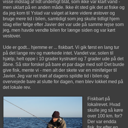
visse indslag af lidt underligt blåt, som ikke var klart vand -
men uklart på en anden måde. Ikke ét sted gik det at fiske og
da jeg kom til Ystad var valget at køre videre østover og
bruge mere tid i bilen, samtidigt som jeg skulle tidligt hjem
idag eller følge efter Javier der var ude på samme rejse som
jeg, men havde vendte bilen for længe siden og var kørt
vestover.
Ude er godt... hjemme er ... fiskbart. Vi gik først en lang tur
på det lange rev og mærkede intet. Vandet var, solen til
hjælp, helt oppe i 10 grader kystnært og 7 grader ude på det
åbne. Så stor forskel på bare et par dage med sol! Det burde
give fisk, mente vi - men alt der skete var en minifølger til
Javier. Jeg var ret træt af dagens spildte tid i bilen og
overvejede bare at slutte for dagen, men blev lokket med på
det lokale rev.
Fiskbart på
lokalrevet. Hvad
skulle jeg så køre
over 100 km. for?
Der var endda
fisk, for efter en