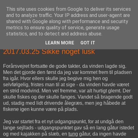
This site uses cookies from Google to deliver its services
fiskedagbog.dk
and to analyze traffic. Your IP address and user-agent are
shared with Google along with performance and security
metrics to ensure quality of service, generate usage
Havørredfiskeri, tordenvejr og rav i (en skøn?) tre-enighed
statistics, and to detect and address abuse.
LEARN MORE
GOT IT
lørdag den 25. marts 2017
2017.03.25 Sikke noget lusk
Forårsvejret fortsatte de gode takter, da vinden lagde sig.
Men det gjorde den først da jeg var kommet frem til pladsen
fra igår. Hvor ellers skulle jeg begive mig hen og
selvfølgelig, fristes man til at sige - da vinden havde været
en strid modvind. Men vel fremme, var alt hurtigt glemt. Der
skulle fiskes og der skulle fanges. Vandet så bragende godt
ud, stadig med lidt drivende ålegræs, men jeg håbede at
fiskene igen kunne være på plads.
Jeg var startet fra et nyt udgangspunkt, for at undgå den
lange sejllads - udgangspunktet gav så en lang gåtur istedet
og med kajakken på slæb, en
tung
gåtur, da ingen havde