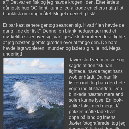
af? Det var en fisk og jeg havde krogen i den. Efter årtiets
dårligste hug OG fight, kunne jeg afkroge en ellers rigtig flot
blankfisk omkring målet. Meget mærkelig fisk!
Et par kast senere gentog seancen sig. Hvad filen havde de
gang i, de der fisk? Denne, en blank nedgænger med et
mørkelilla skær over sig, var ligeså skide irriterende at fighte,
at jeg næsten glemte glæden over at fange den. De bare
havde lagt wobleren i munden og ladet sig rulle ind. Mega
underligt!
Javier stod ved min side og
sagde at den fisk han
fightede, havde taget hans
wobler hårdt. Da han fik
fisken ind, tog han den hele
vejen ind til stranden. Den
blinkede næsten mere end
solen kunne lyse. En look-
a-like laks, med meget få
prikker, måtte lade livet
oppe på land og imens
Javier fotograferede, tog jeg
dagens 3. fisk på den lille