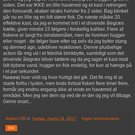
siden. Det var IKKE en lille havørred og et kast i retningen
den forsvandt, skaber straks hvirvler fra 2 sider. Bag blinket
går nu en lille og en lidt større fisk. De næste måske 20
effektive kast, da jeg er kommet ind i et drivende ålegræs
bælte, giver mindst 15 følgere i forskellig kaliber. Flere af
fiskene er langt fra mindstemålet, men de hverken hugger
eller noget - de følger bare efter og selv da jeg bytter stang
og dermed agn, udebliver reaktionen. Denne pludselige
action får mig ud i et febrilsk blinkbytte, samtidigt som det
drivende ålegræs bliver tættere og da jeg tager et kast mod
lidt dybere vand, hugger en fisk endelig, for kun at hænge på
i et par sekunder.
Nøøøøj hvor vildt og hvor hurtigt det gik. Det fik mig til at
starte forfra i lysten, men trods fortsat fiskeri flere timer frem,
formår jeg endnu engang ikke at vriste en havørred af
området. Men jeg ser dem og ved de er der og jeg vil tilbage.
Gerne snart...
Anders DK
kl.
fredag, marts 24, 2017
Ingen kommentarer:
Del