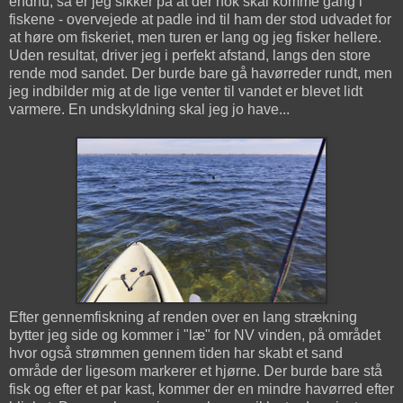
endnu, så er jeg sikker på at der nok skal komme gang i
fiskene - overvejede at padle ind til ham der stod udvadet for
at høre om fiskeriet, men turen er lang og jeg fisker hellere.
Uden resultat, driver jeg i perfekt afstand, langs den store
rende mod sandet. Der burde bare gå havørreder rundt, men
jeg indbilder mig at de lige venter til vandet er blevet lidt
varmere. En undskyldning skal jeg jo have...
Efter gennemfiskning af renden over en lang strækning
bytter jeg side og kommer i "læ" for NV vinden, på området
hvor også strømmen gennem tiden har skabt et sand
område der ligesom markerer et hjørne. Der burde bare stå
fisk og efter et par kast, kommer der en mindre havørred efter