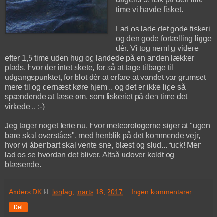
time vi havde fisket.
Lad os lade det gode fiskeri
og den gode fortælling ligge
dér. Vi tog nemlig videre
efter 1,5 time uden hug og landede på en anden lækker
plads, hvor der intet skete, for så at tage tilbage til
udgangspunktet, for blot dér at erfare at vandet var grumset
mere til og dernæst køre hjem... og det er ikke lige så
spændende at læse om, som fiskeriet på den time det
virkede... :-)
Jeg tager noget ferie nu, hvor meteorologerne siger at "ugen
bare skal overståes", med henblik på det kommende vejr,
hvor vi åbenbart skal vente sne, blæst og slud... fuck! Men
lad os se hvordan det bliver. Altså udover koldt og
blæsende.
Anders DK
kl.
lørdag, marts 18, 2017
Ingen kommentarer:
Del