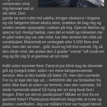
nordvesten vind,
mig besvær ved at
stå stille. Den
gamle sø som ruller ind udefra, bringer ubalance i tingene
og når bølgerne bliver ekstra store, brækker de bag mig og
vinden sender opsprøjtet i nakken på mig. Speciel følelse og
speciel lyd. Herligt faktisk, men det er koldt og måneden der
er gået siden jeg var ude sidst, har ikke ændret det vilde på
vandskabet. Maksimalt en vintergæk eller 5.000 flere end
sidst, men der ud over... gråt, brunt og lidt trist overalt. Og så
den skide vind, der pisker den 3 grader "varme" luft rundt om
mig og får mig til at glemme alt om forår.
Indtil solen kommer frem. Først et par blink bag de drivende
grå og lysegrå totter, siden i en mere længerevarende
version. Ikke at den kaldte på faktor 25, men den varmede.
For nu at sige det lige ud...: Arhhhhhh dér var forskellen fra
sidst. Ikke bare at solen var fremme, men den varmede. Så
skide hamrende skønt! Så hang der en tang busk fast i
krogen. Eller var det en plasticpose? Måske en line fra en
gammel fisker? Plasticpose-fiskelinen begyndte at ryste og
plaske i overfladen. Jeg var målløs! Hvor var hugget blevet