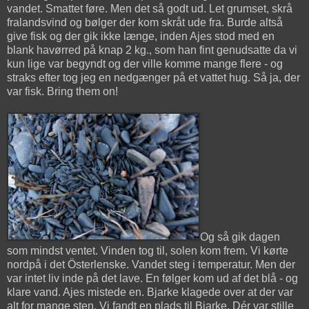
vandet. Smattet føre. Men det så godt ud. Let grumset, skrå
fralandsvind og bølger der kom skråt ude fra. Burde altså
give fisk og der gik ikke længe, inden Ajes stod med en
blank havørred på knap 2 kg., som han fint genudsatte da vi
kun lige var begyndt og der ville komme mange flere - og
straks efter tog jeg en nedgænger på et vattet hug. Så ja, der
var fisk. Bring them on!
Og så gik dagen
som mindst ventet. Vinden tog til, solen kom frem. Vi kørte
nordpå i det Österlenske. Vandet steg i temperatur. Men der
var intet liv inde på det lave. En følger kom ud af det blå - og
klare vand. Ajes mistede en. Bjarke klagede over at der var
alt for mange sten. Vi fandt en plads til Bjarke. Dér var stille