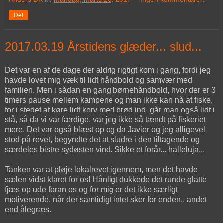
Del
2017.03.19 Årstidens glæder... slud...
Det var en af de dage der aldrig rigtigt kom i gang, fordi jeg
havde lovet mig væk til lidt håndbold og samvær med
familien. Men i sådan en gang børnehåndbold, hvor der er 3
timers pause mellem kampene og man ikke kan nå at fiske,
for i stedet at køre lidt korv med brød ind, går man også lidt i
stå, så da vi var færdige, var jeg ikke så tændt på fiskeriet
mere. Det var også blæst op og da Javier og jeg alligevel
stod på revet, begyndte det at sludre i den tiltagende og
særdeles bistre sydøsten vind. Sikke et forår... halleluja...
Tanken var at pløje lokalrevet igennem, men det havde
sælen vidst klaret for os! Hånligt dukkede det runde glatte
fjæs op ude foran os og for mig er det ikke særligt
motiverende, når der samtidigt intet sker for enden.. andet
end ålegræs.