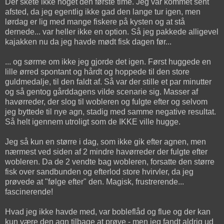
Der skete ikke noget den første time. Jeg var kommet sent
afsted, da jeg egentlig ikke gad den lange tur igen, men
lørdag er lig med mange fiskere på kysten og at stå
dernede... var heller ikke en option. Så jeg pakkede alligevel
kajakken nu da jeg havde mødt fisk dagen før...
... og sørme om ikke jeg gjorde det igen. Først huggede en
lille ørred spontant og hårdt og hoppede til den store
guldmedalje, til den faldt af. Så var der stille et par minutter
og så gentog gårddagens vilde scenarie sig. Masser af
havørreder, der slog til wobleren og fulgte efter og selvom
jeg byttede til nye agn, stadig med samme negative resultat.
Så helt igennem utroligt som de IKKE ville hugge.
Jeg så kun en større i dag, som ikke gik efter agnen, men
nærmest ved siden af 2 mindre havørreder der fulgte efter
wobleren. Da de 2 vendte bag wobleren, forsatte den større
fisk over sandbunden og efterlod store hvirvler, da jeg
prøvede at "følge efter" den. Magisk, frustrerende...
fascinerende!
Hvad jeg ikke havde med, var bobleflåd og flue og der kan
kun være den agn tilbage at prøve - men jeg fandt aldrig ud