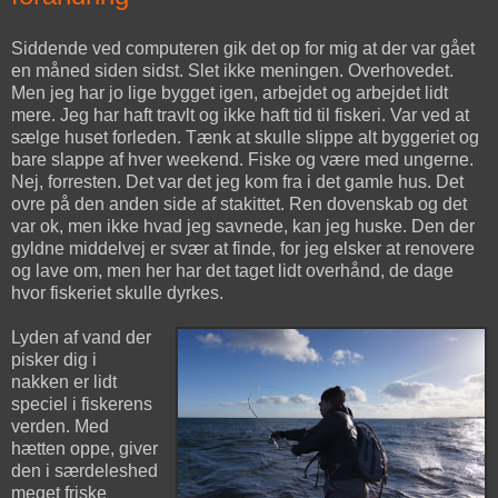
Siddende ved computeren gik det op for mig at der var gået
en måned siden sidst. Slet ikke meningen. Overhovedet.
Men jeg har jo lige bygget igen, arbejdet og arbejdet lidt
mere. Jeg har haft travlt og ikke haft tid til fiskeri. Var ved at
sælge huset forleden. Tænk at skulle slippe alt byggeriet og
bare slappe af hver weekend. Fiske og være med ungerne.
Nej, forresten. Det var det jeg kom fra i det gamle hus. Det
ovre på den anden side af stakittet. Ren dovenskab og det
var ok, men ikke hvad jeg savnede, kan jeg huske. Den der
gyldne middelvej er svær at finde, for jeg elsker at renovere
og lave om, men her har det taget lidt overhånd, de dage
hvor fiskeriet skulle dyrkes.
Lyden af vand der
pisker dig i
nakken er lidt
speciel i fiskerens
verden. Med
hætten oppe, giver
den i særdeleshed
meget friske