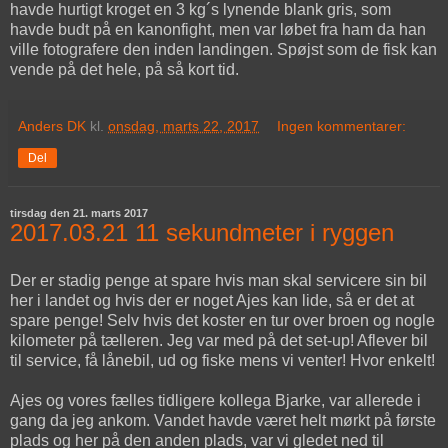
havde hurtigt kroget en 3 kg´s lynende blank gris, som
havde budt på en kanonfight, men var løbet fra ham da han
ville fotografere den inden landingen. Spøjst som de fisk kan
vende på det hele, på så kort tid.
Anders DK
kl.
onsdag, marts 22, 2017
Ingen kommentarer:
Del
tirsdag den 21. marts 2017
2017.03.21 11 sekundmeter i ryggen
Der er stadig penge at spare hvis man skal servicere sin bil
her i landet og hvis der er noget Ajes kan lide, så er det at
spare penge! Selv hvis det koster en tur over broen og nogle
kilometer på tælleren. Jeg var med på det set-up! Aflever bil
til service, få lånebil, ud og fiske mens vi venter! Hvor enkelt!
Ajes og vores fælles tidligere kollega Bjarke, var allerede i
gang da jeg ankom. Vandet havde været helt mørkt på første
plads og her på den anden plads, var vi gledet ned til