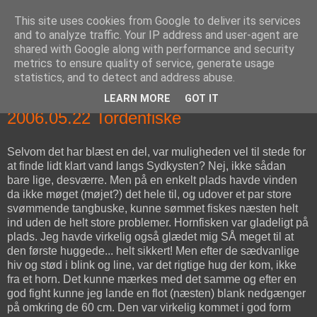
This site uses cookies from Google to deliver its services
fiskedagbog.dk
and to analyze traffic. Your IP address and user-agent are
shared with Google along with performance and security
metrics to ensure quality of service, generate usage
Havørredfiskeri, tordenvejr og rav i (en skøn?) tre-enighed
statistics, and to detect and address abuse.
LEARN MORE
GOT IT
mandag den 22. maj 2006
2006.05.22 Tordenfiske
Selvom det har blæst en del, var muligheden vel til stede for
at finde lidt klart vand langs Sydkysten? Nej, ikke sådan
bare lige, desværre. Men på en enkelt plads havde vinden
da ikke møget (møjet?) det hele til, og udover et par store
svømmende tangbuske, kunne sømmet fiskes næsten helt
ind uden de helt store problemer. Hornfisken var gladeligt på
plads. Jeg havde virkelig også glædet mig SÅ meget til at
den første huggede... helt sikkert! Men efter de sædvanlige
hiv og stød i blink og line, var det rigtige hug der kom, ikke
fra et horn. Det kunne mærkes med det samme og efter en
god fight kunne jeg lande en flot (næsten) blank nedgænger
på omkring de 60 cm. Den var virkelig kommet i god form