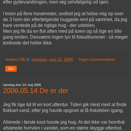
efter gydevandringen, men røg selvfølgelig ud igen.
I troen på flere havørreder, undlod jeg at hidse mig op over
de 3 horn der efterfølgende huggede rent på sømmet, da jeg
bare ventede på de rigtige hug - der udeblev.
Men jeg fik da en flot aften med på turen og så lige en lille
gang torden. Desværre ingen lyn til fotoalbummet - så meget
tordnede det heller ikke.
Anders DK
kl.
mandag, maj 22, 2006
Ingen kommentarer:
Del
søndag den 14. maj 2006
2006.05.14 De er der
Jeg fik lige tid til en kort aftentur. Tiden gik mest med at finde
fiskbart vand, efter jeg havde opgivet at få fiskebilen igang.
Allerede i første kast havde jeg hug. At det ikke var hornfisk
afslørede hvirvlen i vandet, som en større skygge efterlod,