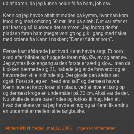
ud af døren, da jeg kunne holde fri fra barn, job osv.
Kenn og jeg havde aftalt at mødes på kysten, hvor han kom
imod mig med omkring 50 mtr. line på slæb. Det var efter et
par kast og så kludrede det sammen. Jeg indtog derfor
pladsen foran ham (meget venligt) og gik i gang med fisket,
med ordene fra Kenn i nakken; "Der er fuldt af horn".
Første kast afslørede just hvad Kenn havde sagt. Et horn
skød efter blinket og huggede foran mig. Øv, øv og atter øv.
Jeg syntes ikke engang at den første er særlig sjov... men da
klokken nærmede sig 21, håbede jeg at de forsvandt og at
havørreden ville indfinde sig. Det gjorde den sådan set
også. Først så jeg en "head and tail" og dernæst havde
Kenn lavet et fortov foran sin plads, ved at hive alt tang op
og dernæst kroge en undermåler på 30 cm. Altså var de der.
Nu skulle de store bare findes og lokkes til hug. Men alt
hvad der skete var at jeg havde et hug og at Kenn fik endnu
en undermåler mellem sine tangbuske.
Anders DK
kl.
fredag, maj 12, 2006
Ingen kommentarer: