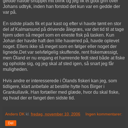
gedde havde snuppet mit blink og jeg fik et godt grin over
Johans udtryk, inden han forstod det kun var en gedde der
var på.
En sidste plads fik et par kast og efter vi havde tømt en stor
del af Kalmarsund på drivende ålegræs, var det tid til at tage
hjem uden så meget som en eneste fisk på tasken. Kun
Johan der havde haft den lille havørred på, havde oplevet
noget. Ellers ikke så meget som en følger eller noget der
lignede.Det var selvfølgelig skuffende, rent fiskemæssigt,
men Öland er nu engang et hamrende fedt sted både at fiske
og opholde sig, og jeg skal af sted igen, så snart jeg får
muligheden.
Hvis andre er interesserede i Ölands fiskeri kan jeg, som
tidligere, klart anbefale at bestille hytte hos Birger i
Grankullavik. Han fortæller med glæde, hvor du skal fiske,
og hvad der er fanget den sidste tid.
Anders DK
kl.
fredag, november 10, 2006
Ingen kommentarer:
Del