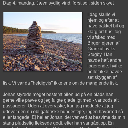
Dag 4, mandag. Jævn sydlig vind, først sol, siden skyet
I dag skulle vi
hjem og efter at
have pakket bil og
klargjort hus, tog
vi afsked med
Birger, ejeren af
Grankullaviks
Stugby. Han
havde haft andre
logerende, hvilke
heller ikke havde
set skyggen af
fisk. Vi var da "heldigvis" ikke ene om de manglende fisk.
Johan styrede meget bestemt bilen ud på en plads han
gerne ville prøve og jeg fulgte gladeligt med - var trods alt
passagerer. Uden at overraske, kan jeg meddele at jeg
udover den nu obligatoriske hundestejle, ingen havørred så
eller fangede. Ej heller Johan, der var ved at besvime da min
stang pludselig fleksede godt, efter han var gået op. En