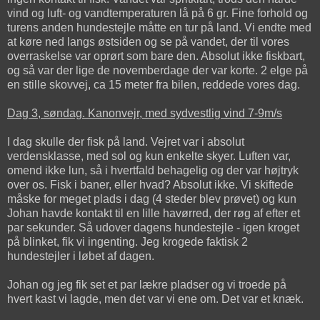
vind og luft- og vandtemperaturen lå på 6 gr. Fine forhold og
turens anden hundestejle måtte en tur på land. Vi endte med
at køre ned langs østsiden og se på vandet, der til vores
overraskelse var oprørt som bare den. Absolut ikke fiskbart,
og så var der lige de novemberdage der var korte. 2 elge på
en stille skovvej, ca 15 meter fra bilen, reddede vores dag.
Dag 3, søndag. Kanonvejr, med sydvestlig vind 7-9m/s
I dag skulle der fisk på land. Vejret var i absolut
verdensklasse, med sol og kun enkelte skyer. Luften var,
omend ikke lun, så i hvertfald behagelig og der var højtryk
over os. Fisk i baner, eller hvad? Absolut ikke. Vi skiftede
måske for meget plads i dag (4 steder blev prøvet) og kun
Johan havde kontakt til en lille havørred, der røg af efter et
par sekunder. Så udover dagens hundestejle - igen kroget
på blinket, fik vi ingenting. Jeg krogede faktisk 2
hundestejler i løbet af dagen.
Johan og jeg fik set et par lækre pladser og vi troede på
hvert kast vi lagde, men det var vi ene om. Det var et knæk.