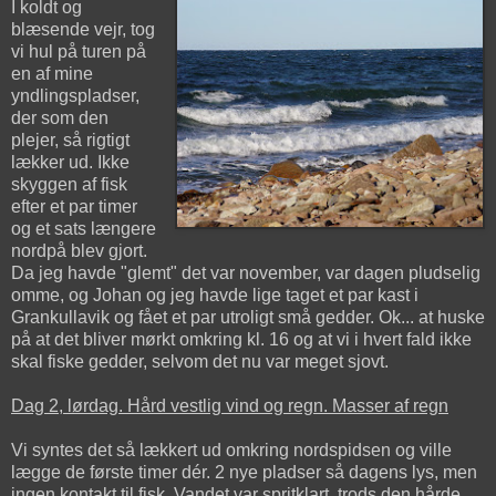
I koldt og
blæsende vejr, tog
vi hul på turen på
en af mine
yndlingspladser,
der som den
plejer, så rigtigt
lækker ud. Ikke
skyggen af fisk
efter et par timer
og et sats længere
nordpå blev gjort.
Da jeg havde "glemt" det var november, var dagen pludselig
omme, og Johan og jeg havde lige taget et par kast i
Grankullavik og fået et par utroligt små gedder. Ok... at huske
på at det bliver mørkt omkring kl. 16 og at vi i hvert fald ikke
skal fiske gedder, selvom det nu var meget sjovt.
Dag 2, lørdag. Hård vestlig vind og regn. Masser af regn
Vi syntes det så lækkert ud omkring nordspidsen og ville
lægge de første timer dér. 2 nye pladser så dagens lys, men
ingen kontakt til fisk. Vandet var spritklart, trods den hårde