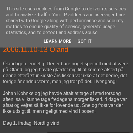
This site uses cookies from Google to deliver its services
fiskedagbog.dk
and to analyze traffic. Your IP address and user-agent are
shared with Google along with performance and security
metrics to ensure quality of service, generate usage
Havørredfiskeri, tordenvejr og rav i (en skøn?) tre-enighed
statistics, and to detect and address abuse.
LEARN MORE
GOT IT
fredag den 10. november 2006
2006.11.10-13 Öland
Öland igen, endelig. Der er bare noget specielt med at være
på Öland, og jeg havde glædet mig til at komme afsted på
denne efterårstur.Sidste års fiskeri var ikke af det bedre, det
forrige år endnu værre, men jeg tror på det. Hver gang!
Johan Kohnke og jeg havde aftalt at tage af sted torsdag
aften, så vi kunne tage fredagens morgenfiskeri. 4 dage var
afsat og vejret så ikke for lovende ud. Sne og frost var der
ikke udsigt til, men rigeligt med vind i posen.
Dag 1, fredag. Nordlig vind