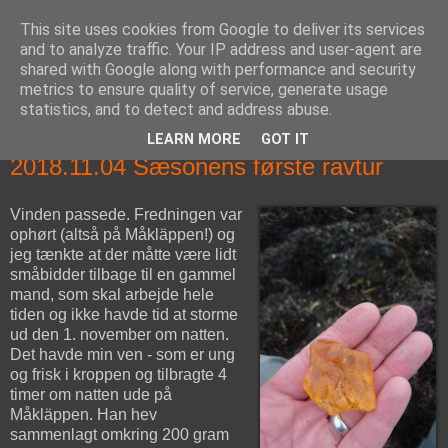
This site uses cookies from Google to deliver its services
fiskedagbog.dk
and to analyze traffic. Your IP address and user-agent are
shared with Google along with performance and security
metrics to ensure quality of service, generate usage
Havørredfiskeri, tordenvejr og rav i (en skøn?) tre-enighed
statistics, and to detect and address abuse.
LEARN MORE
GOT IT
søndag den 4. november 2018
2018.11.04 Sæsonens første ravtur
Vinden passede. Fredningen var
ophørt (altså på Måkläppen!) og
jeg tænkte at der måtte være lidt
småbidder tilbage til en gammel
mand, som skal arbejde hele
tiden og ikke havde tid at storme
ud den 1. november om natten.
Det havde min ven - som er ung
og frisk i kroppen og tilbragte 4
timer om natten ude på
Måkläppen. Han hev
sammenlagt omkring 200 gram