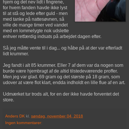
hjem og det nev lidt i fingrene,
for hvem fanden havde ikke lyst
til at stå og lede efter guld - men
med tanke på nattesøvnen, så
ville de mange timer ved vandet
med en lommelygte nok udslette
enhver retfærdig indsats på arbejdet dagen efter.
Så jeg måtte vente til i dag... og håbe på at der var efterladt
lidt krummer.
Jeg fandt i alt 85 krummer. Eller 7 af dem var da nogen som
burde være hjembragt af de altid tilstedeværende proffer.
Men jeg var glad. 69 gram og det største på 18 gram, som
udover at være flot klart, endda indholdt en lille flue af en art.
Udmærket tur trods alt, for en der ikke havde forventet det
store.
Anders DK
kl.
søndag, november 04, 2018
Ingen kommentarer: