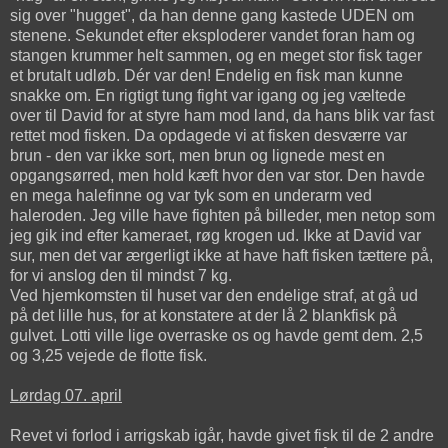
sig over "hugget", da han denne gang kastede UDEN om
stenene. Sekundet efter eksploderer vandet foran ham og
stangen krummer helt sammen, og en meget stor fisk tager
et brutalt udløb. Dér var den! Endelig en fisk man kunne
snakke om. En rigtigt tung fight var igang og jeg væltede
over til David for at styre ham mod land, da hans blik var fast
rettet mod fisken. Da opdagede vi at fisken desværre var
brun - den var ikke sort, men brun og lignede mest en
opgangsørred, men hold kæft hvor den var stor. Den havde
en mega halefinne og var tyk som en underarm ved
haleroden. Jeg ville have fighten på billeder, men netop som
jeg gik ind efter kameraet, røg krogen ud. Ikke at David var
sur, men det var ærgerligt ikke at have haft fisken tættere på,
for vi anslog den til mindst 7 kg.
Ved hjemkomsten til huset var den endelige straf, at gå ud
på det lille hus, for at konstatere at der lå 2 blankfisk på
gulvet. Lotti ville lige overraske os og havde gemt dem. 2,5
og 3,25 vejede de flotte fisk.
Lørdag 07. april
Revet vi forlod i arrigskab igår, havde givet fisk til de 2 andre