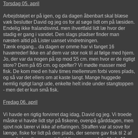
Torsdag 05. april
Arbejdstøjet er på igen, og da dagen åbenbart skal blæse
væk beslutter David og jeg os for at søge lidt om på læsiden.
Endelig ikke fralandsvind, men ihvertfald lidt læ hvor der
stadig er gang i vandet. Den slags pladser finder man
næsten altid på Lister uanset vindretningen.
Tænk engang... da dagen er omme har vi fanget 16
havørreder! Ikke en af dem var stor nok til at følge med hjem.
Jo, der var da nogen på op mod 55 cm. men hvor er de rigtigt
store? Dem på 65 cm. og opefter? Vi mødte masser med
fisk. De kom med en halv times mellemrum forbi vores plads,
og så var det ellers om at kaste langt. Mange huggede
nemlig rigtigt langt ude, enkelte helt inde under stangtoppen
- men det er kun små fisk.
Fredag 06. april
Vi havde en rigtig forvirret dag idag, David og jeg. Vi troede
måske vi havde lidt styr på fiskene, ovenpå gårddagen, men
sjovt nok lærer vi ikke af erfaringen. Straffen var at sove for
længe, fiske for lidt på den plads, der senere gav fisk til 2 af