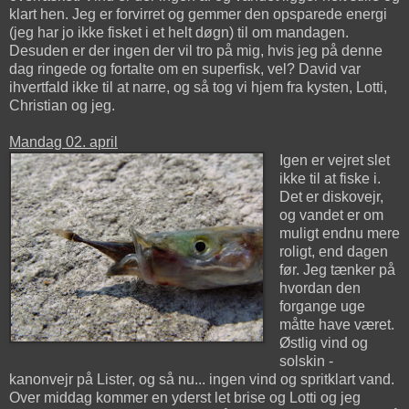
klart hen. Jeg er forvirret og gemmer den opsparede energi
(jeg har jo ikke fisket i et helt døgn) til om mandagen.
Desuden er der ingen der vil tro på mig, hvis jeg på denne
dag ringede og fortalte om en superfisk, vel? David var
ihvertfald ikke til at narre, og så tog vi hjem fra kysten, Lotti,
Christian og jeg.
Mandag 02. april
Igen er vejret slet
ikke til at fiske i.
Det er diskovejr,
og vandet er om
muligt endnu mere
roligt, end dagen
før. Jeg tænker på
hvordan den
forgange uge
måtte have været.
Østlig vind og
solskin -
kanonvejr på Lister, og så nu... ingen vind og spritklart vand.
Over middag kommer en yderst let brise og Lotti og jeg