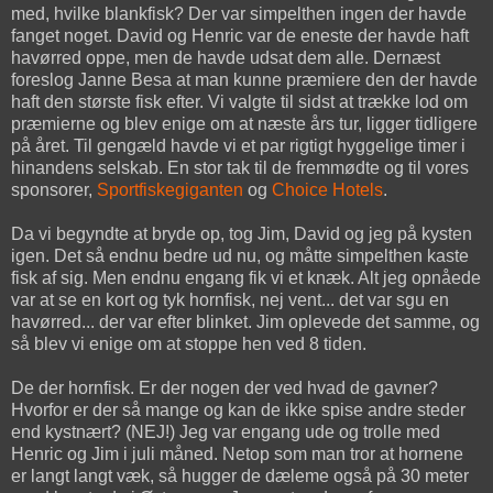
med, hvilke blankfisk? Der var simpelthen ingen der havde
fanget noget. David og Henric var de eneste der havde haft
havørred oppe, men de havde udsat dem alle. Dernæst
foreslog Janne Besa at man kunne præmiere den der havde
haft den største fisk efter. Vi valgte til sidst at trække lod om
præmierne og blev enige om at næste års tur, ligger tidligere
på året. Til gengæld havde vi et par rigtigt hyggelige timer i
hinandens selskab. En stor tak til de fremmødte og til vores
sponsorer,
Sportfiskegiganten
og
Choice Hotels
.
Da vi begyndte at bryde op, tog Jim, David og jeg på kysten
igen. Det så endnu bedre ud nu, og måtte simpelthen kaste
fisk af sig. Men endnu engang fik vi et knæk. Alt jeg opnåede
var at se en kort og tyk hornfisk, nej vent... det var sgu en
havørred... der var efter blinket. Jim oplevede det samme, og
så blev vi enige om at stoppe hen ved 8 tiden.
De der hornfisk. Er der nogen der ved hvad de gavner?
Hvorfor er der så mange og kan de ikke spise andre steder
end kystnært? (NEJ!) Jeg var engang ude og trolle med
Henric og Jim i juli måned. Netop som man tror at hornene
er langt langt væk, så hugger de dæleme også på 30 meter