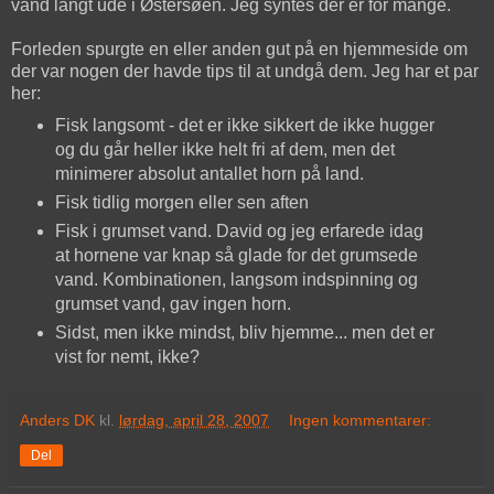
vand langt ude i Østersøen. Jeg syntes der er for mange.
Forleden spurgte en eller anden gut på en hjemmeside om
der var nogen der havde tips til at undgå dem. Jeg har et par
her:
Fisk langsomt - det er ikke sikkert de ikke hugger
og du går heller ikke helt fri af dem, men det
minimerer absolut antallet horn på land.
Fisk tidlig morgen eller sen aften
Fisk i grumset vand. David og jeg erfarede idag
at hornene var knap så glade for det grumsede
vand. Kombinationen, langsom indspinning og
grumset vand, gav ingen horn.
Sidst, men ikke mindst, bliv hjemme... men det er
vist for nemt, ikke?
Anders DK
kl.
lørdag, april 28, 2007
Ingen kommentarer:
Del