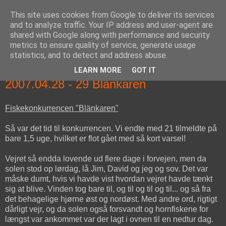
This site uses cookies from Google to deliver its services
fiskedagbog.dk
and to analyze traffic. Your IP address and user-agent are
shared with Google along with performance and security
metrics to ensure quality of service, generate usage
Havørredfiskeri, tordenvejr og rav i (en skøn?) tre-enighed
statistics, and to detect and address abuse.
LEARN MORE
GOT IT
lørdag den 28. april 2007
2007.04.28 - 29 Blänkaren
Fiskekonkurrencen "Blänkaren"
Så var det tid til konkurrencen. Vi endte med 21 tilmeldte på
bare 1,5 uge, hvilket er flot gået med så kort varsel!
Vejret så endda lovende ud flere dage i forvejen, men da
solen stod op lørdag, lå Jim, David og jeg og sov. Det var
måske dumt, hvis vi havde vist hvordan vejret havde tænkt
sig at blive. Vinden tog bare til, og til og til og til... og så fra
det behagelige hjørne øst og nordøst. Med andre ord, rigtigt
dårligt vejr, og da solen også forsvandt og hornfiskene for
længst var ankommet var der lagt i ovnen til en nedtur dag.