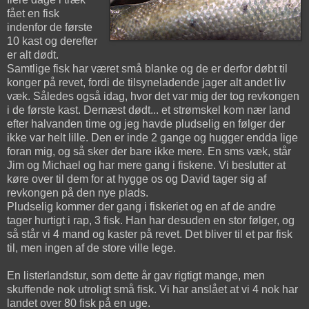
fået en fisk
indenfor de første
10 kast og derefter
er alt dødt.
Samtlige fisk har været små blanke og de er derfor døbt til
konger på revet, fordi de tilsyneladende jager alt andet liv
væk. Således også idag, hvor det var mig der tog revkongen
i de første kast. Dernæst dødt... et strømskel kom nær land
efter halvanden time og jeg havde pludselig en følger der
ikke var helt lille. Den er inde 2 gange og hugger endda lige
foran mig, og så sker der bare ikke mere. En sms væk, står
Jim og Michael og har mere gang i fiskene. Vi beslutter at
køre over til dem for at hygge os og David tager sig af
revkongen på den nye plads.
Pludselig kommer der gang i fiskeriet og en af de andre
tager hurtigt i rap, 3 fisk. Han har desuden en stor følger, og
så står vi 4 mand og kaster på revet. Det bliver til et par fisk
til, men ingen af de store ville lege.
En listerlandstur, som dette år gav rigtigt mange, men
skuffende nok utroligt små fisk. Vi har anslået at vi 4 nok har
landet over 80 fisk på en uge.