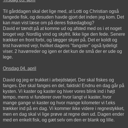
Til gårddagen skal det lige med, at Lotti og Christian også
fangede fisk, og desuden havde gjort det inden jeg kom. Det
kan man vist læse om på deres fiskedagbog?
David er tændt på at komme ud og afsted med os i et noget
broget vejr. Nordlig vind og skyfrit. Ikke lige den fede. Senere
trækker en front forbi, og lægger skyer på. Det er koldt og
trist havørred vejr, hvilket dagens "fangster" også tydeligt
viser. 2 havørreder og igen er det kun de små der er ude og
lege.
Onsdag 04. april
David og jeg er trukket i arbejdstøjet. Der skal fiskes og
fanges. Der skal fanges en del, faktisk! Endnu en dag går på
kysten. Vi kaster og kaster og hiver vores blink ind i højt
tempo, mens vi funderer over hvor langt vi kaster, hvor
mange gange vi kaster og hvor mange kilometer vi f.eks
trækker ind på en dag. Vi kommer ikke videre i regnestykket,
men en dag skal vi lige prøve at regne den ud. Dagen ender
med en enkelt fisk, og gæt selv om den er blank og lille.