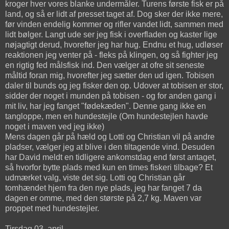
kroger hver vores blanke undermåler. Turens første fisk er på
land, og så er lidt af presset taget af. Dog sker der ikke mere,
før vinden endelig kommer og rifler vandet lidt, sammen med
lidt bølger. Langt ude ser jeg fisk i overfladen og kaster lige
nøjagtigt derud, hvorefter jeg har hug. Endnu et hug, udløser
reaktionen jeg venter på - fleks på klingen, og så fighter jeg
en rigtig fed målsfisk ind. Den vælger at ofre sit seneste
måltid foran mig, hvorefter jeg sætter den ud igen. Tobisen
daler til bunds og jeg fisker den op. Udover at tobisen er stor,
sidder der noget i munden på tobisen - og for anden gang i
mit liv, har jeg fanget "fødekæden". Denne gang ikke en
tangloppe, men en hundestejle (Om hundestejlen havde
noget i maven ved jeg ikke)
Mens dagen går på hæld og Lotti og Christian vil på andre
pladser, vælger jeg at blive i den tiltagende vind. Desuden
har David meldt en tidligere ankomstdag end først antaget,
så hvorfor bytte plads med kun en times fiskeri tilbage? Et
udmærket valg, viste det sig. Lotti og Christian går
tomhændet hjem fra den nye plads, jeg har fanget 7 da
dagen er omme, med den største på 2,7 kg. Maven var
proppet med hundestejler.
Tirsdag 03. april