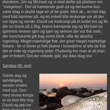
danskere, Jim og Michael og vi stod derfor på pladsen om
"morgenen". Det så hamrende godt ud og det kunne kun
være idag vi skulle tage en af de gode. Men ak... en hel dag
med fuld hammer på, og en enkelt lille revkonge var alt der
var oppe og vende. David var kortvarigt på et andet rev og fik
dér en blank på 2,5kg. Imens kæmpede jeg og Michael os
igennem revene igen og igen og selvom der var fisk inde,
der nonchalante gik bag vores blink, ville de absolut
ingenting. Meget mærkelige fisk, der giver meget mærkelige
fiskere - for vi bliver jo helt skæve i hovederne af alle de fisk
der er inde og ingenting gider. Pludselig tror man at alt man
gør er forkert. Det der virkede igår, dur ikke idag osv.
Søndag 08. april
Sidste dag og
selvfølgelig
vender vinden
mod syd. Den
med revets konge
er en kort lille ting.
David og jeg har
flere dage i træk