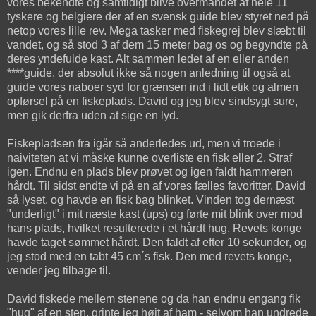
vores bekendte og samtidigt blive overmandet af hele 11
tyskere og belgiere der af en svensk guide blev styret ned på
netop vores lille rev. Mega tasker med fiskegrej blev slæbt til
vandet, og så stod 3 af dem 15 meter bag os og begyndte på
deres yndefulde kast. Alt sammen ledet af en eller anden
****guide, der absolut ikke så nogen anledning til også at
guide vores naboer syd for grænsen ind i lidt etik og almen
opførsel på en fiskeplads. David og jeg blev sindsygt sure,
men gik derfra uden at sige en lyd.
Fiskepladsen fra igår så anderledes ud, men vi troede i
naiviteten at vi måske kunne overliste en fisk eller 2. Straf
igen. Endnu en plads blev prøvet og igen faldt hammeren
hårdt. Til sidst endte vi på en af vores fælles favoritter. David
så lyset, og havde en fisk bag blinket. Vinden tog dernæst
"underligt" i mit næste kast (ups) og førte mit blink over mod
hans plads, hvilket resulterede i et hårdt hug. Revets konge
havde taget sømmet hårdt. Den faldt af efter 10 sekunder, og
jeg stod med en tabt 45 cm´s fisk. Den med revets konge,
vender jeg tilbage til.
David fiskede mellem stenene og da han endnu engang fik
"hug" af en sten, grinte jeg højt af ham - selvom han undrede