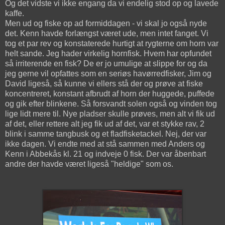
Og det vidste vi ikke engang da vi endelig stod op og lavede
kaffe.
Men ud og fiske op ad formiddagen - vi skal jo også nyde
det. Kenn havde forlængst været ude, men intet fanget. Vi
tog et par rev og konstaterede hurtigt at rygterne om horn var
helt sande. Jeg hader virkelig hornfisk. Hvem har opfundet
så irriterende en fisk? De er jo umulige at slippe for og da
jeg gerne vil opfattes som en seriøs havørredfisker, Jim og
David ligeså, så kunne vi ellers stå der og prøve at fiske
koncentreret, konstant afbrudt af horn der huggede, puffede
og gik efter blinkene. Så forsvandt solen også og vinden tog
lige lidt mere til. Nye pladser skulle prøves, men alt vi fik ud
af det, eller rettere alt jeg fik ud af det, var et stykke rav, 2
blink i samme tangbusk og et fladfisketackel. Nej, der var
ikke dagen. Vi endte med at stå sammen med Anders og
Kenn i Abbekås kl. 21 og indveje 0 fisk. Der var åbenbart
andre der havde været ligeså "heldige" som os.