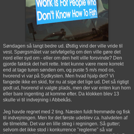
Søndagen så langt bedre ud. Østlig vind der ville vride til
vest. Spørgsmålet var selvfølgelig om den ville gøre det
nord eller syd om - eller om den helt ville forsvinde? Den
gjorde faktisk det helt rette. Intet kunne være mere korrekt
end at tage turen sønden om, og puste 5 m/s mod os,
hvorend vi var på Sydkysten. Men hvad hjalp det? Vi
fangede ikke en skid, for nu at sige det lige ud. Det så rigtigt
godt ud, hvorend vi valgte plads, men der var enten kun horn
eller bare ingenting at komme efter. Da klokken blev 13
skulle vi til indvejning i Abbekås.
Jeg havde regnet med 2 ting. Næsten fuldt fremmøde og fisk
til indvejningen. Men for det første udeblev ca. halvdelen af
de tilmeldte. Det var en lille streg i regningen. Så gutter;
selvom det ikke stod i konkurrence "reglerne" så var