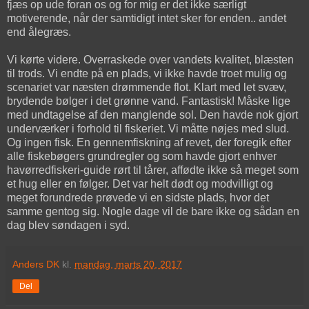
fjæs op ude foran os og for mig er det ikke særligt
motiverende, når der samtidigt intet sker for enden.. andet
end ålegræs.
Vi kørte videre. Overraskede over vandets kvalitet, blæsten
til trods. Vi endte på en plads, vi ikke havde troet mulig og
scenariet var næsten drømmende flot. Klart med let svæv,
brydende bølger i det grønne vand. Fantastisk! Måske lige
med undtagelse af den manglende sol. Den havde nok gjort
underværker i forhold til fiskeriet. Vi måtte nøjes med slud.
Og ingen fisk. En gennemfiskning af revet, der foregik efter
alle fiskebøgers grundregler og som havde gjort enhver
havørredfiskeri-guide rørt til tårer, affødte ikke så meget som
et hug eller en følger. Det var helt dødt og modvilligt og
meget forundrede prøvede vi en sidste plads, hvor det
samme gentog sig. Nogle dage vil de bare ikke og sådan en
dag blev søndagen i syd.
Anders DK
kl.
mandag, marts 20, 2017
Del