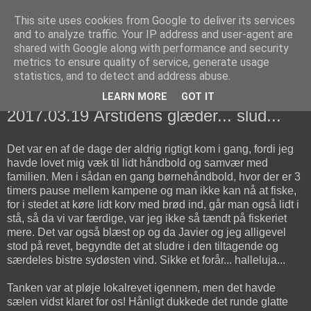
This site uses cookies from Google to deliver its services
fiskedagbog.dk
and to analyze traffic. Your IP address and user-agent are
shared with Google along with performance and security
metrics to ensure quality of service, generate usage
Havørredfiskeri, tordenvejr og rav i (en skøn?) tre-enighed
statistics, and to detect and address abuse.
LEARN MORE
GOT IT
mandag den 20. marts 2017
2017.03.19 Årstidens glæder... slud...
Det var en af de dage der aldrig rigtigt kom i gang, fordi jeg
havde lovet mig væk til lidt håndbold og samvær med
familien. Men i sådan en gang børnehåndbold, hvor der er 3
timers pause mellem kampene og man ikke kan nå at fiske,
for i stedet at køre lidt korv med brød ind, går man også lidt i
stå, så da vi var færdige, var jeg ikke så tændt på fiskeriet
mere. Det var også blæst op og da Javier og jeg alligevel
stod på revet, begyndte det at sludre i den tiltagende og
særdeles bistre sydøsten vind. Sikke et forår... halleluja...
Tanken var at pløje lokalrevet igennem, men det havde
sælen vidst klaret for os! Hånligt dukkede det runde glatte