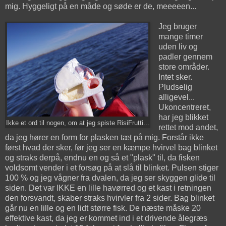
mig. Hyggeligt på en måde og søde er de, meeeeen...
Jeg bruger
mange timer
uden liv og
padler gennem
store områder.
Intet sker.
Pludselig
alligevel...
Ukoncentreret,
har jeg blikket
Ikke et ord til nogen, om at jeg spiste RisiFrutti...
rettet mod andet,
da jeg hører en form for plasken tæt på mig. Forstår ikke
først hvad der sker, før jeg ser en kæmpe hvirvel bag blinket
og straks derpå, endnu en og så et "plask" til, da fisken
voldsomt vender i et forsøg på at slå til blinket. Pulsen stiger
100 % og jeg vågner fra dvalen, da jeg ser skyggen glide til
siden. Det var IKKE en lille havørred og et kast i retningen
den forsvandt, skaber straks hvirvler fra 2 sider. Bag blinket
går nu en lille og en lidt større fisk. De næste måske 20
effektive kast, da jeg er kommet ind i et drivende ålegræs