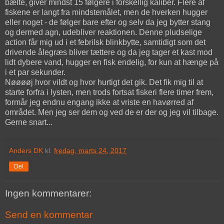
bælte, giver mindst 15 følgere i forskellig kaliber. Flere af
fiskene er langt fra mindstemålet, men de hverken hugger
eller noget - de følger bare efter og selv da jeg bytter stang
og dermed agn, udebliver reaktionen. Denne pludselige
action får mig ud i et febrilsk blinkbytte, samtidigt som det
drivende ålegræs bliver tættere og da jeg tager et kast mod
lidt dybere vand, hugger en fisk endelig, for kun at hænge på
i et par sekunder.
Nøøøøj hvor vildt og hvor hurtigt det gik. Det fik mig til at
starte forfra i lysten, men trods fortsat fiskeri flere timer frem,
formår jeg endnu engang ikke at vriste en havørred af
området. Men jeg ser dem og ved de er der og jeg vil tilbage.
Gerne snart...
Anders DK
kl.
fredag, marts 24, 2017
Del
Ingen kommentarer:
Send en kommentar