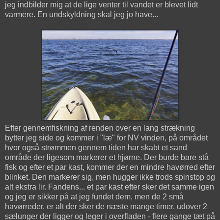
jeg indbilder mig at de lige venter til vandet er blevet lidt
varmere. En undskyldning skal jeg jo have...
Efter gennemfiskning af renden over en lang strækning
bytter jeg side og kommer i "læ" for NV vinden, på området
hvor også strømmen gennem tiden har skabt et sand
område der ligesom markerer et hjørne. Der burde bare stå
fisk og efter et par kast, kommer der en mindre havørred efter
blinket. Den markerer sig, men hugger ikke trods spinstop og
alt ekstra lir. Fandens... et par kast efter sker det samme igen
og jeg er sikker på at jeg fundet dem, men de 2 små
havørreder, er alt der sker de næste mange timer, udover 2
sælunger der ligger og leger i overfladen - flere gange tæt på