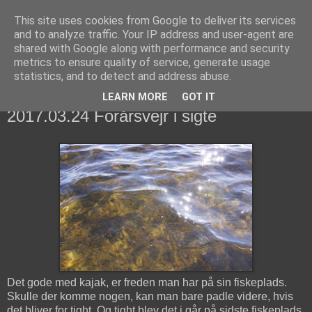
This site uses cookies from Google to deliver its services
fiskedagbog.dk
and to analyze traffic. Your IP address and user-agent are
shared with Google along with performance and security
metrics to ensure quality of service, generate usage
Havørredfiskeri, tordenvejr og rav i (en skøn?) tre-enighed
statistics, and to detect and address abuse.
LEARN MORE
GOT IT
fredag den 24. marts 2017
2017.03.24 Forårsvejr i sigte
Det gode med kajak, er freden man har på sin fiskeplads.
Skulle der komme nogen, kan man bare padle videre, hvis
det bliver for tight. Og tight blev det i går på sidste fiskeplads,