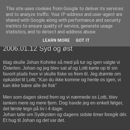
This site uses cookies from Google to deliver its services
fiskedagbog.dk
and to analyze traffic. Your IP address and user-agent are
shared with Google along with performance and security
metrics to ensure quality of service, generate usage
Havørredfiskeri, tordenvejr og rav i (en skøn?) tre-enighed
statistics, and to detect and address abuse.
LEARN MORE
GOT IT
torsdag den 12. januar 2006
2006.01.12 Syd og øst
Idag skulle Johan Kohnke så med på tur og igen valgte vi
Österlen. Johan og jeg blev sat af og Lotti kørte op til sin
favorit plads hvor vi skulle fiske os frem til. Jeg drømte om
opkaldet til Lotti; "Kan du ikke komme og hente os igen, vi
kan ikke bære alle de fisk"
Men som dagen skred frem og vi nærmede os Lotti, blev
tanken mere og mere fjern. Dog havde jeg en enkelt følger,
det første tegn på liv i 4 dage.
Johan talte om Sydkysten og dagens sidste timer foregik dér.
Et hug til Johan og det var det.