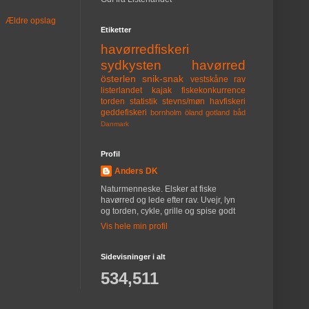
Ældre opslag
Etiketter
havørredfiskeri
sydkysten
havørred
österlen
snik-snak
vestskåne
rav
listerlandet
kajak
fiskekonkurrence
torden
statistik
stevns/møn
havfiskeri
geddefiskeri
bornholm
öland
gotland
båd
Danmark
Profil
Anders DK
Naturmenneske. Elsker at fiske
havørred og lede efter rav. Uvejr, lyn
og torden, cykle, grille og spise godt
Vis hele min profil
Sidevisninger i alt
534,511