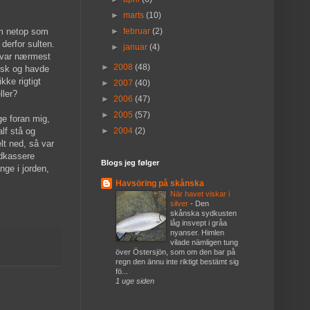
►
marts
(10)
kom netop som
►
februar
(2)
derfor sulten.
►
januar
(4)
 var nærmest
►
2008
(48)
fisk og havde
kke rigtigt
►
2007
(40)
ller?
►
2006
(47)
►
2005
(57)
ge foran mig,
lf stå og
►
2004
(2)
lt ned, så var
ndkassere
Blogs jeg følger
nge i jorden,
Havsöring på skånska
När havet viskar i
silver
-
Den
skånska sydkusten
låg insvept i gråa
nyanser. Himlen
vilade nämligen tung
över Östersjön, som om den bar på
regn den ännu inte riktigt bestämt sig
fö...
1 uge siden