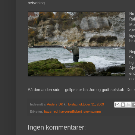
betydning.
Nu 
Ral
Men
død
lig
bru
Nej
fik
fig
Aje
end
ond
På den anden side... grillpølser fra Joe og godt selskab. De
Indsendt af
Anders DK
kl.
lørdag, oktober 31, 2009
Etiketter:
havørred
,
havørredfiskeri
,
stevns/møn
Ingen kommentarer: