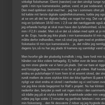
virkeligt fiskehumør. Glemt (næsten) var den utroligt tunge 
optik i min nye kamerataske, pølser, vand, et par sodavand, 
Den med optikken skal med her... jeg har i sommers ofret på 
tid købte mit første digitale spejlreflekskamera, købte jeg ogs
at se om alt det her digitale halløj var noget for mig. Det var
mig en lysfølsom 18-50 mm. i 2,8 var det nærliggende også a
jeg erfarede hurtigt at skal man have den lysfølsomhed, så kos
mm i F2,8 i stedet. Men så er det så sådan med optik at jo m
er de. Ergo, havde jeg ikke plads i min kamerataske til min 
måtte derfor indhandles, men så stod jeg igen med et problem,
fisketaske til min nye kamerataske... ja, det måtte jeg neml
dagens lys,så nu har jeg plads til kamera og samtidigt vand
Men hvorfor går der pludselig kvindfolk i mig, bare fordi min t
hånden var ikke videre behagelig. Ej heller over de løse sten og
og min store glæde var vi først på plads. Det var bare at rig
end forsigtige hug, bestemte vi os for at gå videre. Ralf ken
endnu en pulsforhøjer.Vi kom frem til et enormt skred, der ske
rundt mellem de store stykker klint der ikke ligefrem lå pænt
nyligt var sket endnu et skred i nærheden og vi ved turen ove
var jeg ikke skide begejstret for Ralf´s projekt. Nu har klin
nedenfor den, betyder jo reelt set ingen risiko i den sammenh
så trådte jeg på et stykke kridt der knækkede under min vægt
måtte jeg lige sidde i 3 minutter og genfinde følelsen i min a
min fiskestang... den fik desværre 2 ridser og jeg frygtede d