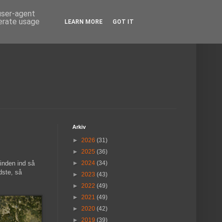
 user-agent
nerate usage
LEARN MORE
GOT IT
Arkiv
►
2026
(31)
►
2025
(36)
vinden ind så
►
2024
(34)
dste, så
►
2023
(43)
►
2022
(49)
►
2021
(49)
►
2020
(42)
►
2019
(39)