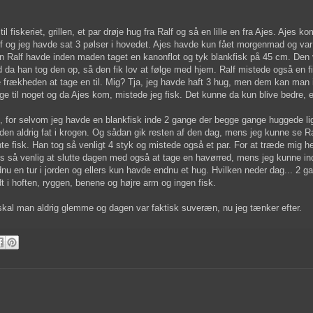
til fiskeriet, grillen, et par drøje hug fra Ralf og så en lille en fra Ajes. Ajes 
f og jeg havde sat 3 pølser i hovedet. Ajes havde kun fået morgenmad og var 
 Ralf havde inden maden taget en kanonflot og tyk blankfisk på 45 cm. Den
 da han tog den op, så den fik lov at følge med hjem. Ralf mistede også en 
e frækheden at tage en til. Mig? Tja, jeg havde haft 3 hug, men dem kan man i
ge til noget og da Ajes kom, mistede jeg fisk. Det kunne da kun blive bedre, e
, for selvom jeg havde en blankfisk inde 2 gange der begge gange huggede li
 den aldrig fat i krogen. Og sådan gik resten af den dag, mens jeg kunne se Ra
hte fisk. Han tog så venligt 4 styk og mistede også et par. For at træde mig he
s så venlig at slutte dagen med også at tage en havørred, mens jeg kunne i
nu en tur i jorden og ellers kun havde endnu et hug. Hvilken neder dag... 2 ga
t i hoften, ryggen, benene og højre arm og ingen fisk.
t skal man aldrig glemme og dagen var faktisk suveræn, nu jeg tænker efter.