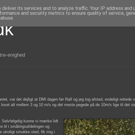
deliver its services and to analyze traffic. Your IP address and
formance and security metrics to ensure quality of service, ge
 abuse.
dk
 tre-enighed
eriet, var det dejligt at DMI dagen før Ralf og jeg tog afsted, endeligt rettede 
lovet alt mellem 3 og 10 m/s og det meste pegede på de 10m/s lige til det si
. Selvfølgelig kunne vi mærke lidt
e til i småtingsafdelingen og
 utroligt smukke sted, fik mig i