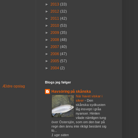
►
2013
(33)
►
2012
(32)
►
2011
(42)
►
2010
(53)
►
2009
(35)
►
2008
(48)
►
2007
(40)
►
2006
(47)
►
2005
(57)
►
2004
(2)
Blogs jeg følger
Ældre opslag
Havsöring på skånska
När havet viskar i
silver
-
Den
skånska sydkusten
låg insvept i gråa
nyanser. Himlen
vilade nämligen tung
över Östersjön, som om den bar på
regn den ännu inte riktigt bestämt sig
fö...
1 uge siden