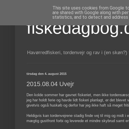
This site uses cookies from Google to 
are shared with Google along with per
statistics, and to detect and address
fiskedagbog.
Havørredfiskeri, tordenvejr og rav i (en skøn?)
tirsdag den 4. august 2015
2015.08.04 Uvejr
Den kolde sommer har gavnet fiskeriet, men ikke tordensæson
jeg har holdt ferie og havde lidt fiskeri planlagt, er det blevet
givetvis også huskøb og derfor har jeg ikke haft så meget frit
Heldigvis kan tordenvejrene stadig finde vej til mig og midt i
mægtig gustfront forbi og leverede et mindre skybrud samt e