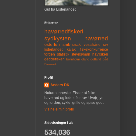
Guf fra Listerlandet
Etiketter
havørredfiskeri
sydkysten
havørred
österlen
snik-snak
vestskåne
rav
listerlandet
kajak
fiskekonkurrence
torden
statistik
stevns/møn
havfiskeri
geddefiskeri
bornholm
öland
gotland
båd
Danmark
Profil
Anders DK
Naturmenneske. Elsker at fiske
havørred og lede efter rav. Uvejr, lyn
og torden, cykle, grille og spise godt
Vis hele min profil
Sidevisninger i alt
534,036