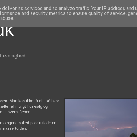
deliver its services and to analyze traffic. Your IP address and
formance and security metrics to ensure quality of service, ge
 abuse.
dk
 tre-enighed
en. Man kan ikke få alt, så hvor
 væltet af muligt hus-salg og
id til ovenstående.
 en omgang pulled pork rullede en
n masse torden.