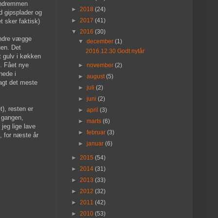
bundremmen
►
2018
(24)
d gipsplader og
►
2017
(41)
t sker faktisk)
▼
2016
(30)
andre vægge
▼
december
(1)
uen. Det
2016.12.30 Godt nytår
t gulv i køkken
. Fået nye
►
november
(2)
nede i
►
august
(5)
lagt det meste
►
juli
(2)
►
juni
(2)
t), resten er
►
april
(3)
i gangen,
►
marts
(6)
 jeg lige lave
►
februar
(3)
, for næste år
►
januar
(6)
►
2015
(54)
►
2014
(31)
►
2013
(33)
►
2012
(32)
►
2011
(42)
►
2010
(53)