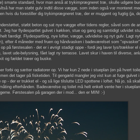
´erne) smarte standard, hvor man anså at trykimprægneret træ, skulle udgøre 
tså har man støbt gulv indtil disse vægge, som inden også var monteret me
men hvis du forestiller dig trykimprægneret træ, der er muggent og fugtig (ja, de
derstøttet, støbt beton og sat nye vægge efter tidens regler, såvel som de 
t. Jeg har flydespartlet gulvet i køkken, stue og gang og samtidigt udvidet st
lt færdigt. Flydespartling, nye lofter, vægge, udvidelse og nyt gulv. Lagt ny
rum), efter 4 måneder med fruen og håndvasken i badeværelset som "opvasker"
 på førstesalen - det er i øvrigt stadigt oppe - fordi jeg laver lys/trækker el 
), lavet ude-belysning, fået lagt ny terrasse. Lavet skur i haven til diverse, an
it og fældet træer og buske.
 forbi og sætter radiatorer op. Vi har kun 2 nede i stueplan (en på hvert toile
, men det tager på fisketiden. Til gengæld mangler jeg vist kun at fuge gulvet 
 - der er trukket el - og så lige tilslutte LED spottene i loftet. Nå jo, så skal
åting efterhånden. Badeværelse og toilet må helt enkelt vente her i stueplan
ngerne. Førstesalen på garagen der i mod... den er MIN! :-)