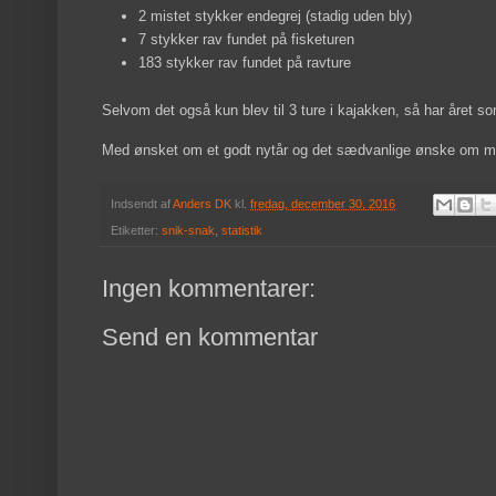
2 mistet stykker endegrej (stadig uden bly)
7 stykker rav fundet på fisketuren
183 stykker rav fundet på ravture
Selvom det også kun blev til 3 ture i kajakken, så har året som
Med ønsket om et godt nytår og det sædvanlige ønske om mer
Indsendt af
Anders DK
kl.
fredag, december 30, 2016
Etiketter:
snik-snak
,
statistik
Ingen kommentarer:
Send en kommentar