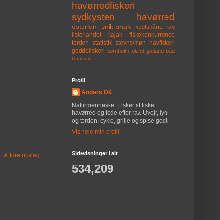
havørredfiskeri
sydkysten
havørred
österlen
snik-snak
vestskåne
rav
listerlandet
kajak
fiskekonkurrence
torden
statistik
stevns/møn
havfiskeri
geddefiskeri
bornholm
öland
gotland
båd
Danmark
Profil
Anders DK
Naturmenneske. Elsker at fiske
havørred og lede efter rav. Uvejr, lyn
og torden, cykle, grille og spise godt
Vis hele min profil
Sidevisninger i alt
Ældre opslag
534,209