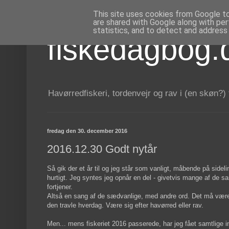
This site uses cookies from Google to 
are shared with Google along with per
statistics, and to detect and address
fiskedagbog.
Havørredfiskeri, tordenvejr og rav i (en skøn?)
fredag den 30. december 2016
2016.12.30 Godt nytår
Så gik der et år til og jeg står som vanligt, måbende på sidelin
hurtigt. Jeg syntes jeg opnår en del - givetvis mange af de sa
fortjener.
Altså en sang af de sædvanlige, med andre ord. Det må være pens
den travle hverdag. Være sig efter havørred eller rav.
Men... mens fiskeriet 2016 passerede, har jeg fået samtlige 