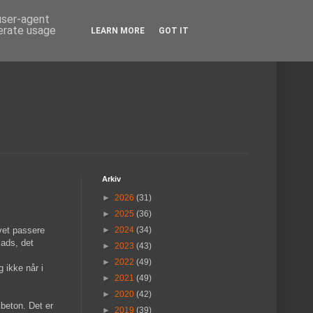
 user-agent
nerate usage
LEARN MORE
GOT IT
Arkiv
►
2026
(31)
►
2025
(36)
ivet passere
►
2024
(34)
lads, det
►
2023
(43)
►
2022
(49)
g ikke når i
►
2021
(49)
►
2020
(42)
beton. Det er
►
2019
(39)