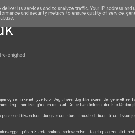
deliver its services and to analyze traffic. Your IP address and
formance and security metrics to ensure quality of service, ge
 abuse.
dk
 tre-enighed
jen og ser fiskeriet flyve forbi. Jeg tilhører dog ikke skaren der generelt ser l
mme ting - men livet går som det skal. Det er bare fiskeriet der ikke får den p
ionist tilværelsen, der giver den store tilfredshed i tiden, til det fiskeri je
indervægge - pånær 3 korte omkring badeværelset - taget op og erstattet med 