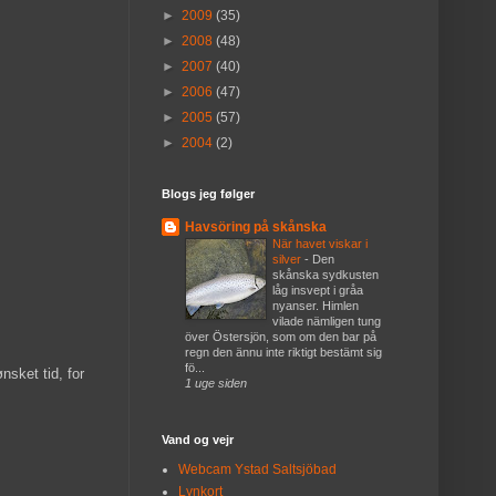
►
2009
(35)
►
2008
(48)
►
2007
(40)
►
2006
(47)
►
2005
(57)
►
2004
(2)
Blogs jeg følger
Havsöring på skånska
När havet viskar i
silver
-
Den
skånska sydkusten
låg insvept i gråa
nyanser. Himlen
vilade nämligen tung
över Östersjön, som om den bar på
regn den ännu inte riktigt bestämt sig
fö...
nsket tid, for
1 uge siden
Vand og vejr
Webcam Ystad Saltsjöbad
Lynkort