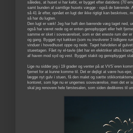
således, at huset vi har købt, er bygget efter datidens (70
samt bunden af samtlige husets vægge - også de bærende. Al
så 41 år efter, opnået en lugt der ikke rigtigt kan beskrives, 
så har du lugten.
Den lugt er væk! Jeg har haft den bærende væg taget ned, un
også har været nede og er enten genopbygget eller helt fjerne
samme er sket i soveværelset, som er det eneste rum der er he
og gang. Bygget nyt køkken (som nu involverer 3 tidligere 
vinduer i hovedhuset oppe og nede. Taget halvdelen af gulvet op
stueetagen. Fået ny el-tavle (det har en elektriker altså klaret
af haven mod syd og vest. Bygget stakit og genopbygget stak
Lige nu sidder jeg i 19 grader og venter på at VVS´eren kommer
fjernet for at kunne komme til. Det er dejligt at være hus-ejer
lægge nyt gulv i stuen, få den malet og sætte stikkontakterne op
kontoret, som lige nu er ungernes soveværelse, men det er sm
skal jeg renovere hele førstesalen, som siden dedikeres til u