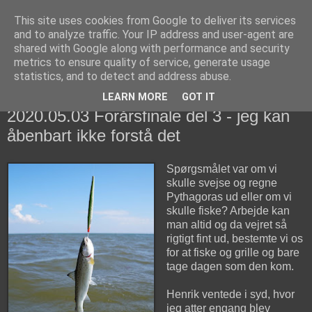
This site uses cookies from Google to deliver its services
fiskedagbog.dk
and to analyze traffic. Your IP address and user-agent are
shared with Google along with performance and security
metrics to ensure quality of service, generate usage
Havørredfiskeri, tordenvejr og rav i (en skøn?) tre-enighed
statistics, and to detect and address abuse.
LEARN MORE
GOT IT
søndag den 3. maj 2020
2020.05.03 Forårsfinale del 3 - jeg kan
åbenbart ikke forstå det
Spørgsmålet var om vi
skulle svejse og regne
Pythagoras ud eller om vi
skulle fiske? Arbejde kan
man altid og da vejret så
rigtigt fint ud, bestemte vi os
for at fiske og grille og bare
tage dagen som den kom.
Henrik ventede i syd, hvor
jeg atter engang blev