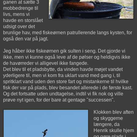
ganen at sætte 3
mobbedrenge til
livs, mens vi
havde en storslået
udsigt over det
brunlige hav, med fiskeørnen patrullerende langs kysten, for
også den var på jagt.
Jeg håber ikke fiskeørnen gik sulten i seng. Det gjorde vi
ikke, men vi kunne også leve af de pølser og heldigvis ikke
de havørreder vi alligevel ikke fangede.
Det blev til et pladsbytte, da vinden havde møjet vandet
yderligere til, men vi kom fra uklart vand med gang i, til
spritklart vand uden den store fart og mistankerne til hvilke
fisk der var på plads, blev besandet allerede i de første kast.
Og det fortsatte uden undtagelse, indtil vi fik nok og ville
prøve nyt igen, for der bare at gentage "successen".
Klokken blev aften
og skyggerne
længere, da
Henrik skulle hjem
og gøre plads i