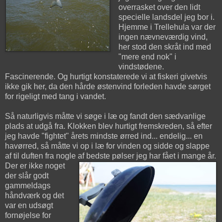
overrasket over den lidt
specielle landsdel jeg bor i.
Hjemme i Trellehula var der
ingen nævneværdig vind,
her stod den skråt ind med
"mere end nok" i
vindstødene.
Fascinerende. Og hurtigt konstaterede vi at fiskeri givetvis
ikke gik her, da den hårde østenvind forleden havde sørget
for rigeligt med tang i vandet.
Så naturligvis måtte vi søge i læ og fandt den sædvanlige
plads at udgå fra. Klokken blev hurtigt fremskreden, så efter
jeg havde "fightet" årets mindste ørred ind... endelig... en
havørred, så måtte vi op i læ for vinden og sidde og slappe
af til duften fra nogle af bedste pølser jeg har fået i mange år.
Der er ikke noget
der slår godt
gammeldags
håndværk og det
var en udsøgt
fornøjelse for