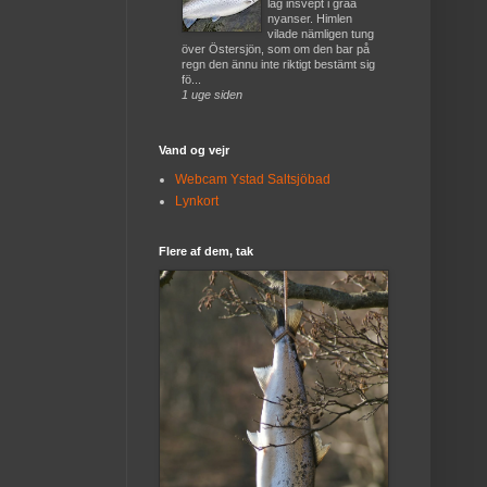
låg insvept i gråa
nyanser. Himlen
vilade nämligen tung
över Östersjön, som om den bar på
regn den ännu inte riktigt bestämt sig
fö...
1 uge siden
Vand og vejr
Webcam Ystad Saltsjöbad
Lynkort
Flere af dem, tak