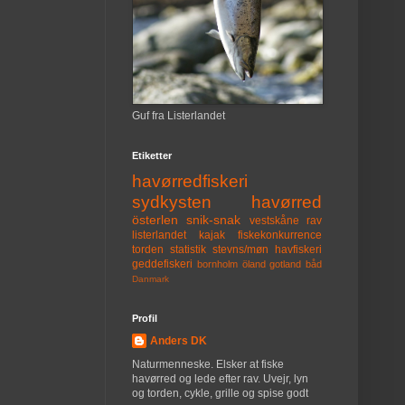
Guf fra Listerlandet
Etiketter
havørredfiskeri
sydkysten
havørred
österlen
snik-snak
vestskåne
rav
listerlandet
kajak
fiskekonkurrence
torden
statistik
stevns/møn
havfiskeri
geddefiskeri
bornholm
öland
gotland
båd
Danmark
Profil
Anders DK
Naturmenneske. Elsker at fiske
havørred og lede efter rav. Uvejr, lyn
og torden, cykle, grille og spise godt