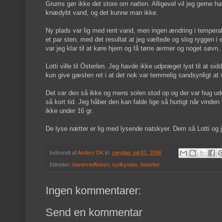
Grums gør ikke det store om natten. Alligevel vil jeg gerne h
knædybt vand, og det kunne man ikke.
Ny plads var lig med rent vand, men ingen ændring i tempera
et par sten, med det resultat at jeg væltede og slog ryggen i 
var jeg klar til at køre hjem og få tørre ærmer og noget søv
Lotti ville til Österlen. Jeg havde ikke udpræget lyst til at si
kun give gæsten ret i at det nok var temmelig sandsynligt a
Det var den så ikke og mens solen stod op og der var hug ude
så kort tid. Jeg håber den kan falde lige så hurtigt når vind
ikke under 16 gr.
De lyse nætter er lig med lysende natskyer. Dem så Lotti og 
Indsendt af
Anders DK
kl.
søndag, juli 02, 2006
Etiketter:
havørredfiskeri
,
sydkysten
,
österlen
Ingen kommentarer:
Send en kommentar