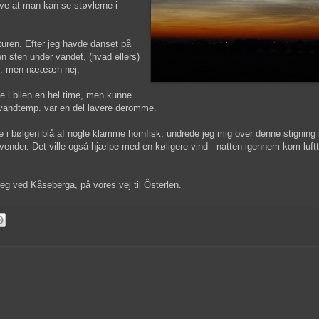
ave at man kan se støvlerne i
turen. Efter jeg havde danset på
en sten under vandet, (hvad ellers)
n... men næææh nej.
dde i bilen en hel time, men kunne
t vandtemp. var en del lavere deromme.
 i bølgen blå af nogle klamme hornfisk, undrede jeg mig over denne stigning
en vender. Det ville også hjælpe med en køligere vind - natten igennem kom luf
jeg ved Kåseberga, på vores vej til Österlen.