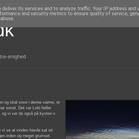
deliver its services and to analyze traffic. Your IP address and
formance and security metrics to ensure quality of service, ge
 abuse.
dk
 tre-enighed
den og skal sove i denne varme, er
ar sovet. Det var Lotti heller
e, og vi var da også på kysten v.
e vi se at vinden havde sat sit
dagen inden og meget grumset.