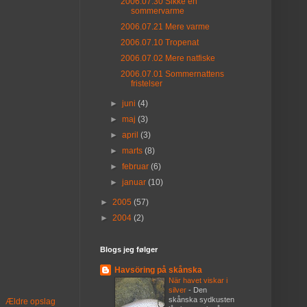
2006.07.30 Sikke en
sommervarme
2006.07.21 Mere varme
2006.07.10 Tropenat
2006.07.02 Mere natfiske
2006.07.01 Sommernattens
fristelser
►
juni
(4)
►
maj
(3)
►
april
(3)
►
marts
(8)
►
februar
(6)
►
januar
(10)
►
2005
(57)
►
2004
(2)
Blogs jeg følger
Havsöring på skånska
När havet viskar i
silver
-
Den
skånska sydkusten
Ældre opslag