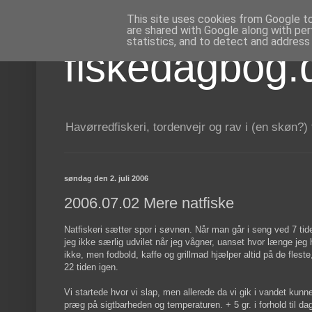
This site uses cookies from Google to 
are shared with Google along with per
statistics, and to detect and address
fiskedagbog.
Havørredfiskeri, tordenvejr og rav i (en skøn?)
søndag den 2. juli 2006
2006.07.02 Mere natfiske
Natfiskeri sætter spor i søvnen. Når man går i seng ved 7 ti
jeg ikke særlig udvilet når jeg vågner, uanset hvor længe jeg h
ikke, men fodbold, kaffe og grillmad hjælper altid på de flest
22 tiden igen.
Vi startede hvor vi slap, men allerede da vi gik i vandet kunn
præg på sigtbarheden og temperaturen. + 5 gr. i forhold til 