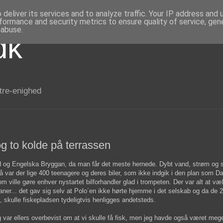
deliver its services and to analyze traffic. Your IP address and
formance and security metrics to ensure quality of service, ge
 abuse.
dk
 tre-enighed
g to kolde på terrassen
d og Engelska Bryggan, da man får det meste hernede. Dybt vand, strøm og s
 så var der lige 400 teenagere og deres biler, som ikke indgik i den plan som D
m ville gøre enhver nystartet bilforhandler glad i trompeten. Der var alt at væ
ner... det gav sig selv at Polo´en ikke hørte hjemme i det selskab og da de 2
 skulle fiskepladsen tydeligtvis henligges andetsteds.
 var ellers overbevist om at vi skulle få fisk, men jeg havde også været mege