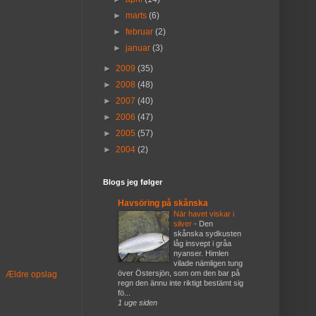
►
marts
(6)
►
februar
(2)
►
januar
(3)
►
2009
(35)
►
2008
(48)
►
2007
(40)
►
2006
(47)
►
2005
(57)
►
2004
(2)
Blogs jeg følger
Havsöring på skånska
När havet viskar i
silver
-
Den
skånska sydkusten
låg insvept i gråa
nyanser. Himlen
vilade nämligen tung
över Östersjön, som om den bar på
Ældre opslag
regn den ännu inte riktigt bestämt sig
fö...
1 uge siden