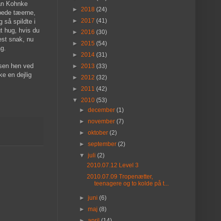
an Kohnke
►
2018
(24)
ppede tæerne,
►
2017
(41)
 så spildte i
gt hug, hvis du
►
2016
(30)
est snak, nu
►
2015
(54)
ag.
►
2014
(31)
ssen hen ved
►
2013
(33)
ke en dejlig
►
2012
(32)
►
2011
(42)
▼
2010
(53)
►
december
(1)
►
november
(7)
►
oktober
(2)
►
september
(2)
▼
juli
(2)
2010.07.12 Level 3
2010.07.09 Tropenætter,
teenagere og to kolde på t...
►
juni
(6)
►
maj
(8)
►
april
(14)