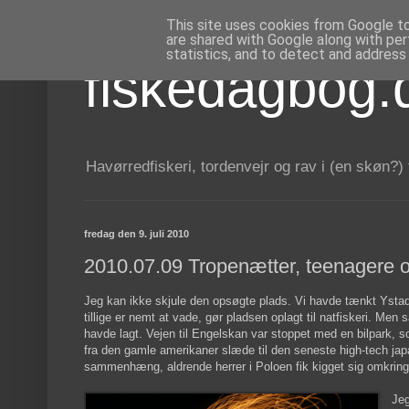
This site uses cookies from Google to 
are shared with Google along with per
statistics, and to detect and address
fiskedagbog.
Havørredfiskeri, tordenvejr og rav i (en skøn?)
fredag den 9. juli 2010
2010.07.09 Tropenætter, teenagere o
Jeg kan ikke skjule den opsøgte plads. Vi havde tænkt Ysta
tillige er nemt at vade, gør pladsen oplagt til natfiskeri. Men
havde lagt. Vejen til Engelskan var stoppet med en bilpark, so
fra den gamle amerikaner slæde til den seneste high-tech japa
sammenhæng, aldrende herrer i Poloen fik kigget sig omkring,
Jeg