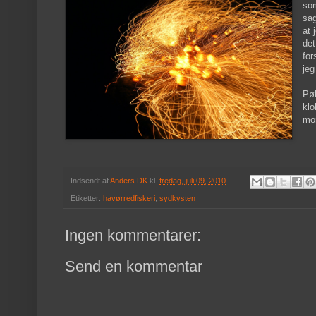
so
sag
at 
det
for
jeg
Pøl
klo
mo
Indsendt af
Anders DK
kl.
fredag, juli 09, 2010
Etiketter:
havørredfiskeri
,
sydkysten
Ingen kommentarer:
Send en kommentar