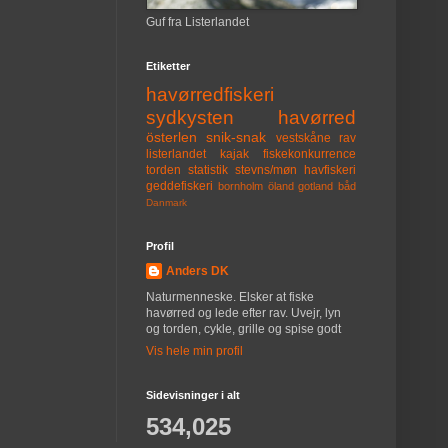
Guf fra Listerlandet
Etiketter
havørredfiskeri
sydkysten
havørred
österlen
snik-snak
vestskåne
rav
listerlandet
kajak
fiskekonkurrence
torden
statistik
stevns/møn
havfiskeri
geddefiskeri
bornholm
öland
gotland
båd
Danmark
Profil
Anders DK
Naturmenneske. Elsker at fiske
havørred og lede efter rav. Uvejr, lyn
og torden, cykle, grille og spise godt
Vis hele min profil
Sidevisninger i alt
534,025