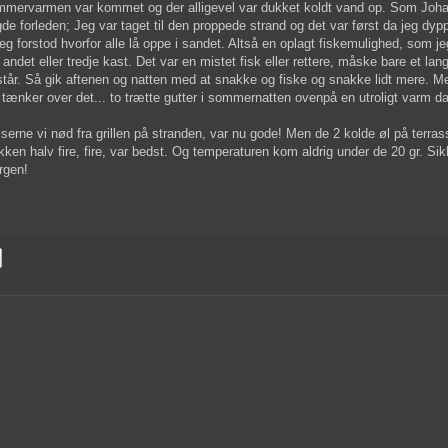
mmervarmen var kommet og der alligevel var dukket koldt vand op. Som Joh
de forleden; Jeg var taget til den proppede strand og det var først da jeg dy
jeg forstod hvorfor alle lå oppe i sandet. Altså en oplagt fiskemulighed, som jeg
 andet eller tredje kast. Det var en mistet fisk eller rettere, måske bare et lan
står. Så gik aftenen og natten med at snakke og fiske og snakke lidt mere. M
 tænker over det... to trætte gutter i sommernatten ovenpå en utroligt varm d
serne vi nød fra grillen på stranden, var nu gode! Men de 2 kolde øl på terra
kken halv fire, fire, var bedst. Og temperaturen kom aldrig under de 20 gr. Sik
rgen!