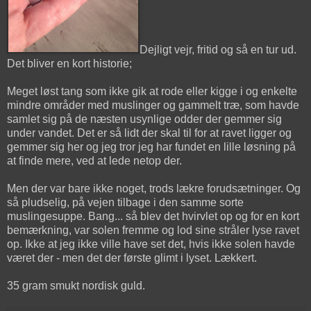
Dejligt vejr, fritid og så en tur ud.
Det bliver en kort historie;
Meget løst tang som ikke gik at rode eller kigge i og enkelte
mindre områder med muslinger og gammelt træ, som havde
samlet sig på de næsten usynlige odder der gemmer sig
under vandet. Det er så lidt der skal til for at ravet ligger og
gemmer sig her og jeg tror jeg har fundet en lille løsning på
at finde mere, ved at lede netop der.
Men der var bare ikke noget, trods lækre forudsætninger. Og
så pludselig, på vejen tilbage i den samme sorte
muslingesuppe. Bang... så blev det hvirvlet op og for en kort
bemærkning, var solen fremme og lod sine stråler lyse ravet
op. Ikke at jeg ikke ville have set det, hvis ikke solen havde
været der - men det der første glimt i lyset. Lækkert.
35 gram smukt nordisk guld.