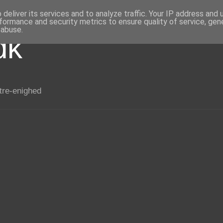
deliver its services and to analyze traffic. Your IP address and
formance and security metrics to ensure quality of service, ge
 abuse.
dk
 tre-enighed