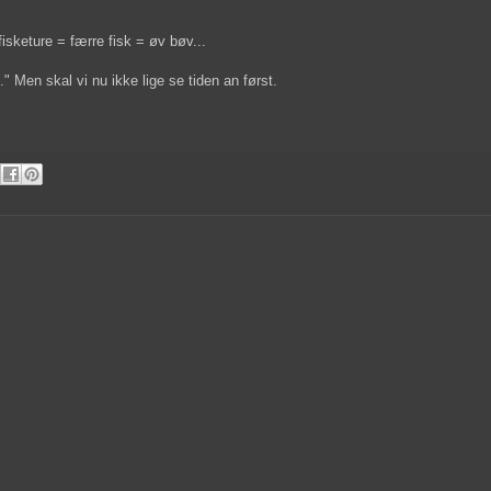
fisketure = færre fisk = øv bøv...
." Men skal vi nu ikke lige se tiden an først.