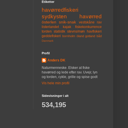
Etiketter
havørredfiskeri
sydkysten
havørred
österlen
snik-snak
vestskåne
rav
listerlandet
kajak
fiskekonkurrence
torden
statistik
stevns/møn
havfiskeri
geddefiskeri
bornholm
öland
gotland
båd
Danmark
Profil
Anders DK
Naturmenneske. Elsker at fiske
havørred og lede efter rav. Uvejr, lyn
og torden, cykle, grille og spise godt
Vis hele min profil
Sidevisninger i alt
534,195