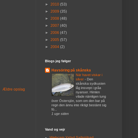
►
2010
(53)
►
2009
(35)
►
2008
(48)
►
2007
(40)
►
2006
(47)
►
2005
(57)
►
2004
(2)
Blogs jeg følger
Havsöring på skånska
När havet viskar i
silver
-
Den
skånska sydkusten
låg insvept i gråa
Ældre opslag
nyanser. Himlen
vilade nämligen tung
över Östersjön, som om den bar på
regn den ännu inte riktigt bestämt sig
fö...
1 uge siden
Vand og vejr
Webcam Ystad Saltsjöbad