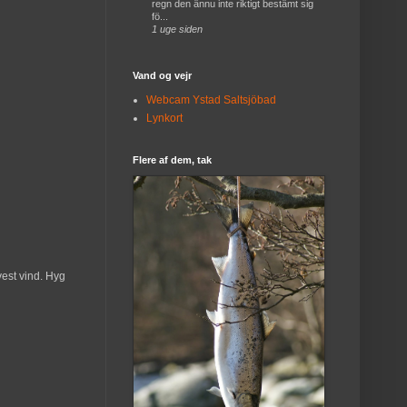
regn den ännu inte riktigt bestämt sig
fö...
1 uge siden
Vand og vejr
Webcam Ystad Saltsjöbad
Lynkort
Flere af dem, tak
vest vind. Hyg