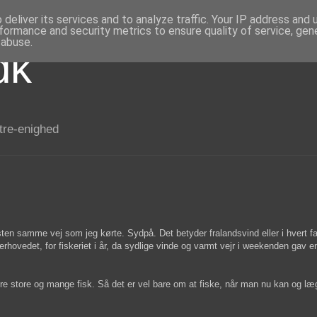
deliver its services and to analyze traffic. Your IP address and
formance and security metrics to ensure quality of service, ge
 abuse.
dk
 tre-enighed
en samme vej som jeg kørte. Sydpå. Det betyder fralandsvind eller i hvert fa
verhovedet, for fiskeriet i år, da sydlige vinde og varmt vejr i weekenden gav e
ere store og mange fisk. Så det er vel bare om at fiske, når man nu kan og læ