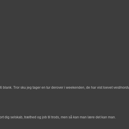
.6 blank. Tror sku jeg tager en tur derover i weekenden, de har vist loevet vest/nord
jort dig selskab, træthed og job til trods, men så kan man lære det kan man.