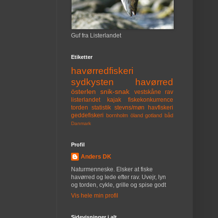
Guf fra Listerlandet
Etiketter
havørredfiskeri
sydkysten
havørred
österlen
snik-snak
vestskåne
rav
listerlandet
kajak
fiskekonkurrence
torden
statistik
stevns/møn
havfiskeri
geddefiskeri
bornholm
öland
gotland
båd
Danmark
Profil
Anders DK
Naturmenneske. Elsker at fiske
havørred og lede efter rav. Uvejr, lyn
og torden, cykle, grille og spise godt
Vis hele min profil
Sidevisninger i alt