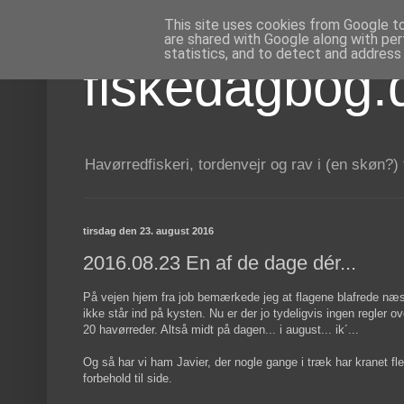
This site uses cookies from Google to 
are shared with Google along with per
statistics, and to detect and address
fiskedagbog.
Havørredfiskeri, tordenvejr og rav i (en skøn?)
tirsdag den 23. august 2016
2016.08.23 En af de dage dér...
På vejen hjem fra job bemærkede jeg at flagene blafrede næst
ikke står ind på kysten. Nu er der jo tydeligvis ingen regler o
20 havørreder. Altså midt på dagen... i august... ik´...
Og så har vi ham Javier, der nogle gange i træk har kranet fl
forbehold til side.