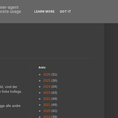
 user-agent
nerate usage
LEARN MORE
GOT IT
Arkiv
►
2026
(31)
►
2025
(36)
ld, vind der
►
2024
(34)
n fiske kollega
►
2023
(43)
►
2022
(49)
►
2021
(49)
gge alle andre
►
2020
(42)
►
2019
(39)