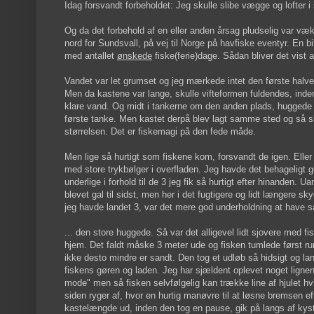
Idag forsvandt forbeholdet: Jeg skulle slibe vægge og lofter 
Og da det forbehold af en eller anden årsag pludselig var væk,
nord for Sundsvall, på vej til Norge på havfiske eventyr. En bi
med antallet
ønskede
fiske(ferie)dage. Sådan bliver det vist a
Vandet var let grumset og jeg mærkede intet den første halve t
Men da kastene var lange, skulle vifteformen fuldendes, inde
klare vand. Og midt i tankerne om den anden plads, huggede de
første tanke. Men kastet derpå blev lagt samme sted og så sket
størrelsen. Det er fiskemagi på den fede måde.
Men lige så hurtigt som fiskene kom, forsvandt de igen. Eller 
med store trykbølger i overfladen. Jeg havde det behageligt g
underlige i forhold til de 3 jeg fik så hurtigt efter hinanden. 
blevet gal til sidst, men her i det fugtigere og lidt længere s
jeg havde landet 3, var det mere god underholdning at have så
... den store huggede. Så var det alligevel lidt sjovere med f
hjem. Det faldt måske 3 meter ude og fisken tumlede først r
ikke desto mindre er sandt. Den tog et udløb så hidsigt og lan
fiskens gøren og laden. Jeg har sjældent oplevet noget lignend
mode" men så fisken selvfølgelig kan trække line af hjulet hv
siden ryger af, hvor en hurtig manøvre til at løsne bremsen ef
kastelængde ud, inden den tog en pause, gik på langs af kyst