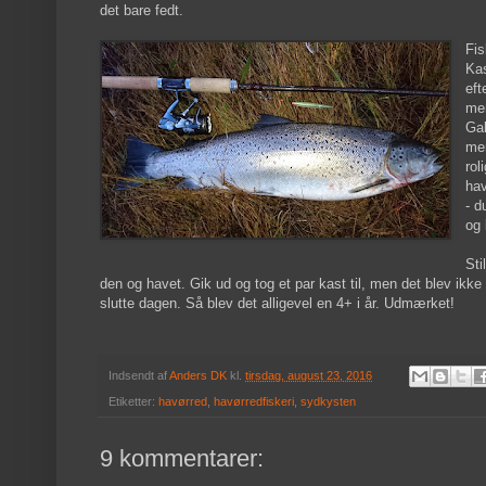
det bare fedt.
Fis
Kas
eft
men
Gal
men
rol
hav
- d
og 
Sti
den og havet. Gik ud og tog et par kast til, men det blev ik
slutte dagen. Så blev det alligevel en 4+ i år. Udmærket!
Indsendt af
Anders DK
kl.
tirsdag, august 23, 2016
Etiketter:
havørred
,
havørredfiskeri
,
sydkysten
9 kommentarer: