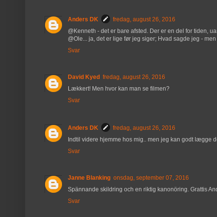
Anders DK
fredag, august 26, 2016
@Kenneth - det er bare afsted. Der er en del for tiden, ua
@Ole... ja, det er lige før jeg siger; Hvad sagde jeg - me
Svar
David Kyed
fredag, august 26, 2016
Lækkert! Men hvor kan man se filmen?
Svar
Anders DK
fredag, august 26, 2016
Indtil videre hjemme hos mig.. men jeg kan godt lægge d
Svar
Janne Blanking
onsdag, september 07, 2016
Spännande skildring och en riktig kanonöring. Grattis An
Svar