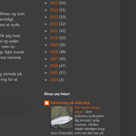
►
2015
(54)
►
2014
(31)
 filmes og som
►
2013
(33)
mtidigt...
►
2012
(32)
are at nyde,
►
2011
(42)
fik jeg med,
►
2010
(53)
ld og under
►
2009
(35)
t, men nu
gs fight manér
►
2008
(48)
d mod stenene
►
2007
(40)
►
2006
(47)
►
2005
(57)
g stirrede på
mig for at
►
2004
(2)
Blogs jeg følger
Havsöring på skånska
När havet viskar i
silver
-
Den
skånska sydkusten
låg insvept i gråa
nyanser. Himlen
vilade nämligen tung
över Östersjön, som om den bar på