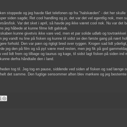
ken stoppede og jeg havde fået telefonen op fra "halskæden" - det her skulle
per siden sagde; Ret cool handling og jo, det var det vel egentlig nok, men sa
ersårsfisk. Var det sket i april, så havde jeg ikke været cool nok. Nu var det b
s jeg håbede at kunne filme lidt galskab.
skaben kunne givetvis ikke vare ved, men et par solide udløb og tovtrækkeri 
 jeg vandt nu line på fisken og kunne til sidst se den første gang på nært ho
igere forhold. Den var pæn og rigtigt bred over ryggen. Krogen sad lidt yderlig
de jeg den på film og så pyt være med resten, men jeg fik på god gammelda
u ved lidt frem og tilbage og taunus og kage, til sidst lagt fisken på siden in
kunne derfra håndtaile den i land.
lheden tog til. Jeg tog en pause, siddende ved siden af fisken og sad længe o
ke helt det samme. Den fugtige sensommer aften blev mørkere og jeg bestemte 