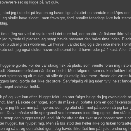
i soveværelset og kigge på nyt gulv.
 stod jeg i stedet på kysten og havde lige afsluttet en samtale med Ajes der s
l jeg skulle have siddet i men fravalgte, fordi antallet feriedage ikke helt st
ldrig.
ime. Jeg var ved at synke ned i det sure hul, der opstår når fiskene ikke vil 
n jeg byttede til pladsen jeg netop havde passeret den halve time inden. Pla
t pludselig let i wobleren. En hvirvel i vandet bag og siden ikke mere. Hornf
e det, jeg også elsker havørredfiskeriet for. 3 havørreder på 4 kast. Alle i 2
huggene gjorde. For der var stadig fisk på plads, som vendte foran mig i store
odt. Sensommerfiskeri når det er bedst. Men følgerne, som nu kun forblev følg
Uanset spinstop og alt muligt, så ville de pludselig ikke mere. Havde det været fo
kyggers land, gjorde det ikke det store. Selvfølgelig vil jeg uden tvivl helst fa
 meget selskab. Indtil...
isk på og ikke kun efter. Hugget faldt i en stor følger bølge da jeg overvejede
undt. Men så skete der noget, som du måske vil opfatte som en god fiskehist
gt at jeg fik varmen på fingeren, som jeg altid står med på spolen så jeg kan j
e. Du vil måske stille spørgsmål ved bremsens indstilling og nej, den står ikke
is netop den hugger tæt på land. Alt for ofte er det sket at de hopper som si
ter hugget, har hjulpet mig. Men så løs stod den heller ikke og fisken fortsatt
en og så strøg den afsted igen. Jeg havde ikke fået line på hjulet endnu og h