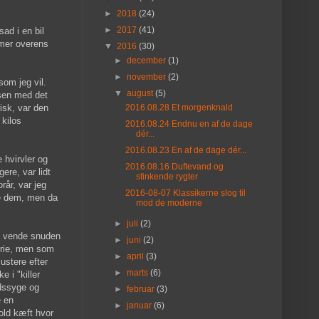
►
2018
(24)
►
2017
(41)
ad i en bil
emmer overens
▼
2016
(30)
►
december
(1)
►
november
(2)
som jeg vil.
▼
august
(5)
dsen med det
isk, var den
2016.08.28 Et morgenknald
 kilos
2016.08.24 Endnu en af de dage
dér...
2016.08.23 En af de dage dér...
 hvirvler og
2016.08.16 Duftevand og
ere, var lidt
stinkende rygter
rår, var jeg
2016-08-07 Klassikerne slog til
nge dem, men da
mod de moderne
►
juli
(2)
 at vende snuden
►
juni
(2)
orie, men som
►
april
(3)
ustere efter
►
marts
(6)
 i "killer
ndssyge og
►
februar
(3)
e en
►
januar
(6)
old kæft hvor