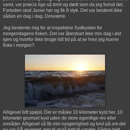
vand, var præcis lige så tomt og dødt som da jeg forlod det.
Forleden stod Javier her og fik 8 styk. Det var bestemt ikke
sådan en dag i dag. Desværre.
Jeg bestemte mig for at inspektere Sydkysten for
morgendagens fiskeri. Det var åbenbart ikke min dag i øst
igen og hvorfor ikke bruge lidt tid på at se hvor jeg kunne
fiske i morgen?
Alligevel lidt spøjst. Der er måske 10 kilometer kyst her. 10
kilometer grumset kyst uden de store egentlige rev eller
områder. Alligevel så fik min nysgerrighed og tvivl på om det
nu var SÅ grumset, mig til at gå helt til vandet. Sådan helt