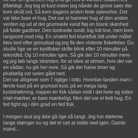
tilfældigt. Jeg tog et kast inden jeg nåede de grove søer der
kom skråt ind. Så kom dagens anden fede oplevelse. Det
var ikke bare et hug. Det var et hammer hug af den anden
verden og ud af det grumsede vand fløj en blank skønhed
på fulde gardiner. Den tordnede rundt, tog lidt line, men kom
langsomt mod mig. En smæld fed blankfisk lidt under målet
blev kort efter genudsat og jeg fik den vildeste fiskefeber. Du
skulle lige se en kystfisker skifte blink efter 10 minutter på
rekordtid. Og 10 minutter igen. Så gik der 10 minutter mere
og jeg løb langs stranden, for at sikre at stimen, hvis der var
en sådan, nu gik her ovre. Så gik der halve timer og
pludselig var solen gået ned.
Det var alligevel som 7 rigtige i lotto. Hvordan fanden man i
første kast på en grumset kyst, på en mega lang
kyststrækning, napper en fisk sådan midt i det hele og siden
intet mærker, er bare mærkeligt. Men det var et fedt hug. En
fed fight og i dén grad en fed fisk.
I morgen skal jeg ikke gå lige så langt. Jeg har dæleme
lange stænger nu og det er rart at sidde ned igen. Gamle
mand...