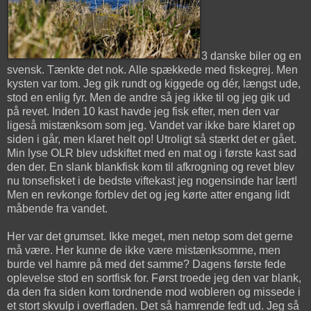
3 danske biler og en
svensk. Tænkte det nok. Alle spækkede med fiskegrej. Men
kysten var tom. Jeg gik rundt og kiggede og dér, længst ude,
stod en enlig fyr. Men de andre så jeg ikke til og jeg gik ud
på revet. Inden 10 kast havde jeg fisk efter, men den var
ligeså mistænksom som jeg. Vandet var ikke bare klaret op
siden i går, men klaret helt op! Utroligt så stærkt det er gået.
Min lyse OLR blev udskiftet med en mat og i første kast sad
den der. En slank blankfisk kom til afkrogning og revet blev
nu tonsefisket i de bedste viftekast jeg nogensinde har lært!
Men en revkonge forblev det og jeg kørte atter engang lidt
måbende fra vandet.
Her var det grumset. Ikke meget, men netop som det gerne
må være. Her kunne de ikke være mistænksomme, men
burde vel hamre på med det samme? Dagens første fede
oplevelse stod en sortfisk for. Først troede jeg den var blank,
da den fra siden kom tordnende mod wobleren og missede i
et stort skvulp i overfladen. Det så hamrende fedt ud. Jeg så