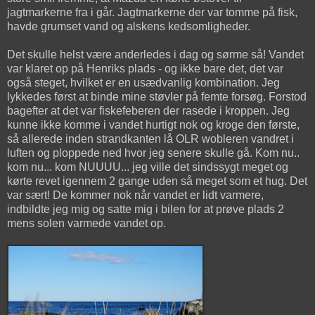
jagtmarkerne fra i går. Jagtmarkerne der var tomme på fisk,
havde grumset vand og alskens kedsomligheder.
Det skulle helst være anderledes i dag og sørme så! Vandet
var klaret op på Henriks plads - og ikke bare det, det var
også steget, hvilket er en usædvanlig kombination. Jeg
lykkedes først at binde mine støvler på femte forsøg. Forstod
bagefter at det var fiskefeberen der rasede i kroppen. Jeg
kunne ikke komme i vandet hurtigt nok og kroge den første,
så allerede inden strandkanten lå OLR wobleren vandret i
luften og ploppede ned hvor jeg senere skulle gå. Kom nu..
kom nu... kom NUUUU... jeg ville det sindssygt meget og
kørte revet igennem 2 gange uden så meget som et hug. Det
var sært! De kommer nok når vandet er lidt varmere,
indbildte jeg mig og satte mig i bilen for at prøve plads 2
mens solen varmede vandet op.