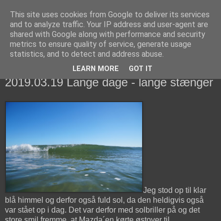
This site uses cookies from Google to deliver its services
fiskedagbog.dk
and to analyze traffic. Your IP address and user-agent are
shared with Google along with performance and security
metrics to ensure quality of service, generate usage
Havørredfiskeri, tordenvejr og rav i (en skøn?) tre-enighed
statistics, and to detect and address abuse.
LEARN MORE
GOT IT
tirsdag den 19. marts 2019
2019.03.19 Lange dage - lange stænger
Jeg stod op til klar
blå himmel og derfor også fuld sol, da den heldigvis også
var stået op i dag. Det var derfor med solbriller på og det
store smil fremme, at Mazda´en kørte østover til