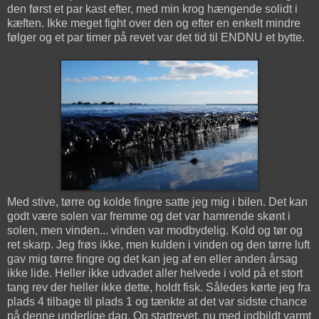
den først et par kast efter, med min krog hængende solidt i
kæften. Ikke meget fight over den og efter en enkelt mindre
følger og et par timer på revet var det tid til ENDNU et bytte.
Med stive, tørre og kolde fingre satte jeg mig i bilen. Det kan
godt være solen var fremme og det var hamrende skønt i
solen, men vinden... vinden var modbydelig. Kold og tør og
ret skarp. Jeg frøs ikke, men kulden i vinden og den tørre luft
gav mig tørre fingre og det kan jeg af en eller anden årsag
ikke lide. Heller ikke udvadet aller helvede i vold på et stort
tang rev der heller ikke dette, holdt fisk. Således kørte jeg fra
plads 4 tilbage til plads 1 og tænkte at det var sidste chance
på denne underlige dag. Og startrevet, nu med indbildt varmt