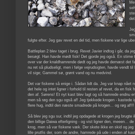
Men
sel
ste
det
Jeg
små
fulgte efter. Jeg gav revet en del tid, men fiskene var lige u
Battleplan 2 blev taget i brug. Revet Javier indtog i går, da je
besøgt. Han havde mødt fisk! Det gjorde jeg også. En stime 
over var der knaldhamrende dødt og jeg havde dernæst det før
nu ret så pludseligt, men i følge vejrudsigten, havde vendt til
vil sige; Gammel sø, grønt vand og nu medvind.
Det var fiskene så enige i. Sådan lidt da. Jeg var knap nået n
det hele og intet ligner i forhold til resten af revet, da en f
den af. Sørens! Et nyt kast blev lagt og så hamrede endnu en 
men så røg den sgu også af! Jeg tjekkede krogen - kastede ig
flere hug, indtil den næste smadrede på krogen... og røg af!!!
Så blev jeg sgu sur, indtil jeg opdagede at krogen jeg brugt
den billige Daiwa efterligning - og vist ligner den, meeen... d
krog, men så var fiskene væk. Der skete ikke en skid og jeg f
lille prutfis der, som de andre, hamrede på ude i enden af kas