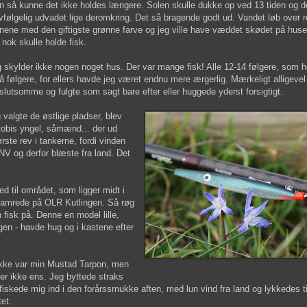
 så kunne det ikke holdes længere. Solen skulle dukke op ved 13 tiden og de
vfølgelig udvadet lige deromkring. Det så bragende godt ud. Vandet løb over 
nene med den giftigste grønne farve og jeg ville have væddet skødet på hus
 nok skulle holde fisk.
 skylder ikke nogen noget hus. Der var mange fisk! Alle 12-14 følgere, som h
 følgere, for ellers havde jeg været endnu mere ærgerlig. Mærkeligt alligevel
beslutsomme og fulgte som sagt bare efter eller huggede yderst forsigtigt.
g valgte de østlige pladser, blev
tobis yngel, såmænd... der ud
ste rev i tankerne, fordi vinden
 NV og derfor blæste fra land. Det
ed til området, som ligger midt i
isk hamrede på OLR Kutlingen. Så røg
fisk på. Denne en model lille,
en - havde hug og i kastene efter
e ikke var min Mustad Tarpon, men
e er ikke ens. Jeg byttede straks
iskede mig ind i den forårssmukke aften, med lun vind fra land og lykkedes t
tet.