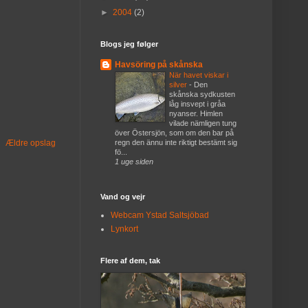
►
2004
(2)
Blogs jeg følger
Havsöring på skånska
När havet viskar i
silver
-
Den
skånska sydkusten
låg insvept i gråa
nyanser. Himlen
vilade nämligen tung
över Östersjön, som om den bar på
regn den ännu inte riktigt bestämt sig
Ældre opslag
fö...
1 uge siden
Vand og vejr
Webcam Ystad Saltsjöbad
Lynkort
Flere af dem, tak