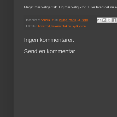
Meget mærkelige fisk. Og mærkelig krog. Eller hvad det nu er
Indsendt af
Anders DK
kl.
lørdag, marts 23, 2019
Etiketter:
havørred
,
havørredfiskeri
,
sydkysten
Ingen kommentarer:
Send en kommentar