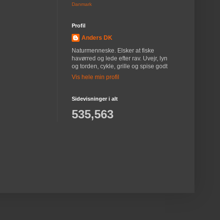
Danmark
Profil
Anders DK
Naturmenneske. Elsker at fiske
havørred og lede efter rav. Uvejr, lyn
og torden, cykle, grille og spise godt
Vis hele min profil
Sidevisninger i alt
535,563