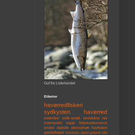
Guf fra Listerlandet
Etiketter
havørredfiskeri
sydkysten
havørred
österlen
snik-snak
vestskåne
rav
listerlandet
kajak
fiskekonkurrence
torden
statistik
stevns/møn
havfiskeri
geddefiskeri
bornholm
öland
gotland
båd