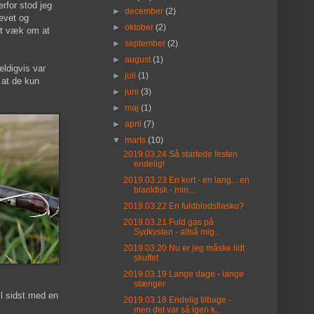
rfor stod jeg
►
december
(2)
revet og
►
oktober
(2)
et væk om at
►
september
(2)
►
august
(1)
eldigvis var
►
juli
(1)
 at de kun
►
juni
(3)
►
maj
(1)
►
april
(7)
▼
marts
(10)
2019.03.24 Så startede festen
endelig!
2019.03.23 En kort - en lang... en
blankfisk - min...
2019.03.22 En fuldblodsfiasko?
2019.03.21 Fuld gas på
Sydkysten - altså mig...
2019.03.20 Nu er jeg måske lidt
skuffet
2019.03.19 Lange dage - lange
stænger
il sidst med en
2019.03.18 Endelig tilbage -
men det var så igen k...