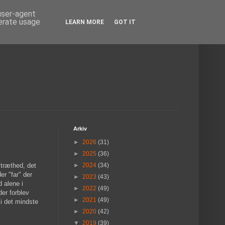
 user-agent
nerate usage
LEARN MORE
GOT IT
Arkiv
►
2026
(31)
►
2025
(36)
træthed, det
►
2024
(34)
er "far" der
►
2023
(43)
d alene i
►
2022
(49)
er forblev
►
2021
(49)
 i det mindste
►
2020
(42)
▼
2019
(39)