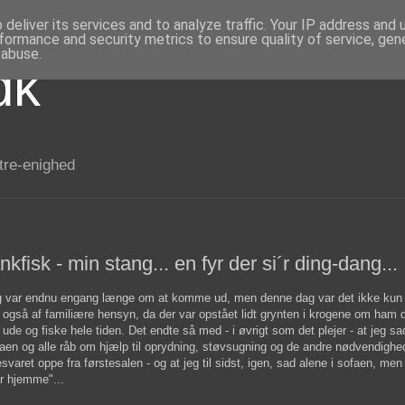
deliver its services and to analyze traffic. Your IP address and
formance and security metrics to ensure quality of service, ge
 abuse.
dk
 tre-enighed
kfisk - min stang... en fyr der si´r ding-dang...
 var endnu engang længe om at komme ud, men denne dag var det ikke kun 
 også af familiære hensyn, da der var opstået lidt grynten i krogene om ham d
 ude og fiske hele tiden. Det endte så med - i øvrigt som det plejer - at jeg sa
aen og alle råb om hjælp til oprydning, støvsugning og de andre nødvendighed
svaret oppe fra førstesalen - og at jeg til sidst, igen, sad alene i sofaen, men
r hjemme"...