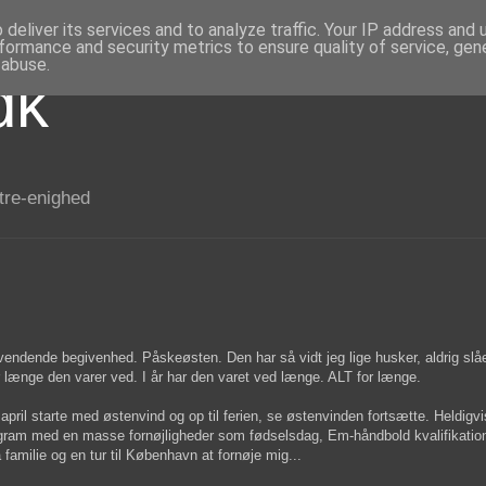
deliver its services and to analyze traffic. Your IP address and
formance and security metrics to ensure quality of service, ge
 abuse.
dk
 tre-enighed
evendende begivenhed. Påskeøsten. Den har så vidt jeg lige husker, aldrig slåe
r længe den varer ved. I år har den varet ved længe. ALT for længe.
pril starte med østenvind og op til ferien, se østenvinden fortsætte. Heldigvi
rogram med en masse fornøjligheder som fødselsdag, Em-håndbold kvalifikatio
familie og en tur til København at fornøje mig...