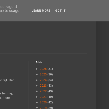
 user-agent
nerate usage
LEARN MORE
GOT IT
Arkiv
►
2026
(31)
►
2025
(36)
t fejl. Den
►
2024
(34)
►
2023
(43)
►
2022
(49)
s for mig,
►
2021
(49)
n, mere
►
2020
(42)
▼
2019
(39)