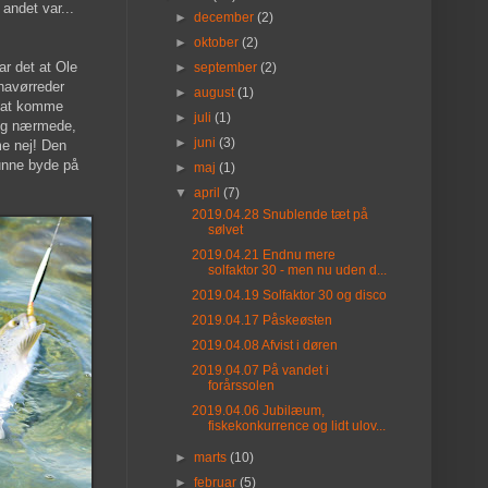
andet var...
►
december
(2)
►
oktober
(2)
ar det at Ole
►
september
(2)
 havørreder
►
august
(1)
r at komme
►
juli
(1)
sig nærmede,
►
juni
(3)
me nej! Den
kunne byde på
►
maj
(1)
▼
april
(7)
2019.04.28 Snublende tæt på
sølvet
2019.04.21 Endnu mere
solfaktor 30 - men nu uden d...
2019.04.19 Solfaktor 30 og disco
2019.04.17 Påskeøsten
2019.04.08 Afvist i døren
2019.04.07 På vandet i
forårssolen
2019.04.06 Jubilæum,
fiskekonkurrence og lidt ulov...
►
marts
(10)
►
februar
(5)