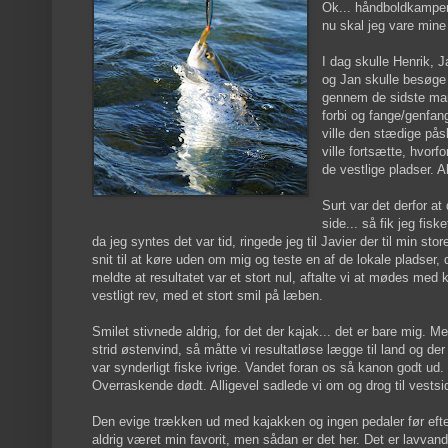
Ok... håndboldkampen 
nu skal jeg vare mine 
I dag skulle Henrik, 
og Jan skulle besøge 
gennem de sidste mang
forbi og fange/genfa
ville den stædige pås
ville fortsætte, hvorf
de vestlige pladser. A
Surt var det derfor at
side... så fik jeg fisk
da jeg syntes det var tid, ringede jeg til Javier der til min st
snit til at køre uden om mig og teste en af de lokale pladser,
meldte at resultatet var et stort nul, aftalte vi at mødes med 
vestligt rev, med et stort smil på læben.
Smilet stivnede aldrig, for det der kajak... det er bare mig. M
strid østenvind, så måtte vi resultatløse lægge til land og d
var synderligt fiske ivrige. Vandet foran os så kanon godt ud. 
Overraskende dødt. Alligevel sadlede vi om og drog til vestsi
Den evige trækken ud med kajakken og ingen pedaler før efter 
aldrig været min favorit, men sådan er det her. Det er lavvan