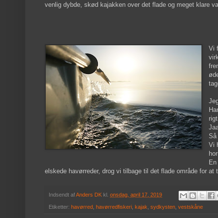
venlig dybde, skød kajakken over det flade og meget klare v
Vi 
vir
fre
øde
tag
Jeg
Han
rig
Jaa
Så 
Vi 
hor
En 
elskede havørreder, drog vi tilbage til det flade område for at
Indsendt af
Anders DK
kl.
onsdag, april 17, 2019
Etiketter:
havørred
,
havørredfiskeri
,
kajak
,
sydkysten
,
vestskåne