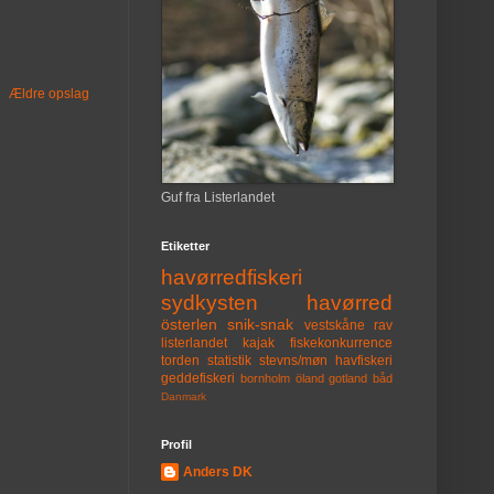
Ældre opslag
Guf fra Listerlandet
Etiketter
havørredfiskeri
sydkysten
havørred
österlen
snik-snak
vestskåne
rav
listerlandet
kajak
fiskekonkurrence
torden
statistik
stevns/møn
havfiskeri
geddefiskeri
bornholm
öland
gotland
båd
Danmark
Profil
Anders DK