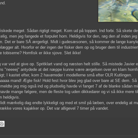
and.
fiskede meget. Sådan rigtigt meget. Kom ud på toppen. Ind forbi. Så skete det
kelig, men jeg fangede et forpulet horn. Heldigvis for den, røg den af inden jeg 
m. Det er bare SÅ ærgerligt. Midt i gudesæsonen, så kommer de lange kanyle
lægger alt. Hvorfor er der ingen der fisker dem op og bruger dem til industrien 
e tobiserne? Hornfisk er ikke sjove. Slet ikke!
 var ved at give op. Spritklart vand og næsten helt stille. Så mistede Javier et
s "neeeej" antydede at det næppe kunne være ærgelsen over en klam hornf
tigt; I kastet efter, kom 2 havørreder i modellerne små efter OLR Kutlingen.
aaaa mand! Ægte fisk! Hold fest hvor blev jeg glad over bare at SE dem. Så f
meldte jeg mig også ind og pludselig havde vi fanget 7 af de blanke sådan mid
havde mange følgere, men de fleste tog uden dikkedarer og vi så ikke mere t
n heldigvis.
lidt mærkelig dag endte lykkeligt og med et smil på læben, over endelig at 
 trække vores kajakker op. Det var alligevel 7 timer på vandet.