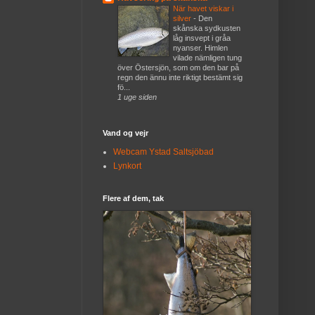
När havet viskar i
silver
-
Den
skånska sydkusten
låg insvept i gråa
nyanser. Himlen
vilade nämligen tung
över Östersjön, som om den bar på
regn den ännu inte riktigt bestämt sig
fö...
1 uge siden
Vand og vejr
Webcam Ystad Saltsjöbad
Lynkort
Flere af dem, tak