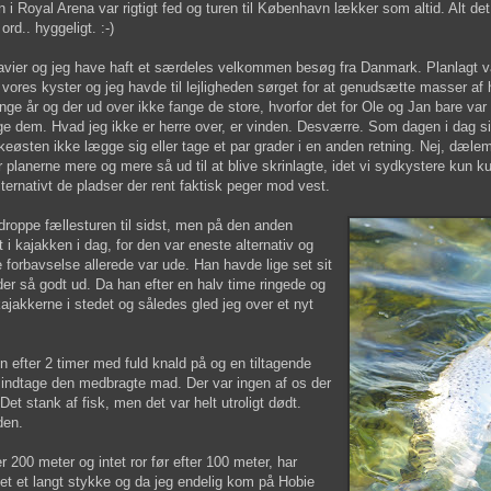
i Royal Arena var rigtigt fed og turen til København lækker som altid. Alt det 
ord.. hyggeligt. :-)
Javier og jeg have haft et særdeles velkommen besøg fra Danmark. Planlagt v
vores kyster og jeg havde til lejligheden sørget for at genudsætte masser af
e år og der ud over ikke fange de store, hvorfor det for Ole og Jan bare va
nge dem. Hvad jeg ikke er herre over, er vinden. Desværre. Som dagen i dag 
keøsten ikke lægge sig eller tage et par grader i en anden retning. Nej, dæle
or planerne mere og mere så ud til at blive skrinlagte, idet vi sydkystere kun 
lternativt de pladser der rent faktisk peger mod vest.
 droppe fællesturen til sidst, men på den anden
et i kajakken i dag, for den var eneste alternativ og
ore forbavselse allerede var ude. Han havde lige set sit
 der så godt ud. Da han efter en halv time ringede og
kajakkerne i stedet og således gled jeg over et nyt
en efter 2 timer med fuld knald på og en tiltagende
er indtage den medbragte mad. Der var ingen af os der
Det stank af fisk, men det var helt utroligt dødt.
den.
200 meter og intet ror før efter 100 meter, har
det et langt stykke og da jeg endelig kom på Hobie