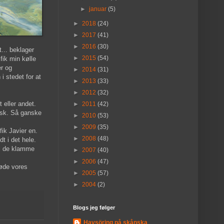
►
januar
(5)
►
2018
(24)
►
2017
(41)
►
2016
(30)
... beklager
►
2015
(54)
fik min kølle
r og
►
2014
(31)
i stedet for at
►
2013
(33)
►
2012
(32)
 eller andet.
►
2011
(42)
isk. Så ganske
►
2010
(53)
►
2009
(35)
ik Javier en.
►
2008
(48)
t i det hele.
il de klamme
►
2007
(40)
►
2006
(47)
møde vores
►
2005
(57)
►
2004
(2)
Blogs jeg følger
Havsöring på skånska