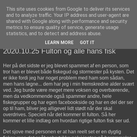
This site uses cookies from Google to deliver its services
fiskedagbog.dk
and to analyze traffic. Your IP address and user-agent are
shared with Google along with performance and security
metrics to ensure quality of service, generate usage
Havørredfiskeri, tordenvejr og rav i (en skøn?) tre-enighed
statistics, and to detect and address abuse.
LEARN MORE
GOT IT
søndag den 25. oktober 2020
2020.10.25 Fulton og alle hans fisk
Her på det sidste er jeg blevet spammet af en person, som
tror han er blevet både fiskegud og stormester på kysten. Det
er ikke fordi jeg har noget problem med ham som sådan,
men hans løgne... dem har jeg i min fremskredne alder svært
ved. Jeg burde være meget mere voksen og overbærende,
men da vedkommende også spammer andre, hele
fiskegrupper og har egen facebookside og har en del der ser
op til ham, bliver jeg alligevel lidt stødt når der skal
overdrives. Specielt når det kommer til fulton. Så her
kommer et lille indlæg om hvordan rigtige fulton fisk ser ud.
Det sjove med personen er at han reelt set er en dygtig