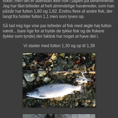
fisker, men det er åbenbart ikke nok i jagten på berømmelse.
Jeg har fået billeder af helt almindelige havørreder, som han
påstår har fulton 1,60 og 1,62. Endnu flere af andre fisk, der
langt fra holder fulton 1,1 men som lyves op.
Så lad mig lige vise par billeder af fisk med ægte høj fulton
værdi... bare lige for at hylde de tykke fisk og de fiskere
(tykke som tynde) der faktisk har noget at have det i.
Vi starter med fulton 1,30 og op til 1,39