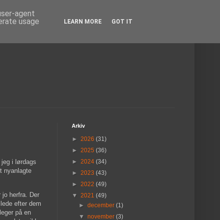
 user-agent
nerate usage
LEARN MORE
GOT IT
Arkiv
►
2026
(31)
►
2025
(36)
 jeg i lørdags
►
2024
(34)
et nyanlagte
►
2023
(43)
►
2022
(49)
jo herfra. Der
▼
2021
(49)
 lede efter dem
►
december
(1)
leger på en
▼
november
(3)