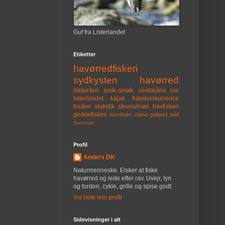
Guf fra Listerlandet
Etiketter
havørredfiskeri
sydkysten
havørred
österlen
snik-snak
vestskåne
rav
listerlandet
kajak
fiskekonkurrence
torden
statistik
stevns/møn
havfiskeri
geddefiskeri
bornholm
öland
gotland
båd
Danmark
Profil
Anders DK
Naturmenneske. Elsker at fiske
havørred og lede efter rav. Uvejr, lyn
og torden, cykle, grille og spise godt
Vis hele min profil
Sidevisninger i alt