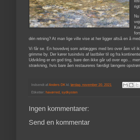
los
rig
Nu 
vej
Kom
for
dén retning? At man lige ville vise at her ligger altså en å m
Vi får se. En hovedvej som anlægges med bro over åen vil ikke 
grimme by. Der kører tusindvis af lastbiler til og fra kontin
Udvikling er en god ting, bare den ikke går ud over ego... me
strækning, hvis bare åen restaureres færdigt længere opstrø
Indsendt af
Anders DK
kl.
lørdag, november 20, 2021
Etiketter:
havørred
,
sydkysten
Ingen kommentarer:
Send en kommentar