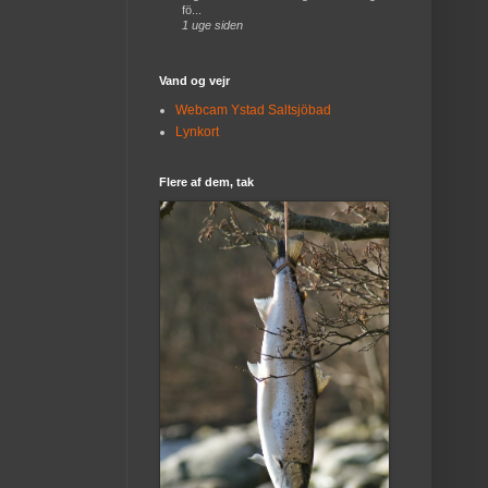
fö...
1 uge siden
Vand og vejr
Webcam Ystad Saltsjöbad
Lynkort
Flere af dem, tak