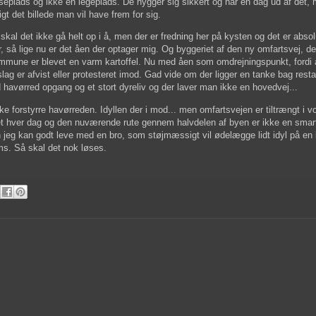
seplads og ikke en legeplads. De hygger sig sikkert og har en dag ud af det, 
tigt det billede man vil have frem for sig.
skal det ikke gå helt op i å, men der er fredning her på kysten og det er absol
r, så lige nu er det åen der optager mig. Og byggeriet af den ny omfartsvej, de
mune er blevet en varm kartoffel. Nu med åen som omdrejningspunkt, fordi a
slag er afvist eller protesteret imod. Gad vide om der ligger en tanke bag resta
ed havørred opgang og et stort dyreliv og der laver man ikke en hovedvej...
forstyrre havørreden. Idyllen der i mod... men omfartsvejen er tiltrængt i vor
entet hver dag og den nuværende rute gennem halvdelen af byen er ikke en smar
n jeg kan godt leve med en bro, som støjmæssigt vil ødelægge lidt idyl på en 
ms. Så skal det nok løses.