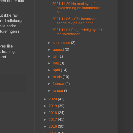
men det er ikke
2021.11.20 Nu med syn af
havørred og en kommende
n...
ut ikke rav
2021.11.06 + 07 Havørreden
r i Trelleborgs
sagde tak på den rigtig...
lle andre
2021.11.01 En glædelig nyhed
tureringen i
for havørreden
►
september
(2)
es lille
►
august
(3)
t løsning.
►
juli
(1)
kort
►
maj
(3)
►
april
(14)
►
marts
(10)
►
februar
(4)
►
januar
(8)
►
2020
(42)
►
2019
(39)
►
2018
(24)
►
2017
(41)
►
2016
(30)