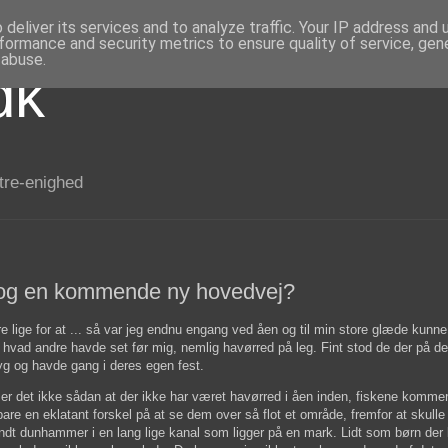
deliver its services and to analyze traffic. Your IP address and
formance and security metrics to ensure quality of service, ge
 abuse.
dk
 tre-enighed
 og en kommende ny hovedvej?
e lige for at ... så var jeg endnu engang ved åen og til min store glæde kunne
 hvad andre havde set før mig, nemlig havørred på leg. Fint stod de der på d
yg og havde gang i deres egen fest.
er det ikke sådan at der ikke har været havørred i åen inden, fiskene kommer 
bare en eklatant forskel på at se dem over så flot et område, fremfor at skulle
ndt dunhammer i en lang lige kanal som ligger på en mark. Lidt som børn der 