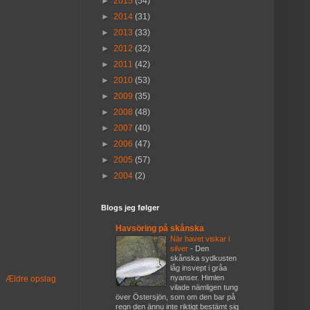
►
2015
(54)
►
2014
(31)
►
2013
(33)
►
2012
(32)
►
2011
(42)
►
2010
(53)
►
2009
(35)
►
2008
(48)
►
2007
(40)
►
2006
(47)
►
2005
(57)
►
2004
(2)
Blogs jeg følger
Havsöring på skånska
När havet viskar i
silver
-
Den
skånska sydkusten
låg insvept i gråa
nyanser. Himlen
Ældre opslag
vilade nämligen tung
över Östersjön, som om den bar på
regn den ännu inte riktigt bestämt sig