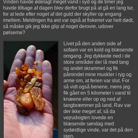
Vinden havde ødelagt meget vand i syd og de timer jeg
havde tilbage af dagen blev derfor brugt på at gå en lang tur,
for at lede efter noget af det guld der skyller op engang
imellem. Meldingen fra øst var også at fiskeriet var helt dødt,
så måske gik jeg ikke glip af noget derovre, udover
pølserne?
Livet på den anden side af
sofaen var en kold og blæsende
omgang. Jeg dykkede ned i de
store områder der lå med tang
og andet skrammel og fik
påmindet mine muskler i ryg og
arme om, at ferien var slut. For
så vidt også benene, mens jeg
fik gået en 5 kilometer i vand til
knæene eller op og ned af
tangbræmmer på land. Rav var
der ikke meget af, så da
vejrudsigten lovede en
blæsende søndag med
sydøstlige vinde, var det på den
igen.