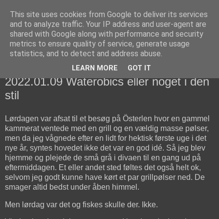
This site uses cookies from Google to deliver its services
fiskedagbog.dk
and to analyze traffic. Your IP address and user-agent are
shared with Google along with performance and security
metrics to ensure quality of service, generate usage
Havørredfiskeri, tordenvejr og rav i (en skøn?) tre-enighed
statistics, and to detect and address abuse.
LEARN MORE
GOT IT
søndag den 9. januar 2022
2022.01.09 Waterobics eller noget i den
stil
Lørdagen var afsat til et besøg på Österlen hvor en gammel
kammerat ventede med en grill og en vældig masse pølser,
men da jeg vågnede efter en lidt for hektisk første uge i det
nye år, syntes hovedet ikke det var en god idé. Så jeg blev
hjemme og plejede de små grå i divaen til en gang ud på
eftermiddagen. Et eller andet sted føltes det også helt ok,
selvom jeg godt kunne have kørt et par grillpølser ned. De
smager altid bedst under åben himmel.
Men lørdag var det og fiskes skulle der. Ikke.