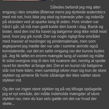
Således befandt jeg mig atter
engang i den smukke Østersø mens jeg dyrkede waterobics
med mit net, hvis ikke jeg stod og trænede yder- og inderlår
på stranden ved at sparke tang til siden. Hvis vinden var
hård i går, så må man godt kalde den barsk i dag. Barsk og
bister, stod den ind fra havet og bølgerne slog ikke mildt mod
land, hvor jeg gik rundt. Der var nogle rigtigt fine områder
med masser af muslinger og pindemateriale, men som
ægteparret jeg mødte der var ude i samme ærinde også
konstaterede, var det en sølle omgang rav der kunne bydes
på. Jeg fik løftet en enorm mængde tang af vandet og måtte
til sidst overgive mig til den lidt sværere del, nemlig at spotte
ravet for derefter at fange det. Det er en kunst når bølgerne
slår ind hele tiden, men samtidigt sikrer man sig kun de store
stykker og armene får hvile sålænge der ikke vælter store
stykker ind.
Og der var ingen store stykker og på vej tilbage opdagede
jeg et nyt område, der måtte indeholde mængder af store
stykker rav, men du kan selv gætte om det var hvad der
skete...