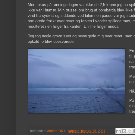
Men fokus på lønningsdagen var ikke de 2,5 krone jeg nu spil
ikke var i humør. Min trussel om brug af bombarda blev ikke før
vind fra sydøst og siddende ved bilen i en pause var jeg stadi
brækkede frækt over revet og farven i vandet spillede max, 
resulteret i en følger fra kanten. En lille følger endda.
Jeg tog nogle grove søer og bevægede mig over revet, men det 
opkald forblev ubesvarede.
En 
til
sam
træ
Men
and
Nå
På 
rul
træ
Indsendt af
Anders DK
kl.
søndag, februar 25, 2024