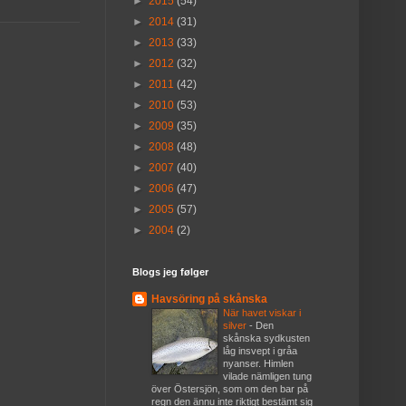
►
2015
(54)
►
2014
(31)
►
2013
(33)
►
2012
(32)
►
2011
(42)
►
2010
(53)
►
2009
(35)
►
2008
(48)
►
2007
(40)
►
2006
(47)
►
2005
(57)
►
2004
(2)
Blogs jeg følger
Havsöring på skånska
När havet viskar i
silver
-
Den
skånska sydkusten
låg insvept i gråa
nyanser. Himlen
vilade nämligen tung
över Östersjön, som om den bar på
regn den ännu inte riktigt bestämt sig