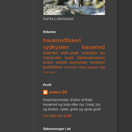
Guf fra Listerlandet
Etiketter
havørredfiskeri
sydkysten
havørred
österlen
snik-snak
vestskåne
rav
listerlandet
kajak
fiskekonkurrence
torden
statistik
stevns/møn
havfiskeri
geddefiskeri
bornholm
öland
gotland
båd
Danmark
Profil
Anders DK
Naturmenneske. Elsker at fiske
havørred og lede efter rav. Uvejr, lyn
og torden, cykle, grille og spise godt
Vis hele min profil
Sidevisninger i alt