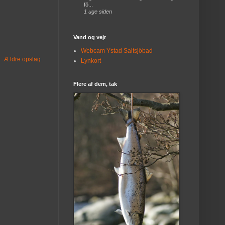
fö...
1 uge siden
Vand og vejr
Webcam Ystad Saltsjöbad
Ældre opslag
Lynkort
Flere af dem, tak