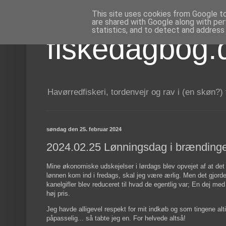
This site uses cookies from Google to 
are shared with Google along with per
statistics, and to detect and address
fiskedagbog.
Havørredfiskeri, tordenvejr og rav i (en skøn?)
søndag den 25. februar 2024
2024.02.25 Lønningsdag i brænding
Mine økonomiske udskejelser i lørdags blev opvejet af at det 
lønnen kom ind i fredags, skal jeg være ærlig. Men det gjo
kanelgifler blev reduceret til hvad de egentlig var; En dej med l
høj pris.
Jeg havde alligevel respekt for mit indkøb og som tingene alt
påpasselig... så tabte jeg en. For helvede altså!