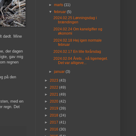
►
marts
(11)
▼
februar
(5)
2024.02.25 Lønningsdag i
brændingen
2024.02.24 Om kanelgifler og
økonomi
lt dødt. Mine
2024.02.18 Hej igen normale
februar
ime, der dagen
2024.02.17 En lille forårsdag
sigte, gav mig
2024.02.04 Årets... nå ligemeget.
 som regnen
Det var alligeve...
►
januar
(3)
 og på den
►
2023
(43)
►
2022
(49)
►
2021
(49)
ysten, med en
►
2020
(42)
er regn. Det
►
2019
(39)
►
2018
(24)
►
2017
(41)
►
2016
(30)