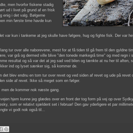
dte, men hvorfor fiskene stadig
t ud i livet på grund af en frisk
g enig i det valg. Bølgerne
men min første time havde kun
var kun i tankerne at jeg skulle have følgere, hug og fighte fisk. Der var he
lang tur over alle naborevene, mest for at få tiden til gå frem til den gyldne t
 ære, var grå og dermed ville blive "den tonede mørkegrå time" og med regn i 
me resultat og så var det at jeg sad ved bilen og tænkte at nu her til aften,
kker ind og lyset sænker sig, så kommer de.
 det blev endnu en tom tur over revet og ved siden af revet og ude på revet
en side af revet. Ikke så meget som en følger.
, men de kommer nok næste gang.
vejen hjem kunne jeg glædes over en front der tog form på vej op over Sydk
lesky, som er relativt sjældent set i februar! Den gav yderligere et par millimet
ngte vi godt nok også til...