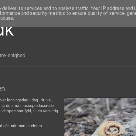
deliver its services and to analyze traffic. Your IP address and
formance and security metrics to ensure quality of service, ge
 abuse.
dk
 tre-enighed
en
var lønningsdag i dag. Nu vel,
rde at de små masseproducerede
idt sparsomt fyld, til en vanvittig
id går, når man er ekstra