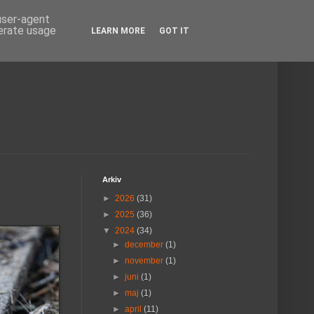
 user-agent
nerate usage
LEARN MORE
GOT IT
Arkiv
►
2026
(31)
►
2025
(36)
▼
2024
(34)
►
december
(1)
►
november
(1)
►
juni
(1)
►
maj
(1)
►
april
(11)