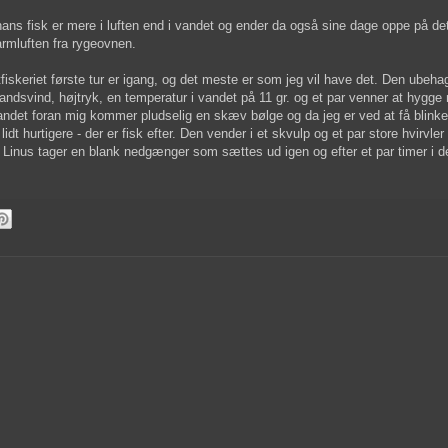
ans fisk er mere i luften end i vandet og ender da også sine dage oppe på det
armluften fra rygeovnen.
fiskeriet første tur er igang, og det meste er som jeg vil have det. Den ubehag
landsvind, højtryk, en temperatur i vandet på 11 gr. og et par venner at hygge
andet foran mig kommer pludselig en skæv bølge og da jeg er ved at få blinke
 lidt hurtigere - der er fisk efter. Den vender i et skvulp og et par store hvirvle
en. Linus tager en blank nedgænger som sættes ud igen og efter et par timer i