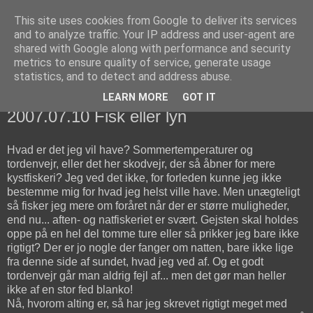
This site uses cookies from Google to deliver its services
fiskedagbog.dk
and to analyze traffic. Your IP address and user-agent are
shared with Google along with performance and security
metrics to ensure quality of service, generate usage
Havørredfiskeri, tordenvejr og rav i (en skøn?) tre-enighed
statistics, and to detect and address abuse.
LEARN MORE
GOT IT
tirsdag den 10. juli 2007
2007.07.10 Fisk eller lyn
Hvad er det jeg vil have? Sommertemperaturer og
tordenvejr, eller det her skodvejr, der så åbner for mere
kystfiskeri? Jeg ved det ikke, for forleden kunne jeg ikke
bestemme mig for hvad jeg helst ville have. Men unægteligt
så fisker jeg mere om foråret når der er større muligheder,
end nu... aften- og natfiskeriet er svært. Gejsten skal holdes
oppe på en hel del tomme ture eller så prikker jeg bare ikke
rigtigt? Der er jo nogle der fanger om natten, bare ikke lige
fra denne side af sundet, hvad jeg ved af. Og et godt
tordenvejr går man aldrig fejl af... men det gør man heller
ikke af en stor fed blanko!
Nå, hvorom alting er, så har jeg skrevet rigtigt meget med