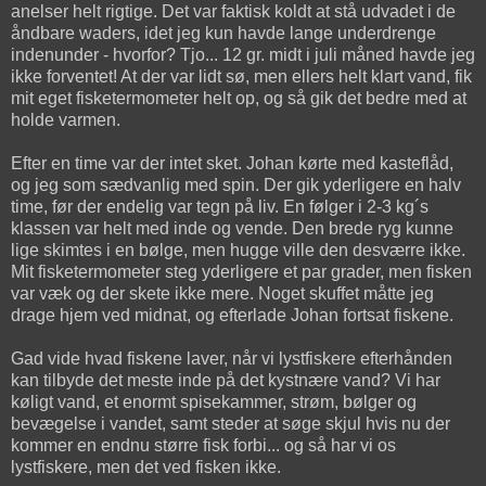
anelser helt rigtige. Det var faktisk koldt at stå udvadet i de
åndbare waders, idet jeg kun havde lange underdrenge
indenunder - hvorfor? Tjo... 12 gr. midt i juli måned havde jeg
ikke forventet! At der var lidt sø, men ellers helt klart vand, fik
mit eget fisketermometer helt op, og så gik det bedre med at
holde varmen.
Efter en time var der intet sket. Johan kørte med kasteflåd,
og jeg som sædvanlig med spin. Der gik yderligere en halv
time, før der endelig var tegn på liv. En følger i 2-3 kg´s
klassen var helt med inde og vende. Den brede ryg kunne
lige skimtes i en bølge, men hugge ville den desværre ikke.
Mit fisketermometer steg yderligere et par grader, men fisken
var væk og der skete ikke mere. Noget skuffet måtte jeg
drage hjem ved midnat, og efterlade Johan fortsat fiskene.
Gad vide hvad fiskene laver, når vi lystfiskere efterhånden
kan tilbyde det meste inde på det kystnære vand? Vi har
køligt vand, et enormt spisekammer, strøm, bølger og
bevægelse i vandet, samt steder at søge skjul hvis nu der
kommer en endnu større fisk forbi... og så har vi os
lystfiskere, men det ved fisken ikke.