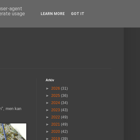
 user-agent
nerate usage
LEARN MORE
GOT IT
Arkiv
►
2026
(31)
►
2025
(36)
►
2024
(34)
en", men kan
►
2023
(43)
►
2022
(49)
►
2021
(49)
►
2020
(42)
►
2019
(39)