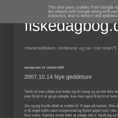
This site uses cookies from Google to 
are shared with Google along with per
statistics, and to detect and address
fiskedagbog.
Havørredfiskeri, tordenvejr og rav i (en skøn?)
søndag den 14. oktober 2007
2007.10.14 Nye geddeture
Tænk at man sådan kan købe sig en stang og så slet ikke bru
man få tid til at gå på arbejde, kan man også få tid til at fiske -
Jim og jeg havde aftalt at mødes kl. 8 oppe på tanken. Ikke
vi få noget kaffe samt morgenmad og flyttet grejet over i den e
hver vores. Ganske smart træk at vælge Jim´s, fandt jeg ud