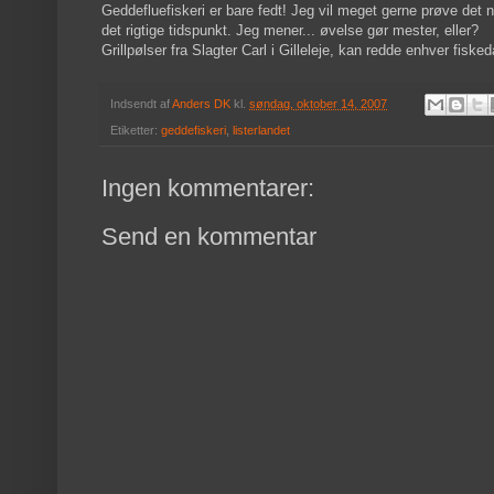
Geddefluefiskeri er bare fedt! Jeg vil meget gerne prøve det 
det rigtige tidspunkt. Jeg mener... øvelse gør mester, eller?
Grillpølser fra Slagter Carl i Gilleleje, kan redde enhver fisked
Indsendt af
Anders DK
kl.
søndag, oktober 14, 2007
Etiketter:
geddefiskeri
,
listerlandet
Ingen kommentarer:
Send en kommentar