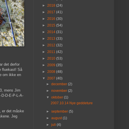
►
2018
(24)
►
2017
(41)
►
2016
(30)
►
2015
(54)
►
2014
(31)
►
2013
(33)
►
2012
(32)
►
2011
(42)
►
2010
(53)
r det derfor
►
2009
(35)
e fluekast! Så
►
2008
(48)
me om ikke en
▼
2007
(40)
►
december
(2)
 3, mens Jim
►
november
(2)
-E-D-D-E-P-L-A-
▼
oktober
(1)
2007.10.14 Nye geddeture
j, er det måske
►
september
(5)
iskene. Jeg
►
august
(1)
►
juli
(4)