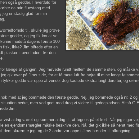
 men også gedder. I hvertfald for
 købte da min fluestang med
 jeg er stadig glad for min
ag.
ørredforhold til, skulle jeg prøve
tore gedder, og jeg fik lov at se
et kunne modstå dagens første 100
 fisk, ikke? Jim piftede efter en
dt plasken i overfladen, før den
e.
ds for længe af gangen. Jeg møvede rundt mellem de samme sten, og måske va
jeg gik over på Jims side, for at få mere luft fra højre til mine lange følsomm
n tykker gedde var oppe at vende. Jeg kastede ekstra langt derefter, og sør
Ikke nok med at jeg bommede den første gedde. Nej, jeg bommede også nr. 2 og
in situation bedre, men ved godt mod drog vi videre til geddepladsen. Altså G
erede Jim.
ar vist aldrig været og kommer aldrig til, at tegnes på et kort. Når jeg siger ve
r" ville en ejendomsmægler måske beskrive den. Nå, det gik ikke så nemt med f
f dem skræmte jeg, og de 2 andre var oppe i Jims hænder til afkrogning.