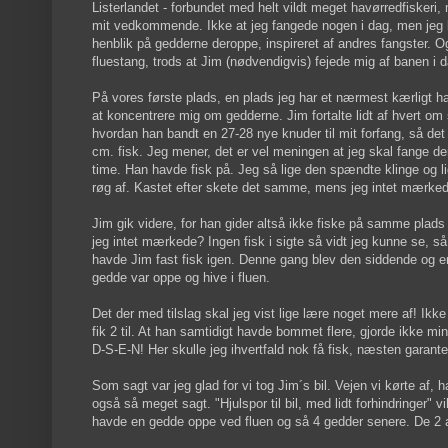
Listerlandet - forbundet med helt vildt meget havørredfiskeri,
mit vedkommende. Ikke at jeg fangede nogen i dag, men jeg
henblik på gedderne deroppe, inspireret af andres fangster. Og
fluestang, trods at Jim (nødvendigvis) fejede mig af banen i d
På vores første plads, en plads jeg har et nærmest kærligt hav
at koncentrere mig om gedderne. Jim fortalte lidt af hvert om s
hvordan han bandt en 27-28 nye knuder til mit forfang, så d
cm. fisk. Jeg mener, det er vel meningen at jeg skal fange den
time. Han havde fisk på. Jeg så lige den spændte klinge og li
røg af. Kastet efter skete det samme, mens jeg intet mærked
Jim gik videre, for han gider altså ikke fiske på samme pla
jeg intet mærkede? Ingen fisk i sigte så vidt jeg kunne se, så 
havde Jim fast fisk igen. Denne gang blev den siddende og e
gedde var oppe og hive i fluen.
Det der med tilslag skal jeg vist lige lære noget mere af! 
fik 2 til. At han samtidigt havde bommet flere, gjorde ikke m
D-S-E-N! Her skulle jeg ihvertfald nok få fisk, næsten garant
Som sagt var jeg glad for vi tog Jim´s bil. Vejen vi kørte af, h
også så meget sagt. "Hjulspor til bil, med lidt forhindringe
havde en gedde oppe ved fluen og så 4 gedder senere. De 2 a