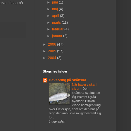
►
juni
(1)
ive tilslag på
►
maj
(4)
►
april
(3)
►
marts
(11)
►
februar
(4)
►
januar
(2)
►
2006
(47)
►
2005
(57)
►
2004
(2)
Blogs jeg følger
Havsöring på skånska
När havet viskar i
silver
-
Den
skånska sydkusten
låg insvept i gråa
nyanser. Himlen
vilade nämligen tung
över Östersjön, som om den bar på
regn den ännu inte riktigt bestämt sig
fö...
1 uge siden