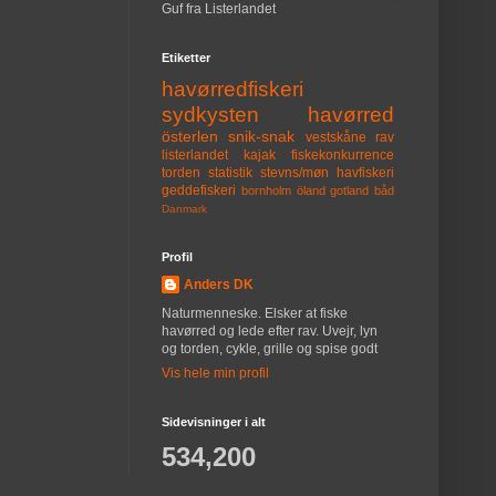
Guf fra Listerlandet
Etiketter
havørredfiskeri
sydkysten
havørred
österlen
snik-snak
vestskåne
rav
listerlandet
kajak
fiskekonkurrence
torden
statistik
stevns/møn
havfiskeri
geddefiskeri
bornholm
öland
gotland
båd
Danmark
Profil
Anders DK
Naturmenneske. Elsker at fiske
havørred og lede efter rav. Uvejr, lyn
og torden, cykle, grille og spise godt
Vis hele min profil
Sidevisninger i alt
534,200