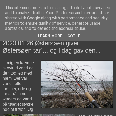
This site uses cookies from Google to deliver its services
fiskedagbog.dk
and to analyze traffic. Your IP address and user-agent are
shared with Google along with performance and security
metrics to ensure quality of service, generate usage
Havørredfiskeri, tordenvejr og rav i (en skøn?) tre-enighed
statistics, and to detect and address abuse.
LEARN MORE
GOT IT
søndag den 26. januar 2020
2020.01.26 Østersøen giver -
Østersøen tar´... og i dag gav den...
... mig en kæmpe
skovfuld vand og
den tog jeg med
hjem. Der var
vand i alle
lommer, ude og
inde på mine
waders og vand
på tøjet et stykke
ned af trøjen. Og