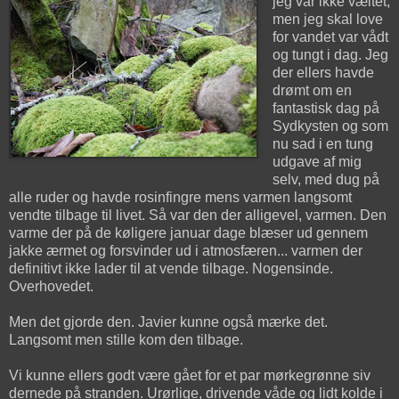
jeg var ikke væltet,
men jeg skal love
for vandet var vådt
og tungt i dag. Jeg
der ellers havde
drømt om en
fantastisk dag på
Sydkysten og som
nu sad i en tung
udgave af mig
selv, med dug på
alle ruder og havde rosinfingre mens varmen langsomt
vendte tilbage til livet. Så var den der alligevel, varmen. Den
varme der på de køligere januar dage blæser ud gennem
jakke ærmet og forsvinder ud i atmosfæren... varmen der
definitivt ikke lader til at vende tilbage. Nogensinde.
Overhovedet.
Men det gjorde den. Javier kunne også mærke det.
Langsomt men stille kom den tilbage.
Vi kunne ellers godt være gået for et par mørkegrønne siv
dernede på stranden. Urørlige, drivende våde og lidt kolde i