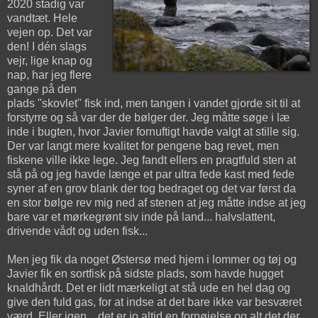
2020 stadig var
vandtæt. Hele
vejen op. Det var
den! I dén slags
vejr, lige knap og
nap, har jeg flere
gange på den
plads "skovlet" fisk ind, men tangen i vandet gjorde sit til at
forstyrre og så var der de bølger der. Jeg måtte søge i læ
inde i bugten, hvor Javier fornuftigt havde valgt at stille sig.
Der var langt mere kvalitet for pengene bag revet, men
fiskene ville ikke lege. Jeg fandt ellers en pragtfuld sten at
stå på og jeg havde længe et par ultra fede kast med fede
syner af en grov blank der tog bedraget og det var først da
en stor bølge rev mig ned af stenen at jeg måtte indse at jeg
bare var et mørkegrønt siv inde på land... halvslattent,
drivende vådt og uden fisk...
Men jeg fik da noget Østersø med hjem i lommer og tøj og
Javier fik en sortfisk på sidste plads, som havde hugget
knaldhårdt. Det er lidt mærkeligt at stå ude en hel dag og
give den fuld gas, for at indse at det bare ikke var besværet
værd. Eller igen... det er jo altid en fornøjelse og alt det der,