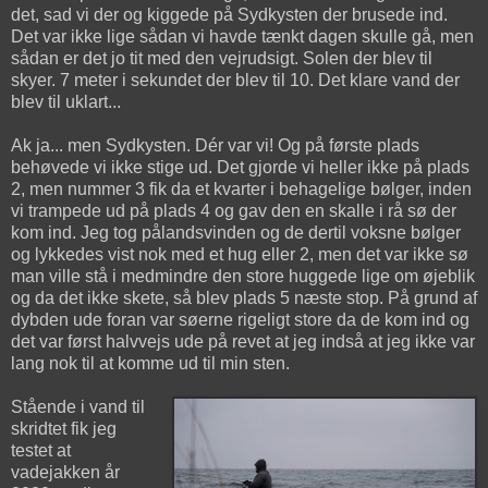
det, sad vi der og kiggede på Sydkysten der brusede ind.
Det var ikke lige sådan vi havde tænkt dagen skulle gå, men
sådan er det jo tit med den vejrudsigt. Solen der blev til
skyer. 7 meter i sekundet der blev til 10. Det klare vand der
blev til uklart...
Ak ja... men Sydkysten. Dér var vi! Og på første plads
behøvede vi ikke stige ud. Det gjorde vi heller ikke på plads
2, men nummer 3 fik da et kvarter i behagelige bølger, inden
vi trampede ud på plads 4 og gav den en skalle i rå sø der
kom ind. Jeg tog pålandsvinden og de dertil voksne bølger
og lykkedes vist nok med et hug eller 2, men det var ikke sø
man ville stå i medmindre den store huggede lige om øjeblik
og da det ikke skete, så blev plads 5 næste stop. På grund af
dybden ude foran var søerne rigeligt store da de kom ind og
det var først halvvejs ude på revet at jeg indså at jeg ikke var
lang nok til at komme ud til min sten.
Stående i vand til
skridtet fik jeg
testet at
vadejakken år