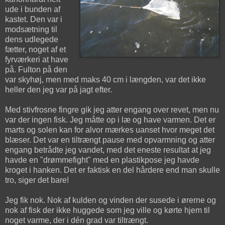
ude i bunden af
kastet. Den var i
modsætning til
dens udlegede
fætter, noget af et
fyrværkeri at have
på. Fulton på den
var skyhøj, men med maks 40 cm i længden, var det ikke
heller den jeg var på jagt efter.
Med stivfrosne fingre gik jeg atter engang over revet, men nu
var der ingen fisk. Jeg måtte op i læ og have varmen. Det er
marts og solen kan for alvor mærkes uanset hvor meget det
blæser. Det var en tiltrængt pause med opvarmning og atter
engang betrådte jeg vandet, med det eneste resultat at jeg
havde en "drømmefight" med en plastikpose jeg havde
kroget i hanken. Det er faktisk en del hårdere end man skulle
tro, siger det bare!
Jeg fik nok. Nok af kulden og vinden der susede i ørerne og
nok af fisk der ikke huggede som jeg ville og kørte hjem til
noget varme, der i dén grad var tiltrængt.