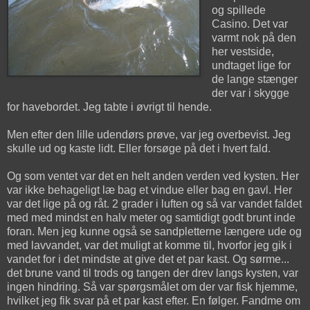
og spillede
Casino. Det var
varmt nok på den
her vestside,
undtaget lige for
de lange stænger
der var i skygge
for havebordet. Jeg tabte i øvrigt til hende.
Men efter den lille udendørs prøve, var jeg overbevist. Jeg
skulle ud og kaste lidt. Eller forsøge på det i hvert fald.
Og som ventet var det en helt anden verden ved kysten. Her
var ikke behageligt læ bag et vindue eller bag en gavl. Her
var det lige på og råt. 2 grader i luften og så var vandet faldet
med med mindst en halv meter og samtidigt godt brunt inde
foran. Men jeg kunne også se sandpletterne længere ude og
med lavvandet, var det muligt at komme til, hvorfor jeg gik i
vandet for i det mindste at give det et par kast. Og sørme...
det brune vand til trods og tangen der drev langs kysten, var
ingen hindring. Så var spørgsmålet om der var fisk hjemme,
hvilket jeg fik svar på et par kast efter. En følger. Fandme om