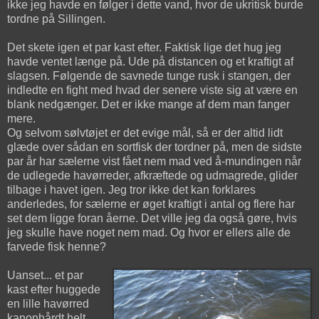
ikke jeg havde en følger i dette vand, hvor de ukritisk burde
tordne på Sillingen.
Det skete igen et par kast efter. Faktisk lige det hug jeg
havde ventet længe på. Ude på distancen og et kraftigt af
slagsen. Følgende de savnede tunge rusk i stangen, der
indledte en fight med hvad der senere viste sig at være en
blank nedgænger. Det er ikke mange af dem man fanger
mere.
Og selvom sølvtøjet er det evige mål, så er der altid lidt
glæde over sådan en sortfisk der tordner på, men de sidste
par år har sælerne vist fået nem mad ved å-mundingen når
de udlegede havørreder, afkræftede og udmagrede, glider
tilbage i havet igen. Jeg tror ikke det kan forklares
anderledes, for sælerne er øget kraftigt i antal og flere har
set dem ligge foran åerne. Det ville jeg da også gøre, hvis
jeg skulle have noget nem mad. Og hvor er ellers alle de
farvede fisk henne?
Uanset... et par
kast efter huggede
en lille havørred
kanonhårdt helt