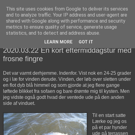
This site uses cookies from Google to deliver its services
fiskedagbog.dk
and to analyze traffic. Your IP address and user-agent are
shared with Google along with performance and security
metrics to ensure quality of service, generate usage
Havørredfiskeri, tordenvejr og rav i (en skøn?) tre-enighed
statistics, and to detect and address abuse.
LEARN MORE
GOT IT
søndag den 22. marts 2020
2020.03.22 En kort eftermiddagstur med
frosne fingre
Det var varmt derhjemme. Indenfor. Vist nok en 24-25 grader
og i læ for vinden derude. Vinden, der løb over sletten under
en flot dyb blå himmel og som gjorde at jeg flere gange
løftede blikket fra sofaen og bare drømte mig til kysten. Men
jeg vidste også godt hvad der ventede ude på den anden
side af vinduet.
Til en start satte
Lærke og jeg os
på et par hynder
ude på terrassen