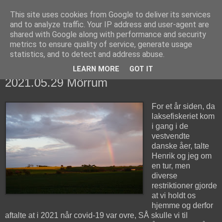
This site uses cookies from Google to deliver its services
fiskedagbog.dk
and to analyze traffic. Your IP address and user-agent are
shared with Google along with performance and security
metrics to ensure quality of service, generate usage
Havørredfiskeri, tordenvejr og rav i (en skøn?) tre-enighed
statistics, and to detect and address abuse.
LEARN MORE
GOT IT
søndag den 30. maj 2021
2021.05.29 Mörrum
For et år siden, da
laksefiskeriet kom
i gang i de
vestvendte
danske åer, talte
Henrik og jeg om
en tur, men
diverse
restriktioner gjorde
at vi holdt os
hjemme og derfor
aftalte at i 2021 når covid-19 var ovre, SÅ skulle vi til