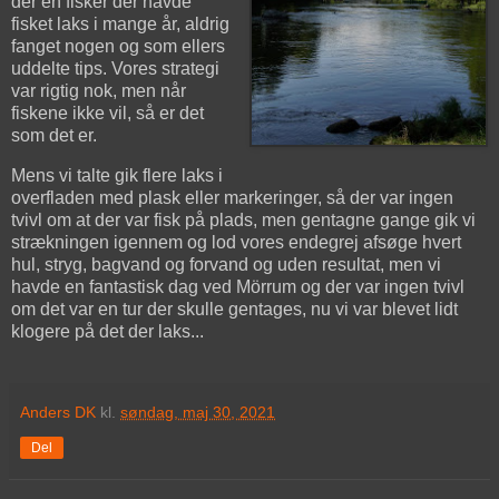
der en fisker der havde
fisket laks i mange år, aldrig
fanget nogen og som ellers
uddelte tips. Vores strategi
var rigtig nok, men når
fiskene ikke vil, så er det
som det er.
Mens vi talte gik flere laks i
overfladen med plask eller markeringer, så der var ingen
tvivl om at der var fisk på plads, men gentagne gange gik vi
strækningen igennem og lod vores endegrej afsøge hvert
hul, stryg, bagvand og forvand og uden resultat, men vi
havde en fantastisk dag ved Mörrum og der var ingen tvivl
om det var en tur der skulle gentages, nu vi var blevet lidt
klogere på det der laks...
Anders DK
kl.
søndag, maj 30, 2021
Del