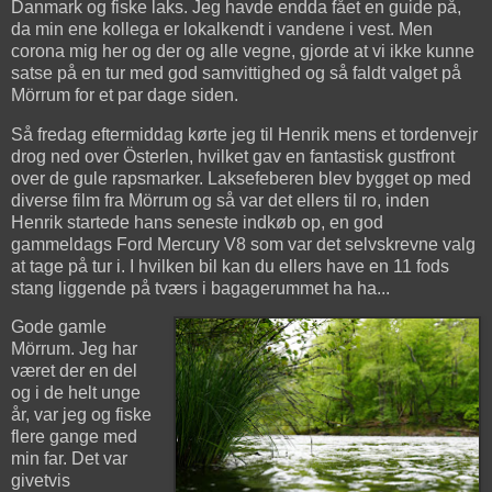
Danmark og fiske laks. Jeg havde endda fået en guide på,
da min ene kollega er lokalkendt i vandene i vest. Men
corona mig her og der og alle vegne, gjorde at vi ikke kunne
satse på en tur med god samvittighed og så faldt valget på
Mörrum for et par dage siden.
Så fredag eftermiddag kørte jeg til Henrik mens et tordenvejr
drog ned over Österlen, hvilket gav en fantastisk gustfront
over de gule rapsmarker. Laksefeberen blev bygget op med
diverse film fra Mörrum og så var det ellers til ro, inden
Henrik startede hans seneste indkøb op, en god
gammeldags Ford Mercury V8 som var det selvskrevne valg
at tage på tur i. I hvilken bil kan du ellers have en 11 fods
stang liggende på tværs i bagagerummet ha ha...
Gode gamle
Mörrum. Jeg har
været der en del
og i de helt unge
år, var jeg og fiske
flere gange med
min far. Det var
givetvis