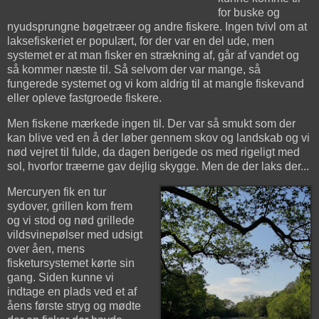
for buske og
nyudsprungne bøgetræer og andre fiskere. Ingen tvivl om at
laksefiskeriet er populært, for der var en del ude, men
systemet er at man fisker en strækning af, går af vandet og
så kommer næste til. Så selvom der var mange, så
fungerede systemet og vi kom aldrig til at mangle fiskevand
eller opleve fastgroede fiskere.
Men fiskene mærkede ingen til. Der var så smukt som der
kan blive ved en å der løber gennem skov og landskab og vi
nød vejret til fulde, da dagen berigede os med rigeligt med
sol, hvorfor træerne gav dejlig skygge. Men de der laks der...
Mercuryen fik en tur
sydover, grillen kom frem
og vi stod og nød grillede
vildsvinepølser med udsigt
over åen, mens
fisketursystemet kørte sin
gang. Siden kunne vi
indtage en plads ved et af
åens første stryg og mødte