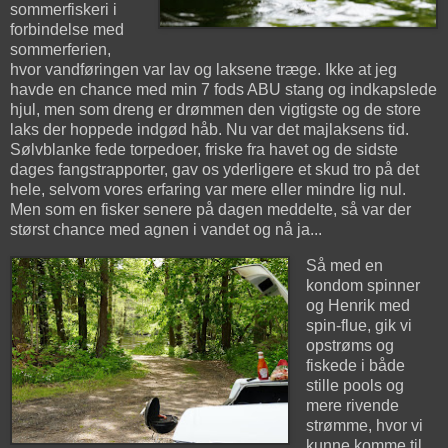
sommerfiskeri i
forbindelse med
sommerferien,
hvor vandføringen var lav og laksene træge. Ikke at jeg
havde en chance med min 7 fods ABU stang og indkapslede
hjul, men som dreng er drømmen den vigtigste og de store
laks der hoppede indgød håb. Nu var det majlaksens tid.
Sølvblanke fede torpedoer, friske fra havet og de sidste
dages fangstrapporter, gav os yderligere et skud tro på det
hele, selvom vores erfaring var mere eller mindre lig nul.
Men som en fisker senere på dagen meddelte, så var der
størst chance med agnen i vandet og nå ja...
Så med en
kondom spinner
og Henrik med
spin-flue, gik vi
opstrøms og
fiskede i både
stille pools og
mere rivende
strømme, hvor vi
kunne komme til