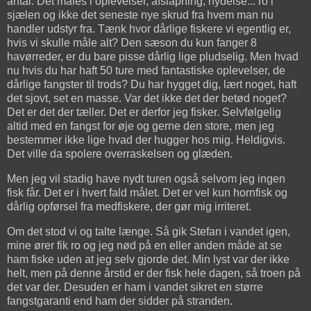
antal. Det måles i oplevelser, afslapning, nydelse... ro i
sjælen og ikke det seneste nye skrud fra hvem man nu
handler udstyr fra. Tænk hvor dårlige fiskere vi egentlig er,
hvis vi skulle måle alt? Den sæson du kun fanger 8
havørreder, er du bare pisse dårlig lige pludselig. Men hvad
nu hvis du har haft 50 ture med fantastiske oplevelser, de
dårlige fangster til trods? Du har hygget dig, lært noget, haft
det sjovt, set en masse. Var det ikke det der betød noget?
Det er det der tæller. Det er derfor jeg fisker. Selvfølgelig
altid med en fangst for øje og gerne den store, men jeg
bestemmer ikke lige hvad der hugger hos mig. Heldigvis.
Det ville da spolere overraskelsen og glæden.
Men jeg vil stadig have nydt turen også selvom jeg ingen
fisk får. Det er i hvert fald målet. Det er vel kun hornfisk og
dårlig opførsel fra medfiskere, der gør mig irriteret.
Om det stod vi og talte længe. Så gik Stefan i vandet igen,
mine ører fik ro og jeg nød på en eller anden måde at se
ham fiske uden at jeg selv gjorde det. Min lyst var der ikke
helt, men på denne årstid er der fisk hele dagen, så troen på
det var der. Desuden er ham i vandet sikret en større
fangstgaranti end ham der sidder på stranden.