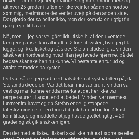
boven. For de høje temperaturer steg bare endnu mere og
alt over 25 grader i luften er ikke vejr for sådan en nordbo
som mig, medmindre der venter uvejr på den anden side.
Det gjorde der så heller ikke, men der kom da en rigtigt fin
gang regn til haven.
Nå, men ... jeg var vel gået lidt i fiske-hi af den uventede
længere pause, kun afbrudt af 2 ture til kysten, hvor jeg fik
kigget og ikke fisket og så skrev Stefan pludselig at vinden
altså var i nordvest og hvad filan jeg lavede hjemme, på det
bedste skånske han nu kunne. Vi bestemte en tur ud og
aftalte at mødes på kysten.
Det var så der jeg sad med halvdelen af kysthabitten på, da
Stefan dukkede op. Vandet foran mig var brunt, vinden var i
vest og man kunne endda mærke at det her ikke var
temperaturer til andet end at bade i. Vinden var nærmest
lummer fra havet og da Stefan endelig stoppede
talestrømmen efter en times tid, gik han ud og tog 4 kast,
kom tilbage og meddelte at jeg havde gættet rigtigt = 20
grader og så gik snakken igen.
Det der med at fiske... fiskeri skal ikke måles i størrelse eller