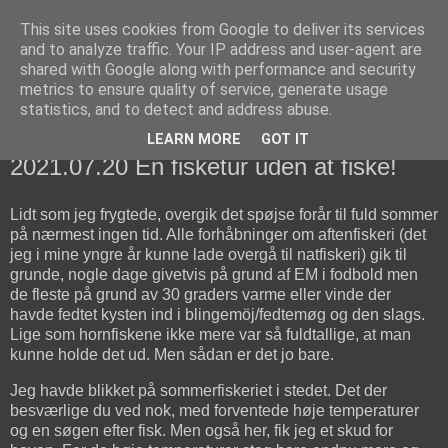
This site uses cookies from Google to deliver its services
fiskedagbog.dk
and to analyze traffic. Your IP address and user-agent are
shared with Google along with performance and security
metrics to ensure quality of service, generate usage
Havørredfiskeri, tordenvejr og rav i (en skøn?) tre-enighed
statistics, and to detect and address abuse.
LEARN MORE
GOT IT
tirsdag den 20. juli 2021
2021.07.20 En fisketur uden at fiske!
Lidt som jeg frygtede, overgik det spøjse forår til fuld sommer
på nærmest ingen tid. Alle forhåbninger om aftenfiskeri (det
jeg i mine yngre år kunne lade overgå til natfiskeri) gik til
grunde, nogle dage givetvis på grund af EM i fodbold men
de fleste på grund av 30 graders varme eller vinde der
havde fedtet kysten ind i blingemöj/fedtemøg og den slags.
Lige som hornfiskene ikke mere var så fuldtallige, at man
kunne holde det ud. Men sådan er det jo bare.
Jeg havde blikket på sommerfiskeriet i stedet. Det der
besværlige du ved nok, med forventede høje temperaturer
og en søgen efter fisk. Men også her, fik jeg et skud for