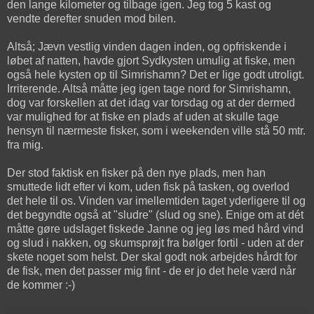
den lange kilometer og tilbage igen. Jeg tog 5 kast og
vendte derefter snuden mod bilen.
Altså; Jævn vestlig vinden dagen inden, og opfriskende i
løbet af natten, havde gjort Sydkysten umulig at fiske, men
også hele kysten op til Simrishamn? Det er lige godt utroligt.
Irriterende. Altså måtte jeg igen tage nord for Simrishamn,
dog var forskellen at det idag var torsdag og at der dermed
var mulighed for at fiske en plads af uden at skulle tage
hensyn til nærmeste fisker, som i weekenden ville stå 50 mtr.
fra mig.
Der stod faktisk en fisker på den nye plads, men han
smuttede lidt efter vi kom, uden fisk på tasken, og overlod
det hele til os. Vinden var imellemtiden taget yderligere til og
det begyndte også at "sludre" (slud og sne). Enige om at dét
måtte gøre udslaget fiskede Janne og jeg løs med hård vind
og slud i nakken, og skumsprøjt fra bølger fortil - uden at der
skete noget som helst. Der skal godt nok arbejdes hårdt for
de fisk, men det passer mig fint - de er jo det hele værd når
de kommer :-)