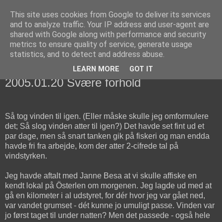
This site uses cookies from Google to deliver its services
fiskedagbog.dk
and to analyze traffic. Your IP address and user-agent are
shared with Google along with performance and security
metrics to ensure quality of service, generate usage
Havørredfiskeri, tordenvejr og rav i (en skøn?) tre-enighed
statistics, and to detect and address abuse.
LEARN MORE
GOT IT
torsdag den 20. januar 2005
2005.01.20 Svære forhold
Så tog vinden til igen. (Eller måske skulle jeg omformulere
det; Så slog vinden atter til igen?) Det havde set fint ud et
par dage, men så snart tanken gik på fiskeri og man endda
havde fri fra arbejde, kom der atter 2-cifrede tal på
vindstyrken.
Jeg havde aftalt med Janne Besa at vi skulle affiske en
kendt lokal på Österlen om morgenen. Jeg lagde ud med at
gå en kilometer i al udstyret, for dér hvor jeg var gået ned,
var vandet grumset - dét kunne jo umuligt passe. Vinden var
jo først taget til under natten? Men det passede - også hele