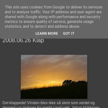
This site uses cookies from Google to deliver its services
fiskedagbog.dk
and to analyze traffic. Your IP address and user-agent are
shared with Google along with performance and security
metrics to ensure quality of service, generate usage
Havørredfiskeri, tordenvejr og rav i (en skøn?) tre-enighed
statistics, and to detect and address abuse.
LEARN MORE
GOT IT
torsdag den 26. juni 2008
2008.06.26 Klap
Det klappede! Vinden blev ikke så slem som ventet og
dermed var risikoen for mørkt vand væk. Johan Häkkinen