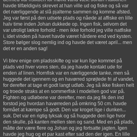
havde tilfældigvis skrevet at han ville ud og fiske og så var
det nærliggende at slå pjalterne sammen og komme afsted.
Jeg var først på den udsete plads og nåede at affiske en lille
halv time inden Johan dukkede op. Ingen fisk, selvom det
var utroligt lækre forhold - men ikke forhold jeg ville natfiske
i, idet vinden på havet havde været hårdere end ved kysten.
Store bølger slog nemlig ind og havde det været april... men
det er en anden sag!
Vi blev enige om pladsskifte og var kun lige kommet på
plads ved hver vores sten, da jeg havde kontakt ude for
enden af linen. Hornfisk var en nærliggende tanke, men så
huggede det igennem og en havørred sprøjtede fri af vandet,
for derefter at tage et godt langt udløb. Jeg så ikke fisken helt
og troede straks at en sommerfisk i modellen god var på.
Fighten og udløbene var derefter, men da jeg fik den ind
forstod jeg hvordan havørreden på omkring 50 cm. havde
formået at kæmpe så godt. Den var kroget lige i dunken...
suk. Det var en rigtig tyksak og så huggede den lige hvor
den skulle, på kanten mellen sten og sand. Med en på plads,
måtte der være flere og Johan og jeg fortsatte jagten. Igen
havde jeg hug og et par kast efter sad den der igen. En lille