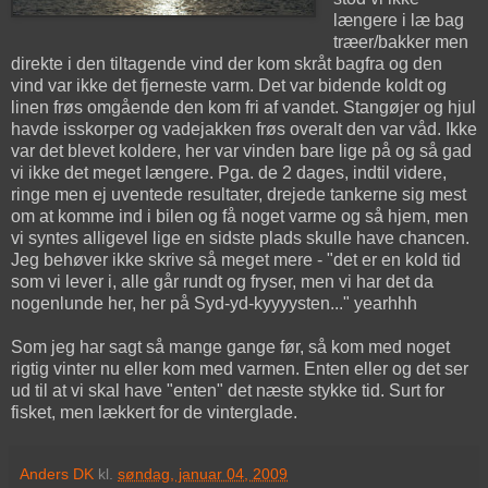
længere i læ bag
træer/bakker men
direkte i den tiltagende vind der kom skråt bagfra og den
vind var ikke det fjerneste varm. Det var bidende koldt og
linen frøs omgående den kom fri af vandet. Stangøjer og hjul
havde isskorper og vadejakken frøs overalt den var våd. Ikke
var det blevet koldere, her var vinden bare lige på og så gad
vi ikke det meget længere. Pga. de 2 dages, indtil videre,
ringe men ej uventede resultater, drejede tankerne sig mest
om at komme ind i bilen og få noget varme og så hjem, men
vi syntes alligevel lige en sidste plads skulle have chancen.
Jeg behøver ikke skrive så meget mere - "det er en kold tid
som vi lever i, alle går rundt og fryser, men vi har det da
nogenlunde her, her på Syd-yd-kyyyysten..." yearhhh
Som jeg har sagt så mange gange før, så kom med noget
rigtig vinter nu eller kom med varmen. Enten eller og det ser
ud til at vi skal have "enten" det næste stykke tid. Surt for
fisket, men lækkert for de vinterglade.
Anders DK
kl.
søndag, januar 04, 2009