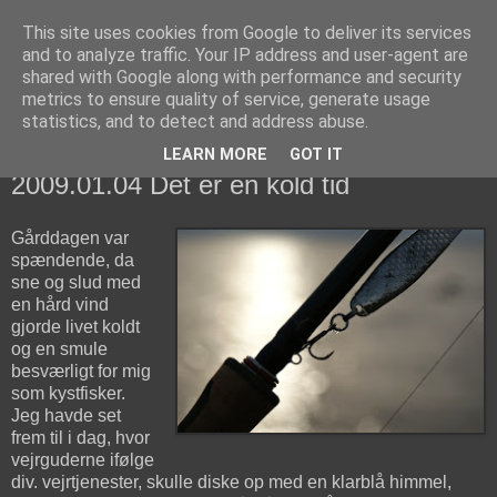
This site uses cookies from Google to deliver its services
fiskedagbog.dk
and to analyze traffic. Your IP address and user-agent are
shared with Google along with performance and security
metrics to ensure quality of service, generate usage
Havørredfiskeri, tordenvejr og rav i (en skøn?) tre-enighed
statistics, and to detect and address abuse.
LEARN MORE
GOT IT
søndag den 4. januar 2009
2009.01.04 Det er en kold tid
Gårddagen var
spændende, da
sne og slud med
en hård vind
gjorde livet koldt
og en smule
besværligt for mig
som kystfisker.
Jeg havde set
frem til i dag, hvor
vejrguderne ifølge
div. vejrtjenester, skulle diske op med en klarblå himmel,