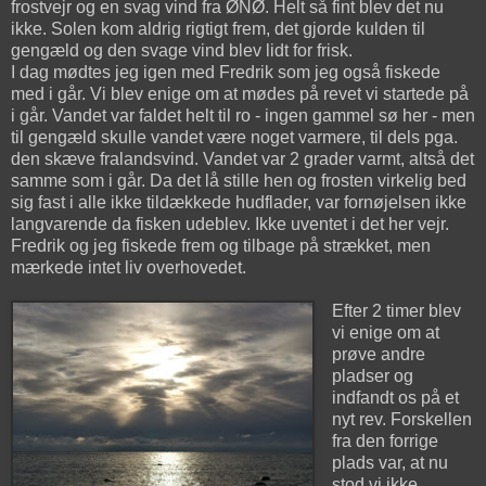
frostvejr og en svag vind fra ØNØ. Helt så fint blev det nu
ikke. Solen kom aldrig rigtigt frem, det gjorde kulden til
gengæld og den svage vind blev lidt for frisk.
I dag mødtes jeg igen med Fredrik som jeg også fiskede
med i går. Vi blev enige om at mødes på revet vi startede på
i går. Vandet var faldet helt til ro - ingen gammel sø her - men
til gengæld skulle vandet være noget varmere, til dels pga.
den skæve fralandsvind. Vandet var 2 grader varmt, altså det
samme som i går. Da det lå stille hen og frosten virkelig bed
sig fast i alle ikke tildækkede hudflader, var fornøjelsen ikke
langvarende da fisken udeblev. Ikke uventet i det her vejr.
Fredrik og jeg fiskede frem og tilbage på strækket, men
mærkede intet liv overhovedet.
Efter 2 timer blev
vi enige om at
prøve andre
pladser og
indfandt os på et
nyt rev. Forskellen
fra den forrige
plads var, at nu
stod vi ikke