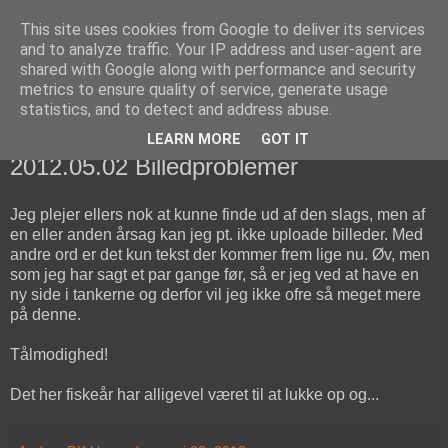
This site uses cookies from Google to deliver its services
fiskedagbog.dk
and to analyze traffic. Your IP address and user-agent are
shared with Google along with performance and security
metrics to ensure quality of service, generate usage
Havørredfiskeri, tordenvejr og rav i (en skøn?) tre-enighed
statistics, and to detect and address abuse.
LEARN MORE
GOT IT
onsdag den 2. maj 2012
2012.05.02 Billedproblemer
Jeg plejer ellers nok at kunne finde ud af den slags, men af
en eller anden årsag kan jeg pt. ikke uploade billeder. Med
andre ord er det kun tekst der kommer frem lige nu. Øv, men
som jeg har sagt et par gange før, så er jeg ved at have en
ny side i tankerne og derfor vil jeg ikke ofre så meget mere
på denne.
Tålmodighed!
Det her fiskeår har alligevel været til at lukke op og...