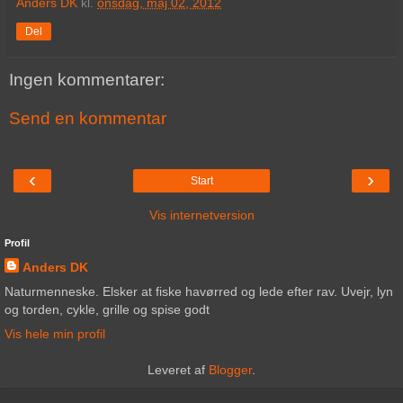
Anders DK
kl.
onsdag, maj 02, 2012
Del
Ingen kommentarer:
Send en kommentar
‹
›
Start
Vis internetversion
Profil
Anders DK
Naturmenneske. Elsker at fiske havørred og lede efter rav. Uvejr, lyn
og torden, cykle, grille og spise godt
Vis hele min profil
Leveret af
Blogger
.