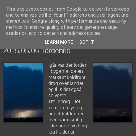
This site uses cookies from Google to deliver its services
fiskedagbog.dk
and to analyze traffic. Your IP address and user-agent are
shared with Google along with performance and security
metrics to ensure quality of service, generate usage
Havørredfiskeri, tordenvejr og rav i (en skøn?) tre-enighed
statistics, and to detect and address abuse.
LEARN MORE
GOT IT
onsdag den 6. maj 2015
2015.05.06 Tordentid
Igår var der torden
i bygerne, da en
markant koldfront
drog over landet
og til sidst også
selveste
Trelleborg. Der
kom en 5 lyn og
noget bulder her,
men som vanligt
ikke noget vildt og
jeg fik derfor