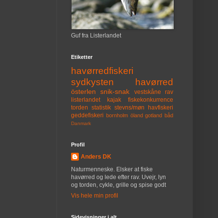
Guf fra Listerlandet
Etiketter
havørredfiskeri
sydkysten
havørred
österlen
snik-snak
vestskåne
rav
listerlandet
kajak
fiskekonkurrence
torden
statistik
stevns/møn
havfiskeri
geddefiskeri
bornholm
öland
gotland
båd
Danmark
Profil
Anders DK
Naturmenneske. Elsker at fiske
havørred og lede efter rav. Uvejr, lyn
og torden, cykle, grille og spise godt
Vis hele min profil
Sidevisninger i alt