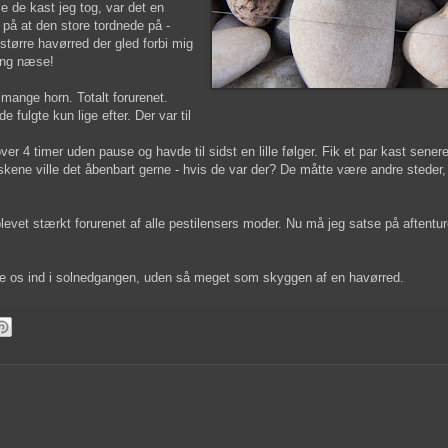
e de kast jeg tog, var det en
 på at den store tordnede på -
 større havørred der gled forbi mig
ang næse!
 mange horn. Totalt forurenet.
 fulgte kun lige efter. Der var til
over 4 timer uden pause og havde til sidst en lille følger. Fik et par kast sener
fiskene ville det åbenbart gerne - hvis de var der? De måtte være andre steder
evet stærkt forurenet af alle pestilensers moder. Nu må jeg satse på aftentur
ede os ind i solnedgangen, uden så meget som skyggen af en havørred.