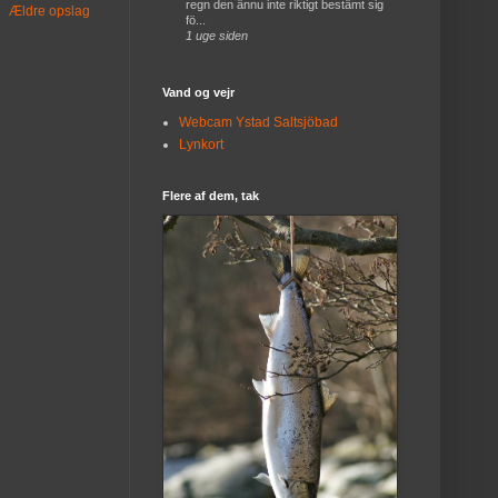
regn den ännu inte riktigt bestämt sig
Ældre opslag
fö...
1 uge siden
Vand og vejr
Webcam Ystad Saltsjöbad
Lynkort
Flere af dem, tak