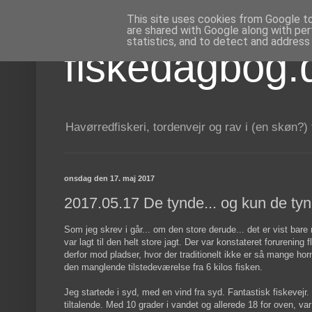
This site uses cookies from Google to 
are shared with Google along with per
statistics, and to detect and address
fiskedagbog.
Havørredfiskeri, tordenvejr og rav i (en skøn?)
onsdag den 17. maj 2017
2017.05.17 De tynde... og kun de tyn
Som jeg skrev i går... om den store derude... det er vist bare
var lagt til den helt store jagt. Der var konstateret forurening 
derfor mod pladser, hvor der traditionelt ikke er så mange hor
den manglende tilstedeværelse fra 6 kilos fisken.
Jeg startede i syd, med en vind fra syd. Fantastisk fiskevejr.
tiltalende. Med 10 grader i vandet og allerede 18 for oven, var