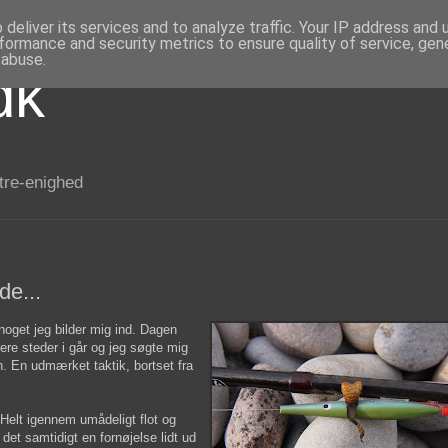
deliver its services and to analyze traffic. Your IP address and
formance and security metrics to ensure quality of service, ge
 abuse.
dk
 tre-enighed
de...
 noget jeg bilder mig ind. Dagen
flere steder i går og jeg søgte mig
n. En udmærket taktik, bortset fra
 Helt igennem umådeligt flot og
 det samtidigt en fornøjelse lidt ud