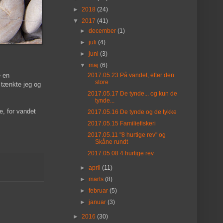
►
2018
(24)
▼
2017
(41)
►
december
(1)
►
juli
(4)
►
juni
(3)
▼
maj
(6)
e en
2017.05.23 På vandet, efter den
store
, tænkte jeg og
2017.05.17 De tynde... og kun de
tynde...
e, for vandet
2017.05.16 De tynde og de tykke
2017.05.15 Familiefiskeri
2017.05.11 "8 hurtige rev" og
Skåne rundt
2017.05.08 4 hurtige rev
►
april
(11)
►
marts
(8)
►
februar
(5)
►
januar
(3)
►
2016
(30)