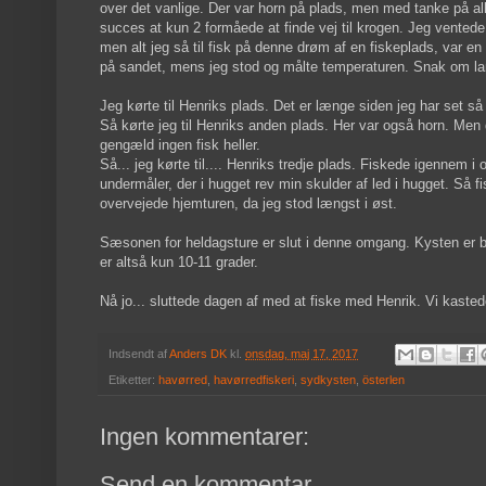
over det vanlige. Der var horn på plads, men med tanke på all
succes at kun 2 formåede at finde vej til krogen. Jeg ventede
men alt jeg så til fisk på denne drøm af en fiskeplads, var en
på sandet, mens jeg stod og målte temperaturen. Snak om l
Jeg kørte til Henriks plads. Det er længe siden jeg har set så
Så kørte jeg til Henriks anden plads. Her var også horn. Men de
gengæld ingen fisk heller.
Så... jeg kørte til.... Henriks tredje plads. Fiskede igennem i 
undermåler, der i hugget rev min skulder af led i hugget. Så 
overvejede hjemturen, da jeg stod længst i øst.
Sæsonen for heldagsture er slut i denne omgang. Kysten er bl
er altså kun 10-11 grader.
Nå jo... sluttede dagen af med at fiske med Henrik. Vi kast
Indsendt af
Anders DK
kl.
onsdag, maj 17, 2017
Etiketter:
havørred
,
havørredfiskeri
,
sydkysten
,
österlen
Ingen kommentarer:
Send en kommentar