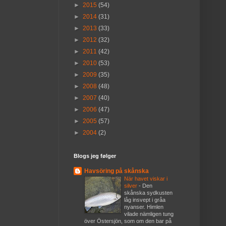
►
2015
(54)
►
2014
(31)
►
2013
(33)
►
2012
(32)
►
2011
(42)
►
2010
(53)
►
2009
(35)
►
2008
(48)
►
2007
(40)
►
2006
(47)
►
2005
(57)
►
2004
(2)
Blogs jeg følger
Havsöring på skånska
När havet viskar i
silver
-
Den
skånska sydkusten
låg insvept i gråa
nyanser. Himlen
vilade nämligen tung
över Östersjön, som om den bar på