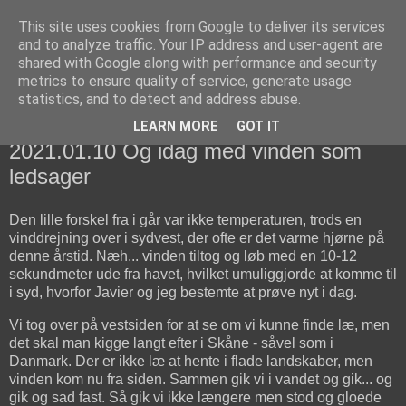
This site uses cookies from Google to deliver its services
fiskedagbog.dk
and to analyze traffic. Your IP address and user-agent are
shared with Google along with performance and security
metrics to ensure quality of service, generate usage
Havørredfiskeri, tordenvejr og rav i (en skøn?) tre-enighed
statistics, and to detect and address abuse.
LEARN MORE
GOT IT
søndag den 10. januar 2021
2021.01.10 Og idag med vinden som
ledsager
Den lille forskel fra i går var ikke temperaturen, trods en
vinddrejning over i sydvest, der ofte er det varme hjørne på
denne årstid. Næh... vinden tiltog og løb med en 10-12
sekundmeter ude fra havet, hvilket umuliggjorde at komme til
i syd, hvorfor Javier og jeg bestemte at prøve nyt i dag.
Vi tog over på vestsiden for at se om vi kunne finde læ, men
det skal man kigge langt efter i Skåne - såvel som i
Danmark. Der er ikke læ at hente i flade landskaber, men
vinden kom nu fra siden. Sammen gik vi i vandet og gik... og
gik og sad fast. Så gik vi ikke længere men stod og gloede