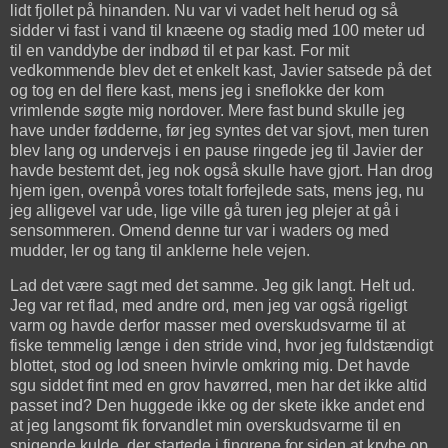
lidt fjollet på hinanden. Nu var vi vadet helt herud og så
sidder vi fast i vand til knæene og stadig med 100 meter ud
til en vanddybe der indbød til et par kast. For mit
vedkommende blev det et enkelt kast, Javier satsede på det
og tog en del flere kast, mens jeg i sneflokke der kom
vrimlende søgte mig nordover. Mere fast bund skulle jeg
have under fødderne, før jeg syntes det var sjovt, men turen
blev lang og undervejs i en pause ringede jeg til Javier der
havde bestemt det, jeg nok også skulle have gjort. Han drog
hjem igen, ovenpå vores totalt forfejlede sats, mens jeg, nu
jeg alligevel var ude, lige ville gå turen jeg plejer at gå i
sensommeren. Omend denne tur var i waders og med
mudder, ler og tang til anklerne hele vejen.
Lad det være sagt med det samme. Jeg gik langt. Helt ud.
Jeg var ret flad, med andre ord, men jeg var også rigeligt
varm og havde derfor masser med overskudsvarme til at
fiske temmelig længe i den stride vind, hvor jeg fuldstændigt
blottet, stod og lod sneen hvirvle omkring mig. Det havde
sgu siddet fint med en grov havørred, men har det ikke altid
passet ind? Den huggede ikke og der skete ikke andet end
at jeg langsomt fik forvandlet min overskudsvarme til en
snigende kulde, der startede i fingrene for siden at krybe op