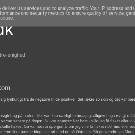
deliver its services and to analyze traffic. Your IP address and
formance and security metrics to ensure quality of service, ge
 abuse.
dk
 tre-enighed
 kom
sig lynhurtigt fra de negative til de positive i det lækre solskin og det var ba
sigtet og på hælen. Det var ikke særligt forårsagtigt alligevel og i øvrigt mått
e varme senere på dagen. Nu var spørgsmålet bare - ville jeg få fisket eller vil
r skulle fiskes. Så var næste spørgsmål om jeg ville få fisket i 30 min. eller re
risterne ikke turister idag eller så stod de på Österlen. Så genkendte jeg Marcu