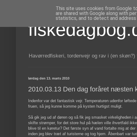
This site uses cookies from Google to 
are shared with Google along with per
statistics, and to detect and address
fiskedagbog.
Havørredfiskeri, tordenvejr og rav i (en skøn?)
lørdag den 13. marts 2010
2010.03.13 Den dag foråret næsten
Indenfor var det fantastisk vejr. Temperaturen udenfor løftede 
fruen, så jeg kunne komme på kysten hurtigst muligt.
Så gik jeg ud af døren og så fik jeg smasket virkeligheden i an
skifte strømper, for det store hul på hælen ville ihvertfald ikk
blive til en køretur? Det første syn af vand fortalte mig at de
inden jeg blev træt af turisterne og tog hjem. Åbenbart var tu