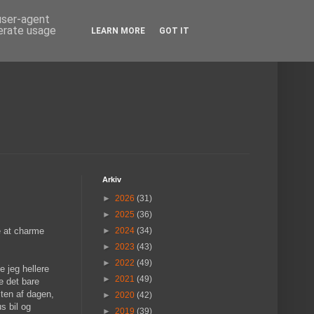
 user-agent
nerate usage
LEARN MORE
GOT IT
Arkiv
►
2026
(31)
►
2025
(36)
re at charme
►
2024
(34)
►
2023
(43)
►
2022
(49)
e jeg hellere
►
2021
(49)
le det bare
sten af dagen,
►
2020
(42)
s bil og
►
2019
(39)