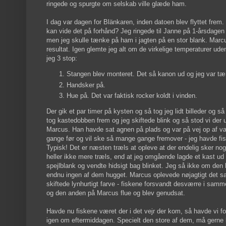
ringede og spurgte om selskab ville glæde ham.
I dag var dagen for Blänkaren, inden datoen blev flyttet frem
kan vide det på forhånd? Jeg ringede til Janne på 1-årsdagen
men jeg skulle tænke på ham i jagten på en stor blank. Mar
resultat. Igen glemte jeg alt om de virkelige temperaturer uden
jeg 3 stop:
Stangen blev monteret. Det så kanon ud og jeg var 
Handsker på.
Hue på. Det var faktisk rocker koldt i vinden.
Der gik et par timer på kysten og så tog jeg lidt billeder og 
tog kastedobben frem og jeg skiftede blink og så stod vi der u
Marcus. Han havde sat agnen på plads og var på vej op af va
gange før og vil ske så mange gange fremover - jeg havde fisk 
Typisk! Det er næsten træls at opleve at der endelig sker nog
heller ikke mere træls, end at jeg omgående lagde et kast ud i
spejlblank og vendte hidsigt bag blinket. Jeg så ikke om de
endnu ingen af dem hugget. Marcus oplevede nøjagtigt det samm
skiftede lynhurtigt farve - fiskene forsvandt desværre i sa
og den anden på Marcus flue og blev genudsat.
Havde nu fiskene været der i det vejr der kom, så havde vi f
igen om eftermiddagen. Specielt den store af dem, må gerne