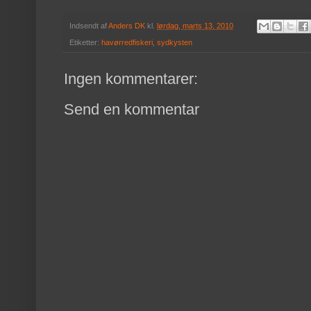
Indsendt af
Anders DK
kl.
lørdag, marts 13, 2010
Etiketter:
havørredfiskeri
,
sydkysten
Ingen kommentarer:
Send en kommentar