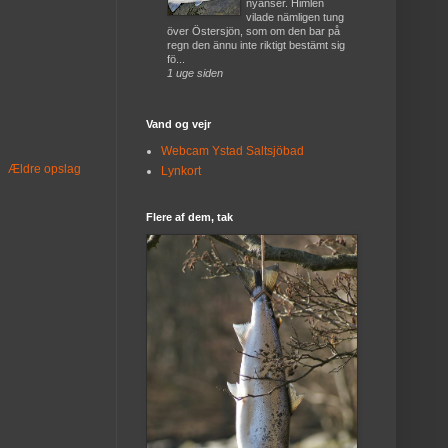
nyanser. Himlen
vilade nämligen tung
över Östersjön, som om den bar på
regn den ännu inte riktigt bestämt sig
fö...
1 uge siden
Vand og vejr
Webcam Ystad Saltsjöbad
Ældre opslag
Lynkort
Flere af dem, tak