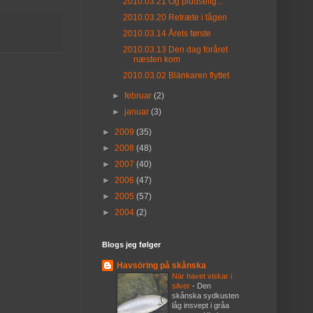
2010.03.21 Og pludselig...
2010.03.20 Retræte i tågen
2010.03.14 Årets første
2010.03.13 Den dag foråret
næsten kom
2010.03.02 Blänkaren flyttet
►
februar
(2)
►
januar
(3)
►
2009
(35)
►
2008
(48)
►
2007
(40)
►
2006
(47)
►
2005
(57)
►
2004
(2)
Blogs jeg følger
Havsöring på skånska
När havet viskar i
silver
-
Den
skånska sydkusten
låg insvept i gråa