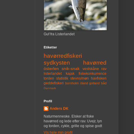
Guf fra Listerlandet
Etiketter
havørredfiskeri
sydkysten
havørred
österlen
snik-snak
vestskåne
rav
listerlandet
kajak
fiskekonkurrence
torden
statistik
stevns/møn
havfiskeri
geddefiskeri
bornholm
öland
gotland
båd
Danmark
Profil
Anders DK
Naturmenneske. Elsker at fiske
havørred og lede efter rav. Uvejr, lyn
og torden, cykle, grille og spise godt
Vis hele min profil