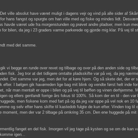
. Det ville absolut have været muligt i dagens vejr og vind på alle sider af S
 for hans fangst og spurgte om han ville med og fiske og mindes lidt. Desværr
cus havde været ude fra morgenstunden og prøvet andre pladser, men kun me
 for bilen, da jeg i 23 graders varme parkerede og gjorde mig klar. På vej til 
tændt med det samme.
så gik vi begge en runde over revet og tilbage og over på den anden side og til
den fisk. Jeg tror at det tidligere omtalte pladsskifte var på vej, da jeg nær
ndet. Det samme var jeg, men det for at køre hjem. Og så skete det, der er
efter. I bølgen gik havørreden lige bag mit blink og vendte først helt inde fo
et, når man mentalt er oppe i bilen og på vej til bøffen og vinen derhjemme. 
gen og ellers genfandt forrige års fokus til 100%. Så kom der en til - den var h
n huggede, men fiskene kom med fart på og da jeg var oppe på vel nok en 10 f
e og selv efter hans skifte til kastedob fulgte de kun efter. Vinden tog til 
mme moment, men der var 2 tilbage på omkring 35 cm. Den ene huggede på mit b
ormentlig fanget en del fisk. Imorgen vil jeg tage på kysten og se om de kan 
 komme igen...