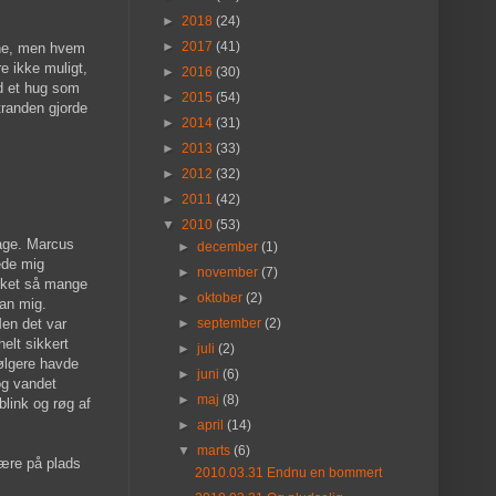
►
2018
(24)
►
2017
(41)
kåne, men hvem
e ikke muligt,
►
2016
(30)
d et hug som
►
2015
(54)
stranden gjorde
►
2014
(31)
►
2013
(33)
►
2012
(32)
►
2011
(42)
▼
2010
(53)
bage. Marcus
►
december
(1)
mede mig
►
november
(7)
 sket så mange
►
oktober
(2)
ran mig.
Men det var
►
september
(2)
elt sikkert
►
juli
(2)
ølgere havde
►
juni
(6)
og vandet
►
maj
(8)
link og røg af
►
april
(14)
▼
marts
(6)
være på plads
2010.03.31 Endnu en bommert