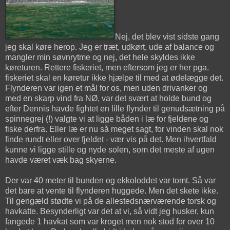
Nej, det blev vist sidste gang
jeg skal køre herop. Jeg er træt, udkørt, ude af balance og
mangler min søvnrytme og nej, det hele skyldes ikke
køreturen. Rettere fiskeriet, men eftersom jeg er her pga.
fiskeriet skal en køretur ikke hjælpe til med at ødelægge det.
Flynderen var igen et mål for os, men uden drivanker og
med en skarp vind fra NØ, var det svært at holde bund og
efter Dennis havde fightet en lille flynder til genudsætning på
spinnegrej (!) valgte vi at ligge båden i læ for fjeldene og
fiske derfra. Eller læ er nu så meget sagt, for vinden skal nok
finde rundt eller over fjeldet - vær vis på det. Men ihvertfald
kunne vi ligge stille og nyde solen, som det meste af ugen
havde været væk bag skyerne.
Der var 40 meter til bunden og ekkoloddet var tomt. Så var
det bare at vente til flynderen huggede. Men det skete ikke.
Til gengæld stødte vi på de allestedsnærværende torsk og
havkatte. Besynderligt var det at vi, så vidt jeg husker, kun
fangede 1 havkat som var kroget men nok stod for over 10