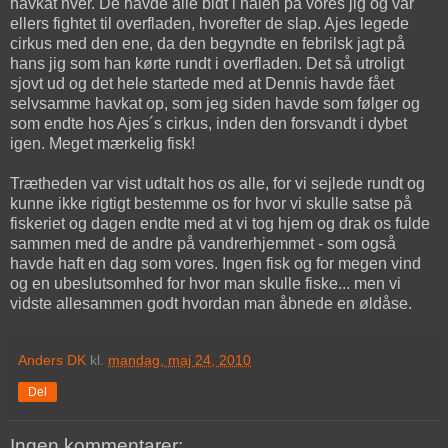
havkat hver. De havde alle bidt i halen på vores jig og var
ellers fightet til overfladen, hvorefter de slap. Ajes legede
cirkus med den ene, da den begyndte en febrilsk jagt på
hans jig som han kørte rundt i overfladen. Det så utroligt
sjovt ud og det hele startede med at Dennis havde fået
selvsamme havkat op, som jeg siden havde som følger og
som endte hos Ajes´s cirkus, inden den forsvandt i dybet
igen. Meget mærkelig fisk!
Trætheden var vist udtalt hos os alle, for vi sejlede rundt og
kunne ikke rigtigt bestemme os for hvor vi skulle satse på
fiskeriet og dagen endte med at vi tog hjem og drak os fulde
sammen med de andre på vandrerhjemmet - som også
havde haft en dag som vores. Ingen fisk og for megen vind
og en ubeslutsomhed for hvor man skulle fiske... men vi
vidste allesammen godt hvordan man åbnede en øldåse.
Anders DK
kl.
mandag, maj 24, 2010
Del
Ingen kommentarer: