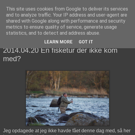
This site uses cookies from Google to deliver its services
fiskedagbog.dk
and to analyze traffic. Your IP address and user-agent are
shared with Google along with performance and security
metrics to ensure quality of service, generate usage
Havørredfiskeri, tordenvejr og rav i (en skøn?) tre-enighed
statistics, and to detect and address abuse.
LEARN MORE
GOT IT
søndag den 20. april 2014
2014.04.20 En fisketur der ikke kom
med?
Jeg opdagede at jeg ikke havde fået denne dag med, så her