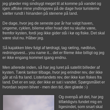
jeg glæder mig sindsygt meget til at komme på vandet og
igen affiske mine yndlingsrev på de dage hvor turisterne
vælter rundt i hinanden på stenene på land.
De dage, hvor jeg de seneste par år har valgt haven,
ungerne, cyklen, bilerne eller hvad det nu skulle være,
fremfor kysten, fordi jeg ikke gider stå i kø og fiske. Det skal
være slut nu. Håber jeg.
Så kajakken blev fulgt af tørdragt, tag ræling, nødblus,
redningsvest... you name it... det er fileme ikke billigt og jeg
er ikke engang kommet igang endnu.
Men allerede inden, så har jeg luret på satellit billeder af
kysten. Tænk tanker tilbage, hvor jeg erindrer rev, der ikke
går at nå fra land. Listerlandets rev, der ikke kan fiskes fra
land. Det er en sejr, der ikke er sat i vandet. Spørgsmålet er
hvordan sejren bliver - men den tid, den glæde :-)
Og ovenpå alt det, har jeg
tilfældigvis fundet mig en
ligesindet, som snart skal