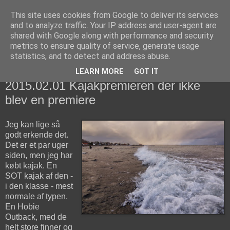
This site uses cookies from Google to deliver its services
fiskedagbog.dk
and to analyze traffic. Your IP address and user-agent are
shared with Google along with performance and security
metrics to ensure quality of service, generate usage
Havørredfiskeri, tordenvejr og rav i (en skøn?) tre-enighed
statistics, and to detect and address abuse.
LEARN MORE
GOT IT
søndag den 1. februar 2015
2015.02.01 Kajakpremieren der ikke
blev en premiere
Jeg kan lige så
godt erkende det.
Det er et par uger
siden, men jeg har
købt kajak. En
SOT kajak af den -
i den klasse - mest
normale af typen.
En Hobie
Outback, med de
helt store finner og