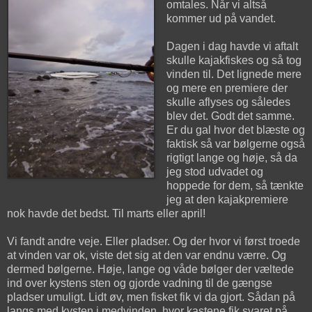
omtales. Når vi altså
kommer ud på vandet.
Dagen i dag havde vi aftalt
skulle kajakfiskes og så tog
vinden til. Det lignede mere
og mere en premiere der
skulle aflyses og således
blev det. Godt det samme.
Er du gal hvor det blæste og
faktisk så var bølgerne også
rigtigt lange og høje, så da
jeg stod udvadet og
hoppede for dem, så tænkte
jeg at den kajakpremiere
nok havde det bedst. Til marts eller april!
Vi fandt andre veje. Eller pladser. Og der hvor vi først troede
at vinden var ok, viste det sig at den var endnu værre. Og
dermed bølgerne. Høje, lange og våde bølger der væltede
ind over kystens sten og gjorde vadning til de gængse
pladser umuligt. Lidt øv, men fisket fik vi da gjort. Sådan på
langs med kysten i medvinden, hvor kastene fik svaret på